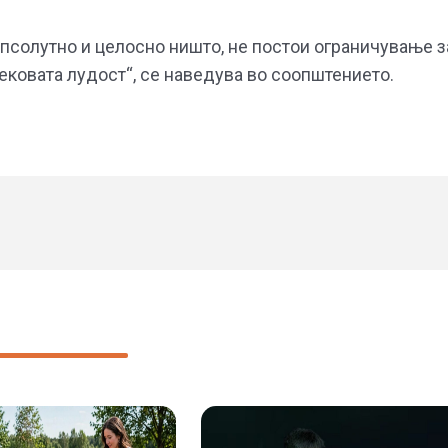
апсолутно и целосно ништо, не постои ограничување з
ековата лудост“, се наведува во соопштението.