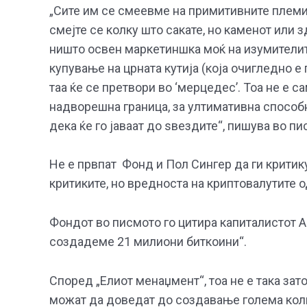
„Сите им се смеевме на примитивните племи
смејте се колку што сакате, но каменот или 
ништо освен маркетиншка моќ на изумителите
купување на црната кутија (која очигледно е 
таа ќе се претвори во ‘мерцедес’. Тоа не е 
надворешна граница, за ултимативна способно
дека ќе го јаваат до ѕвездите“, пишува во пи
Не е првпат Фонд и Пол Сингер да ги критик
критиките, но вредноста на криптовалутите 
Фондот во писмото го цитира капиталистот Ав
создадеме 21 милиони биткоини“.
Според „Елиот менаџмент“, тоа не е така за
можат да доведат до создавање голема коли