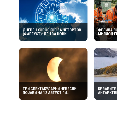
ДНЕВЕН ХОРОСКОП ЗА ЧЕТВРТОК
ФРЛИЛА Л
(6 АВГУСТ): ДЕН ЗА НОВИ
МИЛИОН Е
МОЖНОСТИ И ЕМОТИВНИ
КОМУНАЛЦ
ПРЕСВРТИ
ЗА ДА ГО
ТРИ СПЕКТАКУЛАРНИ НЕБЕСНИ
КРВАВИТЕ
ПОЈАВИ НА 12 АВГУСТ ГИ
АНТАРКТИ
ВОЗНЕМИРИЈА СОЦИЈАЛНИТЕ
СВЕТ: НА
МРЕЖИ: „ОВА Е БУКВАЛНО КРАЈОТ
ЕКОСИСТЕ
НА СВЕТОТ“
ОД 1,5 М