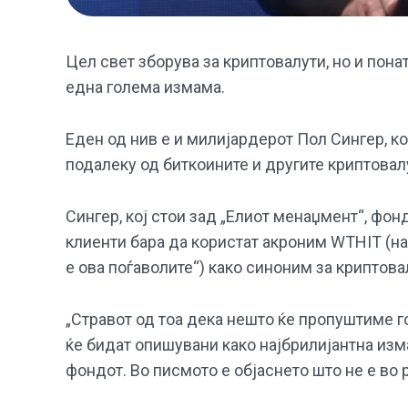
Цел свет зборува за криптовалути, но и пона
една голема измама.
Еден од нив е и милијардерот Пол Сингер, к
подалеку од биткоините и другите криптовал
Сингер, кој стои зад „Елиот менаџмент“, фо
клиенти бара да користат акроним WTHIT (на а
е ова поѓаволите“) како синоним за криптова
„Стравот од тоа дека нешто ќе пропуштиме г
ќе бидат опишувани како најбрилијантна изм
фондот. Во писмото е објаснето што не е во 