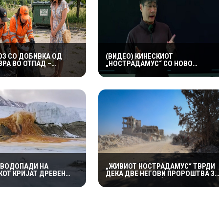
ОЗ СО ДОБИВКА ОД
(ВИДЕО) КИНЕСКИОТ
ВРА ВО ОТПАД –
„НОСТРАДАМУС“ СО НОВО
ИТЕ НАПРАВИЛЕ ЧУДО
ПРЕДУПРЕДУВАЊЕ: ТВРДИ ДЕКА
 ПРОНАЈДАТ
СВЕТОТ ГО ОЧЕКУВААТ
ДРАМАТИЧНИ ГЕОПОЛИТИЧКИ
ПРОМЕНИ
 ВОДОПАДИ НА
„ЖИВИОТ НОСТРАДАМУС“ ТВРДИ
КОТ КРИЈАТ ДРЕВЕН
ДЕКА ДВЕ НЕГОВИ ПРОРОШТВА ЗА
УЧНИЦИТЕ ОТКРИЈА
2026 ГОДИНА ВЕЌЕ СЕ ОСТВАРИЛЕ
М ИЗОЛИРАН ПОВЕЌЕ
– СЕГА ПРЕДУПРЕДУВА НА ТРЕТО
ИЛИОНИ ГОДИНИ