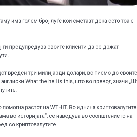
таму има голем број луѓе кои сметаат дека сето тоа е
ој ги предупредува своите клиенти да се држат
ути.
ндот вреден три милијарди долари, во писмо до своит
нглиски What the hell is this, што во превод значи „Ш
лутите.
о помогна растот на WTHIT. Во иднина криптовалутите
ама во историјата“, се наведува во соопштението на
ред со криптовалутите.