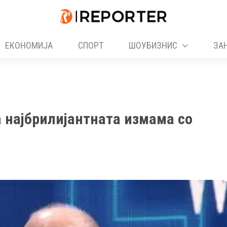
ЕКОНОМИЈА
СПОРТ
ШОУБИЗНИС
ЗА
 најбрилијантната измама со