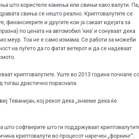
ња што користеле камења или свињи како валути. Па,
здравата свиња се нешто реално. Криптовалутите се
, финансиерите и другите кои ја сакаат идејата за
празна) по цената на автомобил ‘киа’ и сонуваат дека
само меур. Тоа не е само измама. Се работи за можеби
ст на луѓето да го фатат ветерот и да се надеваат
смото.
уваат криптовалутите. Уште во 2013 година почнале с
од тогаш драстично пораснала.
иј Теванијан, кој рекол дека „знаеме дека ќе
тоа што софтверите што ги поддржуваат криптовалутит
чина криптовалути во процесот наречен „форкинг“.