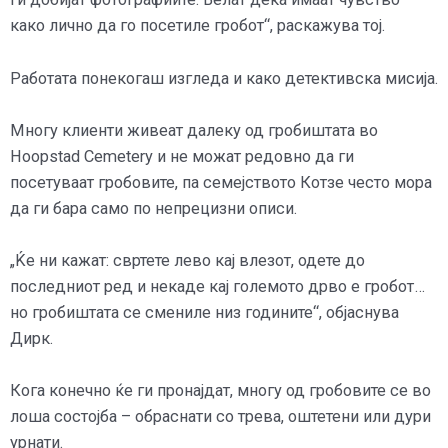
како лично да го посетиле гробот“, раскажува тој.
Работата понекогаш изгледа и како детективска мисија.
Многу клиенти живеат далеку од гробиштата во
Hoopstad Cemetery и не можат редовно да ги
посетуваат гробовите, па семејството Котзе често мора
да ги бара само по непрецизни описи.
„Ќе ни кажат: свртете лево кај влезот, одете до
последниот ред и некаде кај големото дрво е гробот…
но гробиштата се смениле низ годините“, објаснува
Дирк.
Кога конечно ќе ги пронајдат, многу од гробовите се во
лоша состојба – обраснати со трева, оштетени или дури
урнати.