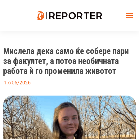
Skip
to
content
Mai
Me
Мислела дека само ќе собере пари
за факултет, а потоа необичната
работа ѝ го променила животот
17/05/2026