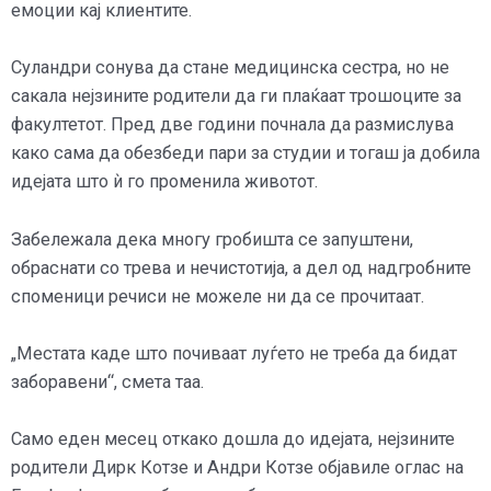
емоции кај клиентите.
Суландри сонува да стане медицинска сестра, но не
сакала нејзините родители да ги плаќаат трошоците за
факултетот. Пред две години почнала да размислува
како сама да обезбеди пари за студии и тогаш ја добила
идејата што ѝ го променила животот.
Забележала дека многу гробишта се запуштени,
обраснати со трева и нечистотија, а дел од надгробните
споменици речиси не можеле ни да се прочитаат.
„Местата каде што почиваат луѓето не треба да бидат
заборавени“, смета таа.
Само еден месец откако дошла до идејата, нејзините
родители Дирк Котзе и Андри Котзе објавиле оглас на