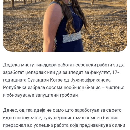
Додека многу тинејџери работат сезонски работи за да
заработат џепарлак или да заштедат за факултет, 17-
годишната Суландри Котзе од Јужноафриканска
Република избрала сосема необичен бизнис – чистење
и обновување запуштени гробови.
Денес, од таа идеја не само што заработува за своето
идно школување, туку нејзиниот мал семеен бизнис
прераснал во успешна работа која предизвикува силни