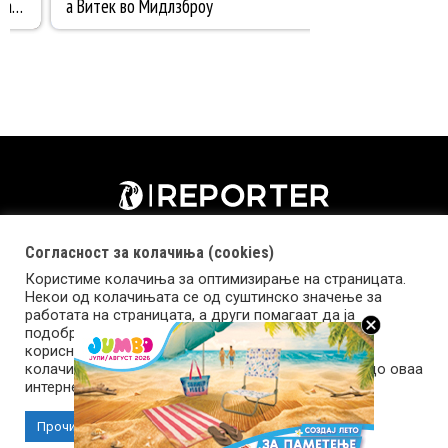
Согласност за колачиња (cookies)
Користиме колачиња за оптимизирање на страницата.
Некои од колачињата се од суштинско значење за
работата на страницата, а други помагаат да ја
подобриме оваа интернет страница и вашето
корисничко искуство. Напомена: задолжителните
колачиња се неопходни за користење и пристап до оваа
Импресум
Маркетинг
Контакт
Услови за користење
интернет страница.
Прочитај повеќе
Прифати колачиња
Copyright © 2026 Reporter.mk | Member of Clip Media Group