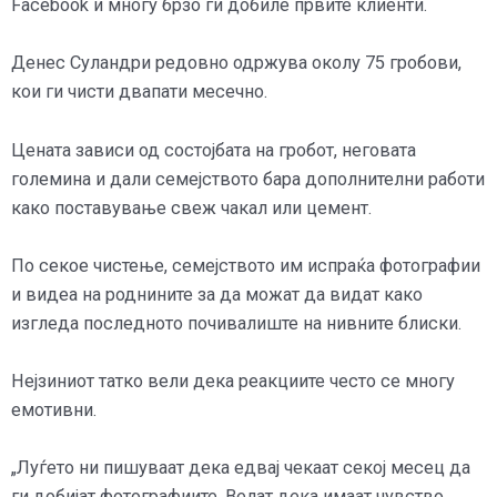
Facebook и многу брзо ги добиле првите клиенти.
Денес Суландри редовно одржува околу 75 гробови,
кои ги чисти двапати месечно.
Цената зависи од состојбата на гробот, неговата
големина и дали семејството бара дополнителни работи
како поставување свеж чакал или цемент.
По секое чистење, семејството им испраќа фотографии
и видеа на роднините за да можат да видат како
изгледа последното почивалиште на нивните блиски.
Нејзиниот татко вели дека реакциите често се многу
емотивни.
„Луѓето ни пишуваат дека едвај чекаат секој месец да
ги добијат фотографиите. Велат дека имаат чувство