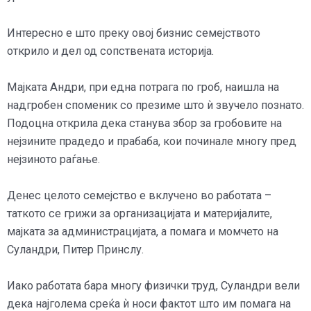
Интересно е што преку овој бизнис семејството
открило и дел од сопствената историја.
Мајката Андри, при една потрага по гроб, наишла на
надгробен споменик со презиме што ѝ звучело познато.
Подоцна открила дека станува збор за гробовите на
нејзините прадедо и прабаба, кои починале многу пред
нејзиното раѓање.
Денес целото семејство е вклучено во работата –
таткото се грижи за организацијата и материјалите,
мајката за администрацијата, а помага и момчето на
Суландри, Питер Принслу.
Иако работата бара многу физички труд, Суландри вели
дека најголема среќа ѝ носи фактот што им помага на