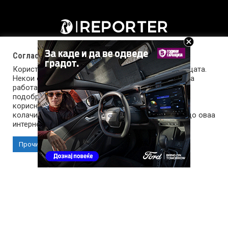
Согласност за колачиња (cookies)
Користиме колачиња за оптимизирање на страницата.
Некои од колачињата се од суштинско значење за
работата на страницата, а други помагаат да ја
подобриме оваа интернет страница и вашето
корисничко искуство. Напомена: задолжителните
колачиња се неопходни за користење и пристап до оваа
Импресум
Маркетинг
Контакт
Услови за користење
интернет страница.
Прочитај повеќе
Прифати колачиња
Copyright © 2026 Reporter.mk | Member of Clip Media Group