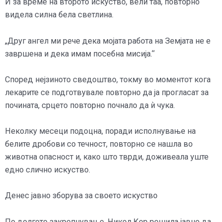
И за време на второто искуство, вели таа, повторно
видела силна бела светлина.
„Друг ангел ми рече дека мојата работа на Земјата не е
завршена и дека имам посебна мисија.“
Според нејзиното сведоштво, токму во моментот кога
лекарите се подготвувале повторно да ја прогласат за
почината, срцето повторно почнало да ѝ чука.
Неколку месеци подоцна, поради исполнување на
белите дробови со течност, повторно се нашла во
животна опасност и, како што тврди, доживеала уште
едно слично искуство.
Денес јавно зборува за своето искуство
По долгото закрепнување, Никол Кер решила јавно да