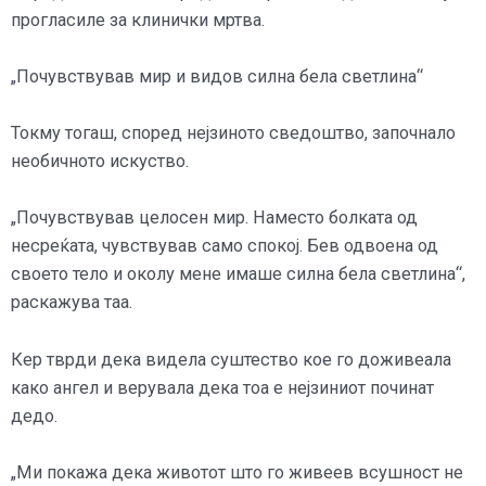
прогласиле за клинички мртва.
„Почувствував мир и видов силна бела светлина“
Токму тогаш, според нејзиното сведоштво, започнало
необичното искуство.
„Почувствував целосен мир. Наместо болката од
несреќата, чувствував само спокој. Бев одвоена од
своето тело и околу мене имаше силна бела светлина“,
раскажува таа.
Кер тврди дека видела суштество кое го доживеала
како ангел и верувала дека тоа е нејзиниот починат
дедо.
„Ми покажа дека животот што го живеев всушност не