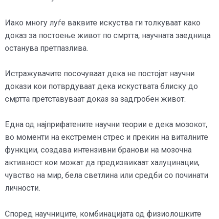
Иако многу луѓе ваквите искуства ги толкуваат како
доказ за постоење живот по смртта, научната заедница
останува претпазлива.
Истражувачите посочуваат дека не постојат научни
докази кои потврдуваат дека искуствата блиску до
смртта претставуваат доказ за задгробен живот.
Една од најприфатените научни теории е дека мозокот,
во моменти на екстремен стрес и прекин на виталните
функции, создава интензивни бранови на мозочна
активност кои можат да предизвикаат халуцинации,
чувство на мир, бела светлина или средби со починати
личности.
Според научниците, комбинацијата од физиолошките