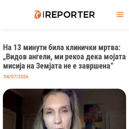
Skip
to
content
Mai
Me
На 13 минути била клинички мртва:
„Видов ангели, ми рекоа дека мојата
мисија на Земјата не е завршена“
04/07/2026