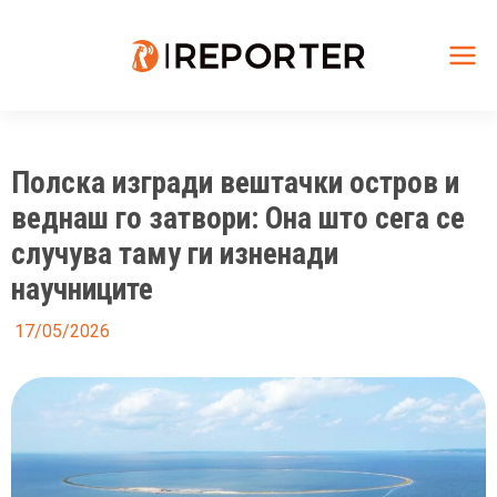
Skip
to
content
Mai
Me
Полска изгради вештачки остров и
веднаш го затвори: Она што сега се
случува таму ги изненади
научниците
17/05/2026