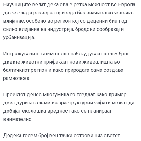
Научниците велат дека ова е ретка можност во Европа
да се следи развој на природа без значително човечко
влијание, особено во регион кој со децении бил под
силно влијание на индустрија, бродски сообраќај и
урбанизација.
Истражувачите внимателно набљудуваат колку брзо
дивите животни прифаќаат нови живеалишта во
балтичкиот регион и како природата сама создава
рамнотежа.
Проектот денес многумина го гледаат како пример
дека дури и големи инфраструктурни зафати можат да
добијат еколошка вредност ако се планираат
внимателно.
Додека голем број вештачки острови низ светот