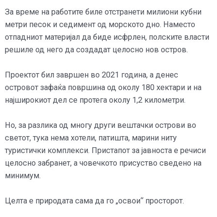
За време на работите биле отстранети милиони кубни
метри песок и седимент од морското дно. Наместо
отпадниот материјал да биде исфрлен, полските власти
решиле од него да создадат целосно нов остров.
Проектот бил завршен во 2021 година, а денес
островот зафаќа површина од околу 180 хектари и на
најширокиот дел се протега околу 1,2 километри.
Но, за разлика од многу други вештачки острови во
светот, тука нема хотели, патишта, марини ниту
туристички комплекси. Пристапот за јавноста е речиси
целосно забранет, а човечкото присуство сведено на
минимум.
Целта е природата сама да го „освои“ просторот.