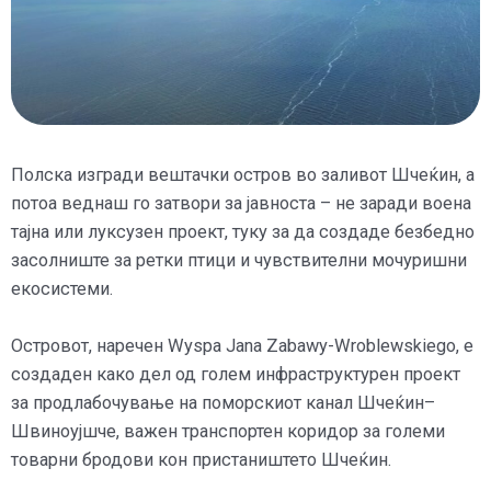
Полска изгради вештачки остров во заливот Шчеќин, а
потоа веднаш го затвори за јавноста – не заради воена
тајна или луксузен проект, туку за да создаде безбедно
засолниште за ретки птици и чувствителни мочуришни
екосистеми.
Островот, наречен Wyspa Jana Zabawy-Wroblewskiego, е
создаден како дел од голем инфраструктурен проект
за продлабочување на поморскиот канал Шчеќин–
Швиноујшче, важен транспортен коридор за големи
товарни бродови кон пристаништето Шчеќин.