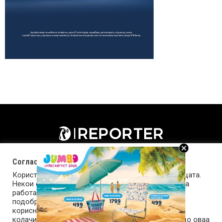
Согласност за колачиња (cookies)
Користиме колачиња за оптимизирање на страницата.
Некои од колачињата се од суштинско значење за
работата на страницата, а други помагаат да ја
подобриме оваа интернет страница и вашето
корисничко искуство. Напомена: задолжителните
колачиња се неопходни за користење и пристап до оваа