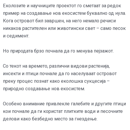
Еколозите и научниците проектот го сметаат за редок
пример на создавање нов екосистем буквално од нула.
Кога островот бил завршен, на него немало речиси
никаков растителен или животински свет – само песок
и седимент.
Но природата брзо почнала да го менува пејзажот.
Со текот на времето, различни видови растенија,
инсекти и птици почнале да го населуваат островот
преку процес познат како еколошка сукцесија –
природно создавање нов екосистем.
Особено внимание привлекле галебите и другите птици
кои почнале да ги користат плитките води и песочните
делови како безбедно место за гнездење.