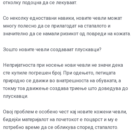
отколку подоцна да се лекуваат.
Со неколку едноставни навики, новите чевли можат
многу полесно да се прилагодат на стапалото и
значително да се намали ризикот од повреди на кожата.
Зошто новите чевли создаваат плускавци?
Непријатноста при носење нови чевли не значи дека
сте купиле погрешен број. При одењето, петицата
природно се движи во внатрешноста на обувката, а
токму тоа движење создава триење што доведува до
плускавци.
Овој проблем е особено чест кај новите кожени чевли,
бидејќи материјалот на почетокот е поцврст и му е
потребно време да се обликува според стапалото.