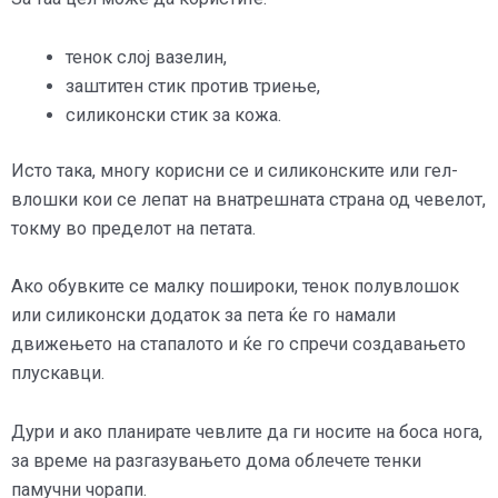
тенок слој вазелин,
заштитен стик против триење,
силиконски стик за кожа.
Исто така, многу корисни се и силиконските или гел-
влошки кои се лепат на внатрешната страна од чевелот,
токму во пределот на петата.
Ако обувките се малку пошироки, тенок полувлошок
или силиконски додаток за пета ќе го намали
движењето на стапалото и ќе го спречи создавањето
плускавци.
Дури и ако планирате чевлите да ги носите на боса нога,
за време на разгазувањето дома облечете тенки
памучни чорапи.