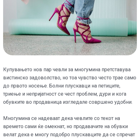
Купувањето нов пар чевли за многумина претставува
вистинско задоволство, но тоа чувство често трае само
до првото носење. Болни плускавци на петиците,
триење и непријатност се чест проблем, дури и кога
обувките во продавница изгледале совршено удобни.
Многумина се надеваат дека чевлите со текот на
времето сами ќе омекнат, но продавачите на обувки
велат дека е многу подобро плускавците да се спречат