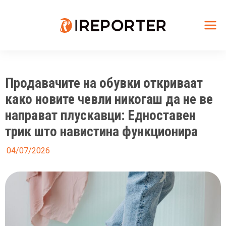
Skip
to
content
Mai
Me
Продавачите на обувки откриваат
како новите чевли никогаш да не ве
направат плускавци: Едноставен
трик што навистина функционира
04/07/2026