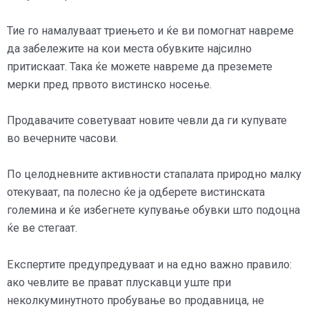
Тие го намалуваат триењето и ќе ви помогнат навреме
да забележите на кои места обувките најсилно
притискаат. Така ќе можете навреме да преземете
мерки пред првото вистинско носење.
Продавачите советуваат новите чевли да ги купувате
во вечерните часови.
По целодневните активности стапалата природно малку
отекуваат, па полесно ќе ја одберете вистинската
големина и ќе избегнете купување обувки што подоцна
ќе ве стегаат.
Експертите предупредуваат и на едно важно правило:
ако чевлите ве прават плускавци уште при
неколкуминутното пробување во продавница, не