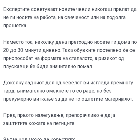
Експертите советуваат новите чевли никогаш првпат да
не ги носите на работа, на свеченост или на подолга
прошетка.
Наместо тоа, неколку дена претходно носете ги дома по
20 до 30 минути дневно. Така обувките постепено ќе се
приспособат на формата на стапалото, а ризикот од
плускавци ќе биде значително помал.
Доколку задниот дел од чевелот ви изгледа премногу
тврд, внимателно омекнете го со раце, но без
прекумерно виткање за да не го оштетите материјалот.
Пред првото излегување, препорачливо е да ја
заштитите кожата на петиците.
За таа цел може да користите: