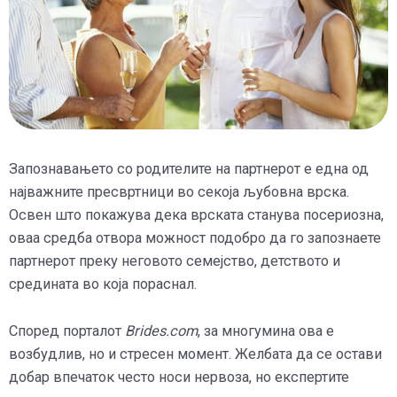
Запознавањето со родителите на партнерот е една од
најважните пресвртници во секоја љубовна врска.
Освен што покажува дека врската станува посериозна,
оваа средба отвора можност подобро да го запознаете
партнерот преку неговото семејство, детството и
средината во која пораснал.
Според порталот
Brides.com
, за многумина ова е
возбудлив, но и стресен момент. Желбата да се остави
добар впечаток често носи нервоза, но експертите