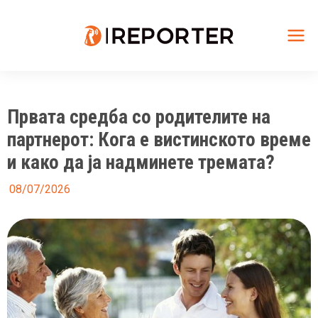
Skip
to
content
Mai
Me
Првата средба со родителите на
партнерот: Кога е вистинското време
и како да ја надминете тремата?
08/07/2026