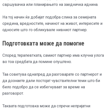
свршувачка или планирањето на заедничка иднина.
На тој начин ќе добијат подобра слика за семејната
средина, вредностите, начинот на живот, интересите и
односите што го обликувале нивниот партнер.
Подготовката може да помогне
Според терапевтката, самиот партнер има клучна улога
во тоа средбата да помине опуштено.
Таа советува однапред да разговарате со партнерот и
да дознаете дали постојат чувствителни теми што би
било подобро да се избегнуваат за време на
разговорот.
Таквата подготовка може да спречи непријатни