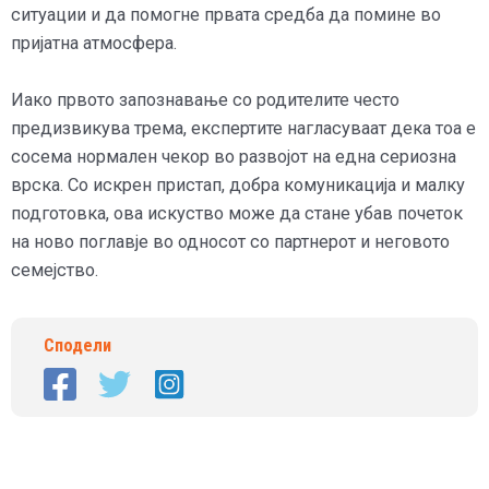
ситуации и да помогне првата средба да помине во
пријатна атмосфера.
Иако првото запознавање со родителите често
предизвикува трема, експертите нагласуваат дека тоа е
сосема нормален чекор во развојот на една сериозна
врска. Со искрен пристап, добра комуникација и малку
подготовка, ова искуство може да стане убав почеток
на ново поглавје во односот со партнерот и неговото
семејство.
Сподели