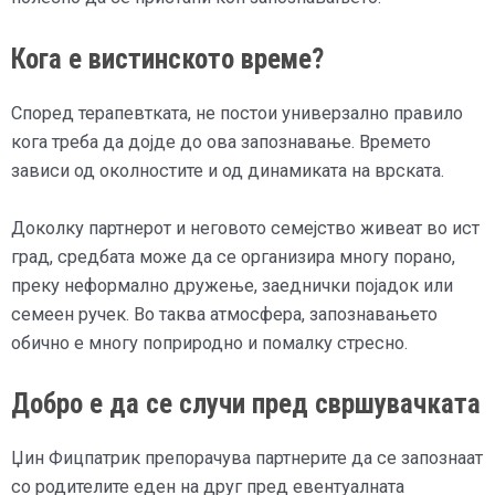
Кога е вистинското време?
Според терапевтката, не постои универзално правило
кога треба да дојде до ова запознавање. Времето
зависи од околностите и од динамиката на врската.
Доколку партнерот и неговото семејство живеат во ист
град, средбата може да се организира многу порано,
преку неформално дружење, заеднички појадок или
семеен ручек. Во таква атмосфера, запознавањето
обично е многу поприродно и помалку стресно.
Добро е да се случи пред свршувачката
Џин Фицпатрик препорачува партнерите да се запознаат
со родителите еден на друг пред евентуалната