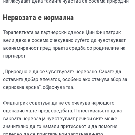
нагласуваат дека таквите чувства се сосема природни.
Нервозата е нормална
Терапевтката за партнерски односи Џин Фицпатрик
вели дека е сосема очекувано луѓето да чувствуваат
вознемиреност пред првата средба со родителите на
партнерот.
„Природно е да се чувствувате нервозно. Сакате да
оставите добар впечаток, особено ако станува збор за
сериозна врска“, објаснува таа.
Фицпатрик советува да не се очекува најлошото
сценарио уште пред средбата. Потсетувањето дека
ваквата нервоза ја чувствуваат речиси сите може
значително да го намали притисокот и да помогне
полесно да се пристапи кон запознавањето.