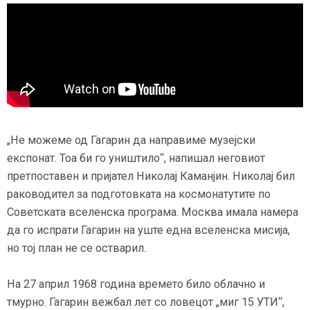
„Не можеме од Гагарин да направиме музејски
експонат. Тоа би го уништило“, напишал неговиот
претпоставен и пријател Николај Каманјин. Николај бил
раководител за подготовката на космонатутите по
Советската вселенска програма. Москва имала намера
да го испрати Гагарин на уште една вселенска мисија,
но тој план не се остварил.
На 27 април 1968 година времето било облачно и
тмурно. Гагарин вежбал лет со ловецот „миг 15 УТИ“,