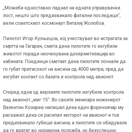
„Можеби едноставно паднал на едната управувачки
лост, нешто што предизвикало фатални последици“,
вели советскиот космонаут Виталиј Жолобов.
Пилотот Игор Кузњецов, кој учествувал во истрагата за
смртта на Гагарин, смета дека пилотите го изгубиле
животот поради неочекувана дехерметизација во
кабината. Поединци сметаат дека пилотите почнале да
го губат притисокот на висина од 4000 метри, пред да
изгубат контакт со базата и контрола над авионот.
Според една од верзиите пилотите изгубиле контрола
над авионот „миг 15“. Во своите мемоари инженерот
Валентин Козирев напишал дека еден форензичар му
раскажал дека се расипал моторот на авионот и тоа
предизвикало губеше висина, а пилотите се обидувале
да го вратат во нормална положба, но безуспешно.