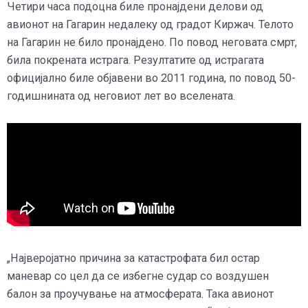
Четири часа подоцна биле пронајдени делови од
авионот на Гагарин недалеку од градот Киржач. Телото
на Гагарин не било пронајдено. По повод неговата смрт,
била покрената истрага. Резултатите од истрагата
официјално биле објавени во 2011 година, по повод 50-
годишнината од неговиот лет во вселената.
„Најверојатно причина за катастрофата бил остар
маневар со цел да се избегне судар со воздушен
балон за проучување на атмосферата. Така авионот