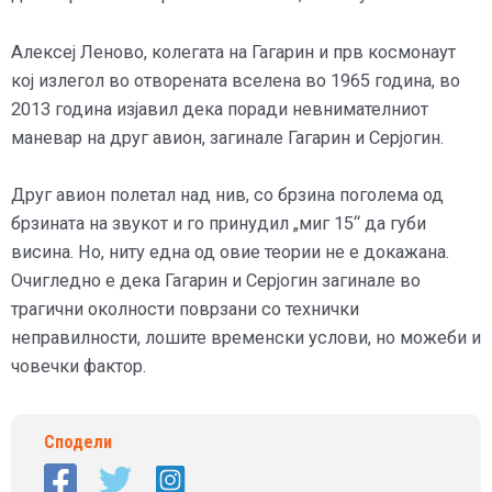
Алексеј Леново, колегата на Гагарин и прв космонаут
кој излегол во отворената вселена во 1965 година, во
2013 година изјавил дека поради невнимателниот
маневар на друг авион, загинале Гагарин и Серјогин.
Друг авион полетал над нив, со брзина поголема од
брзината на звукот и го принудил „миг 15“ да губи
висина. Но, ниту една од овие теории не е докажана.
Очигледно е дека Гагарин и Серјогин загинале во
трагични околности поврзани со технички
неправилности, лошите временски услови, но можеби и
човечки фактор.
Сподели