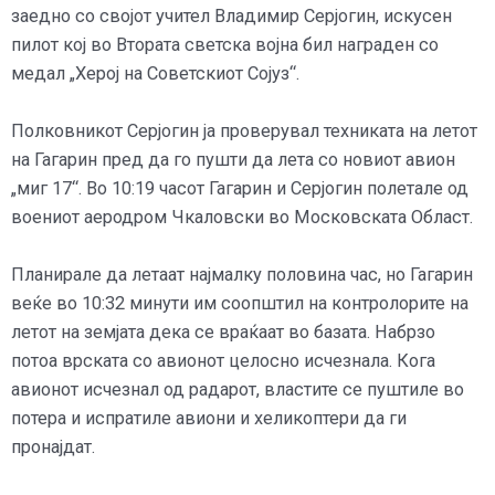
заедно со својот учител Владимир Серјогин, искусен
пилот кој во Втората светска војна бил награден со
медал „Херој на Советскиот Сојуз“.
Полковникот Серјогин ја проверувал техниката на летот
на Гагарин пред да го пушти да лета со новиот авион
„миг 17“. Во 10:19 часот Гагарин и Серјогин полетале од
воениот аеродром Чкаловски во Московската Област.
Планирале да летаат најмалку половина час, но Гагарин
веќе во 10:32 минути им соопштил на контролорите на
летот на земјата дека се враќаат во базата. Набрзо
потоа врската со авионот целосно исчезнала. Кога
авионот исчезнал од радарот, властите се пуштиле во
потера и испратиле авиони и хеликоптери да ги
пронајдат.