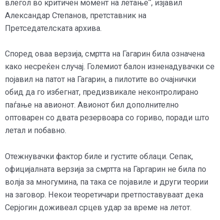
влегол во критичен момент на летање“, изјавил
Александар Степанов, претставник на
Претседателската архива.
Според оваа верзија, смртта на Гагарин била означена
како несреќен случај. Големиот балон изненадувачки се
појавил на патот на Гагарин, а пилотите во очајнички
обид да го избегнат, предизвикале неконтролирано
паѓање на авионот. Авионот бил дополнително
оптоварен со двата резервоара со гориво, поради што
летал и побавно.
Отежнувачки фактор биле и густите облаци. Сепак,
официјалната верзија за смртта на Гаргарин не била по
волја за многумина, па така се појавиле и други теории
на заговор. Некои теоретичари претпоставуваат дека
Серјогин доживеал срцев удар за време на летот.