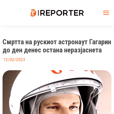
Skip
to
content
Mai
Me
Смртта на рускиот астронаут Гагарин
до ден денес остана неразјаснета
12/02/2023