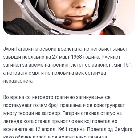
Јуриј Гагарин ја освоил вселената, но неговиот живот
заврши неславно на 27 март 1968 година. Русинот
загинал за време на тренинг-летот со авионот „миг 15“,
а неговата смрт и по половина век останува
неразјаснета.
Во врска со неговото трагично загинување се
поставуваат голем број прашања и се конструираат
многу теории на заговор. Гагарин стекнал статус на
легенда кога станал првиот човек кој полетал во
вселената на 12 април 1961 година. Полетал од Земјата
како обичен пилот, а се вратил како легенда.