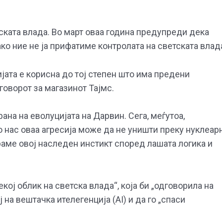
тската влада. Во март оваа година предупреди дека
ко ние не ја прифатиме контролата на светската влад
ијата е корисна до тој степен што има предени
говорот за магазинот Тајмс.
ана на еволуцијата на Дарвин. Сега, меѓутоа,
о нас оваа агресија може да не уништи преку нуклеар
аме овој наследен инстикт според лашата логика и
кој облик на светска влада“, која би „одговорила на
 на вештачка ителегенција (АI) и да го „спаси