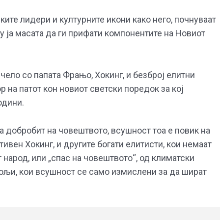
ките лидери и културните икони како него, почнуваат
у ја масата да ги прифати компонентите на Новиот
чело со папата Фрањо, Хокинг, и безброј елитни
р на патот кон новиот светски поредок за кој
одини.
а добробит на човештвото, всушност тоа е повик на
ивен Хокинг, и другите богати елитисти, кои немаат
народ, или „спас на човештвото“, од климатски
вољи, кои всушност се само измислени за да шират