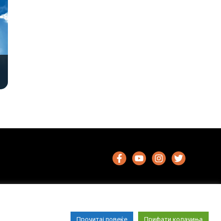
Прочитај повеќе
Прифати колачиња
Импресум
Маркетинг
Контакт
Услови за користење