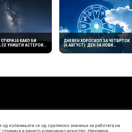
 ОТКРИЈА КАКО БИ
ДНЕВЕН ХОРОСКОП ЗА ЧЕТВРТОК
 СЕ УНИШТИ АСТЕРОИД
(6 АВГУСТ): ДЕН ЗА НОВИ
ЗАКАНУВА НА ЗЕМЈАТА
МОЖНОСТИ И ЕМОТИВНИ
ПРЕСВРТИ
 од колачињата се од суштинско значење за работата на
т страница и вашето корисничко искуство. Напомена: