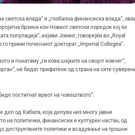
а светска влада“ и „глобална финансиска влада“, ова
еројатна брзина кон Новиот светски поредок кој ќе
а популација“, изјави Јокинг, говорејќи во „Royal
 го прими почесниот докторат „Imperial Collegea“.
о и понатаму „ги кова шајките на својот ковчег“,
рган“, не бидат прифатени од страна на сите суверен
биде постигнат врвот на човештвото“.
 дел од Кабала, која делува низ многу јавни
то на политички, финансиски и културен настан, од
до деструктвните политики и всадување на трошни