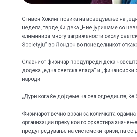
Стивен Хокинг повика на воведување на „едн
недела, тврдејќи дека „Ние јуришаме со нев
елиминира многу загрижености околу светскат
Societyju“ во Лондон во понеделникот откако
Славниот физичар предупреди дека човештвот
додека „една светска влада“ и „финансиски о
народи.
„Дури кога ќе дојдеме на ова одредиште, ќе 
Физичарот вечно врзан за количката одамна е
организации преку кои го оркестира значење
предупредување на системски кризи, па се 