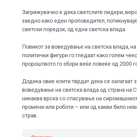
Загрижувачко е дека светслите лидери, верс
заедно како еден проповедител, потикнувајќ
светски поредок, од една светска влада.
Повикот за воведување на светска влада, на 
политички фигури го гледаат како голем чеко
пророштвото го збори веќе повеќе од 2000 г
Додека овие елити тврдат дека се залагаат з
воведување на светска влада од страна на Ст
никаква врска со спасување на сиромашниот 
промени или роботи – или од какви било не
страв.