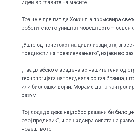
идеи во главите на масите.
Тоа не е прв пат да Хокинг ја промовира све
роботите ќе го уништат човештвото – освен а
„Уште од почетокот на цивилизацијата, агрес
предности на преживувањето“, изјави во раз
„Таа длабоко е всадена во нашите гени од стр
технологијата напредувала со таа брзина, шт
или биолошки војни. Мораме да го контролир
разум“.
Тој додаде дека најдобро решени би било „не
овој предизик“, и се надѕира силата на развој
човештвото“.