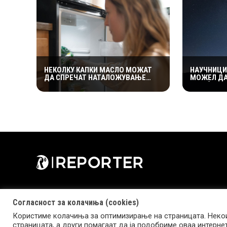
НЕКОЛКУ КАПКИ МАСЛО МОЖАТ
НАУЧНИЦИ
ДА СПРЕЧАТ НАТАЛОЖУВАЊЕ
МОЖЕЛ ДА
МРАЗ ВО ЗАМРЗНУВАЧОТ – ЕВЕ
ШТО Ѝ СЕ 
КАКО ФУНКЦИОНИРА
ЕДНОСТАВНИОТ ТРИК
Согласност за колачиња (cookies)
Користиме колачиња за оптимизирање на страницата. Некои
страницата, а други помагаат да ја подобриме оваа интерне
Copyright © 2026 Reporter.mk | Member of Clip Media Group