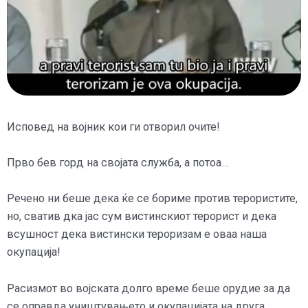
Исповед на војник кои ги отворил очите!
Прво бев горд на својата служба, а потоа…
Речено ни беше дека ќе се бориме против терористите,
но, сватив дка јас сум вистинскиот терорист и дека
всушност дека вистински тероризам е оваа наша
окупација!
Расизмот во војската долго време беше орудие за да
се оправда уништувањето и окупацијата на друга