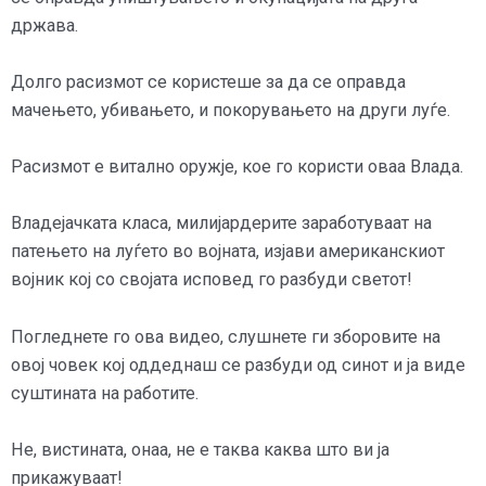
држава.
Долго расизмот се користеше за да се оправда
мачењето, убивањето, и покорувањето на други луѓе.
Расизмот е витално оружје, кое го користи оваа Влада.
Владејачката класа, милијардерите заработуваат на
патењето на луѓето во војната, изјави американскиот
војник кој со својата исповед го разбуди светот!
Погледнете го ова видео, слушнете ги зборовите на
овој човек кој оддеднаш се разбуди од синот и ја виде
суштината на работите.
Не, вистината, онаа, не е таква каква што ви ја
прикажуваат!