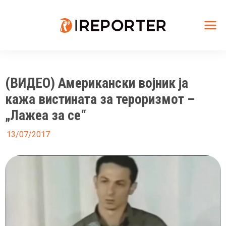
Skip
to
content
Mai
Me
(ВИДЕО) Американски војник ја
кажа вистината за тероризмот –
„Лажеа за се“
13/07/2017