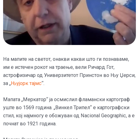
На мапите на светот, онакви какви што ги познаваме,
им е истечен рокот на траење, вели Ричард Гот,
астрофизичар од Универзитетот Принстон во Њу Џерси,
за „
Њујорк тајмс
“.
Мапата „Меркатор“ ја осмислил фламански картограф
уште во 1569 година. „Винкел Трипел“ е картографски
стил, кој најмногу е обожуван од Nacional Geographic, а е
почнат во 1921 година.