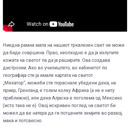
Ниедна рамна мапа на нашиот тркалезен свет не може
да биде совршена. Прво, неопходно е да ја излупите
кожата на светот па да ја раширите. Ова создава
дистрозии. Ако во училиштето, во кабинетот по
географија сте ја имале картата на светот
„Мекатор“,
можеби сте пораснале убедени дека, на
приер, Гренланд е голем колку Африка (а не е ниту
приближно)
, или дека Алјаска е поголема од Мексико
(исто така не е). Овој искривен поглед на светот би
можел да ве натера да ги потцените земјите во развој,
мака и потсвесно.