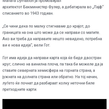
Мапата Dymaxion ја промовирал
архитектот Бакминистер Фулер, а дебатирала во „Лајф“
списанието во 1943 годиан.
„Се чини дека по малку стигнавме до крајот, до
границата на она што може да се направи со мапите.
Ако ви треба да направите нешто невидено, потребна
ви е нова идеја“, вели Гот.
Гот има идеја да направи карта која ќе биде двостран
круг, слично на винилна плоча, па така би можеле да ја
ставите северната хемисфера на горната страна, а
јужната на долната страна или обратно. На тој начин,
луѓето ќе почнат да разбираат колку неточни биле
претходните карти.