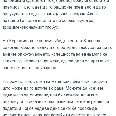
половината од светот. Тоа ја оневозможува основната
премиса – цел свет да го раширите пред вас и да го
проучувате на една страница или на екран. Ако го
прашате Гот, оваа воопшто не се разликува од
тродимензионалниот глобус.
Но Керковиц не е сосема убеден во тоа. Конечно
секогаш можете малку да го ротирате глобусот за да го
видите опкружувањето.
Успешноста на една мапа ќе
зависи од нејзината примена, од тоа дали со време ќе
расте нејзината популарност.
Гот осмисли нов стил на мапа, како физички предмет
што може да го вртите во раце. Можете да исечете
една мапа од списание, или би можеле да имате
неколку со прикази на различни планети или различни
податоци. Тој се надева дека секој ќе посака да
испечати своја мапа, користејќи ги упатствата што се