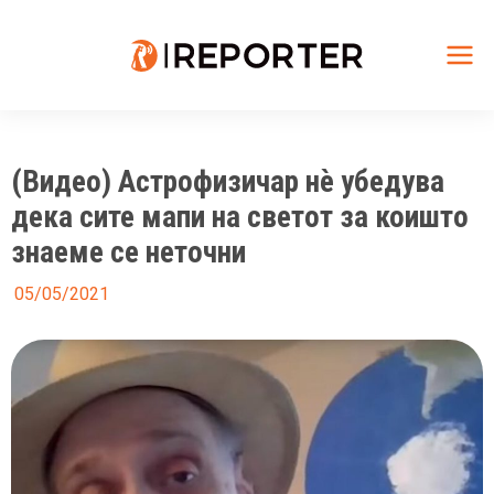
Skip
to
content
Mai
Me
(Видео) Астрофизичар нè убедува
дека сите мапи на светот за коишто
знаеме се неточни
05/05/2021