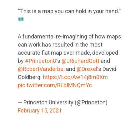
“This is a map you can hold in your hand.”
A fundamental re-imagining of how maps
can work has resulted in the most
accurate flat map ever made, developed
by
#PrincetonU
‘s
@JRichardGott
and
@RobertVanderbei
and
@Drexel
‘s David
Goldberg:
https://t.co/Aw14j8m0Xm
pic.twitter.com/RLbIMNQmYc
— Princeton University (@Princeton)
February 15, 2021