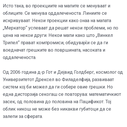
Исто така, во проекциите на мапите се менуваат и
облиците. Се менува оддалеченоста. Линиите се
искривуваат. Некои проекции како онаа на мапата
„Меркатор“ успеваат да решат некои проблеми, но по
цена на некои други. Некои мапи како што „Винкел
Трипел“ прават компромиси, обидувајќи се да ги
воедначат грешките во површината, насоката и
оддалеченоста.
Од 2006 година д-р Гот и Дејвид Голдберг, космолог од
Универзитетот Дрексел во Филаделфија, развиваат
систем кој би можел да ги собере овие грешки. Но
една дисторзија секогаш се повторува: математичкиот
засек, од половина до половина на Пацификот. Тој
облик никош не може без никакви губитоци да се
залепи за сферата.