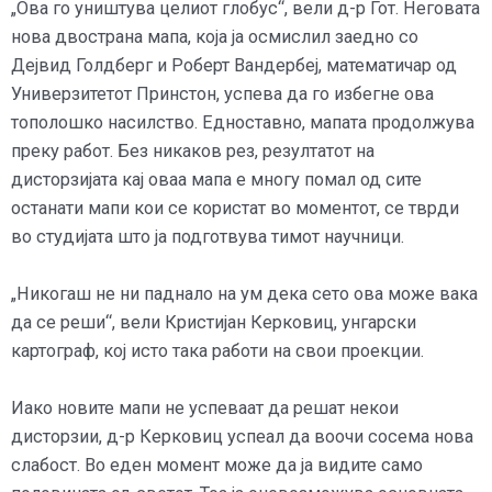
„Ова го уништува целиот глобус“, вели д-р Гот. Неговата
нова двострана мапа, која ја осмислил заедно со
Дејвид Голдберг и Роберт Вандербеј, математичар од
Универзитетот Принстон, успева да го избегне ова
тополошко насилство. Едноставно, мапата продолжува
преку работ. Без никаков рез, резултатот на
дисторзијата кај оваа мапа е многу помал од сите
останати мапи кои се користат во моментот, се тврди
во студијата што ја подготвува тимот научници.
„Никогаш не ни паднало на ум дека сето ова може вака
да се реши“, вели Кристијан Керковиц, унгарски
картограф, кој исто така работи на свои проекции.
Иако новите мапи не успеваат да решат некои
дисторзии, д-р Керковиц успеал да воочи сосема нова
слабост. Во еден момент може да ја видите само