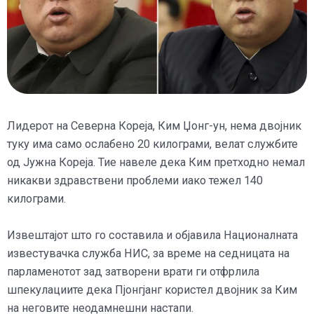
Лидерот на Северна Кореја, Ким Џонг-ун, нема двојник
туку има само ослабено 20 килограми, велат службите
од Јужна Кореја. Тие навеле дека Ким претходно немал
никакви здравствени проблеми иако тежел 140
килограми.
Извештајот што го составила и објавила Националната
известувачка служба НИС, за време на седницата на
парламенотот зад затворени врати ги отфрлила
шпекулациите дека Пјонгјанг користел двојник за Ким
на неговите неодамнешни настапи.