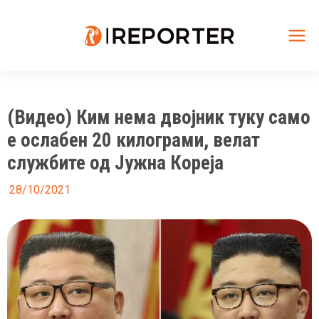
Skip
to
content
Mai
Me
(Видео) Ким нема двојник туку само
е ослабен 20 килограми, велат
службите од Јужна Кореја
28/10/2021