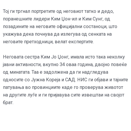
Тој ги тргнал портретите од неговиот татко и дедо,
поранешните лидери Ким Џон-ил и Ким Сунг, од
позадините на неговите официјални состаноци, што
укажува дека почнува да излегува од сенката на
неговите претходници, велат експертите.
Неговата сестра Ким Јо Џонг, имала исто така неколку
јавни активности, вкупно 34 оваа година, двојно повеќе
од минатата. Таа е задолжена да ги надгледува
односите со Јужна Кореја и САД. НИС ги објави и тајните
патувања во провинциите каде го проверува животот
на другите луѓе и ги пријавува сите извештаи на својот
брат.