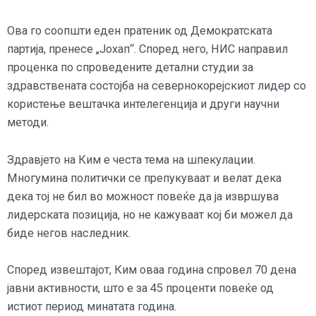
Ова го соопшти еден пратеник од Демократската
партија, пренесе „Јохап“. Според него, НИС направил
проценка по спроведените детални студии за
здравствената состојба на севернокорејскиот лидер со
користење вештачка интелегенција и други научни
методи.
Здравјето на Ким е честа тема на шпекулации.
Многумина политички се препукуваат и велат дека
дека тој не бил во можност повеќе да ја извршува
лидерската позиција, но не кажуваат кој би можел да
биде негов наследник.
Според извештајот, Ким оваа година спровел 70 дена
јавни активности, што е за 45 проценти повеќе од
истиот период минатата година.