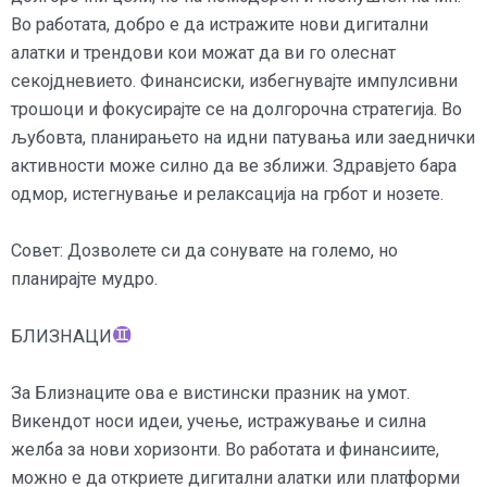
Во работата, добро е да истражите нови дигитални
алатки и трендови кои можат да ви го олеснат
секојдневието. Финансиски, избегнувајте импулсивни
трошоци и фокусирајте се на долгорочна стратегија. Во
љубовта, планирањето на идни патувања или заеднички
активности може силно да ве зближи. Здравјето бара
одмор, истегнување и релаксација на грбот и нозете.
Совет: Дозволете си да сонувате на големо, но
планирајте мудро.
БЛИЗНАЦИ
За Близнаците ова е вистински празник на умот.
Викендот носи идеи, учење, истражување и силна
желба за нови хоризонти. Во работата и финансиите,
можно е да откриете дигитални алатки или платформи