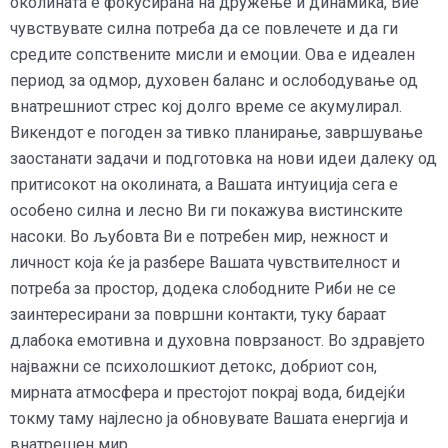
околината е фокусирана на дружење и динамика, Вие
чувствувате силна потреба да се повлечете и да ги
средите сопствените мисли и емоции. Ова е идеален
период за одмор, духовен баланс и ослободување од
внатрешниот стрес кој долго време се акумулирал.
Викендот е погоден за тивко планирање, завршување
заостанати задачи и подготовка на нови идеи далеку од
притисокот на околината, а Вашата интуиција сега е
особено силна и лесно Ви ги покажува вистинските
насоки. Во љубовта Ви е потребен мир, нежност и
личност која ќе ја разбере Вашата чувствителност и
потреба за простор, додека слободните Риби не се
заинтересирани за површни контакти, туку бараат
длабока емотивна и духовна поврзаност. Во здравјето
најважни се психолошкиот детокс, добриот сон,
мирната атмосфера и престојот покрај вода, бидејќи
токму таму најлесно ја обновувате Вашата енергија и
внатрешен мир.