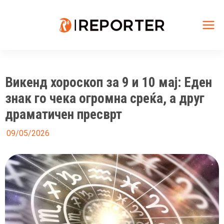
Skip
to
content
Mai
Me
Викенд хороскоп за 9 и 10 мај: Еден
знак го чека огромна среќа, а друг
драматичен пресврт
09/05/2026