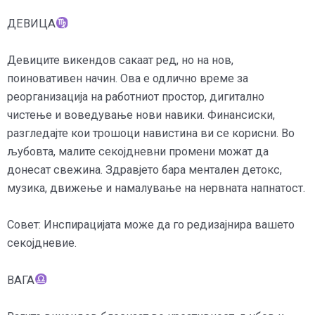
ДЕВИЦА
Девиците викендов сакаат ред, но на нов,
поиновативен начин. Ова е одлично време за
реорганизација на работниот простор, дигитално
чистење и воведување нови навики. Финансиски,
разгледајте кои трошоци навистина ви се корисни. Во
љубовта, малите секојдневни промени можат да
донесат свежина. Здравјето бара ментален детокс,
музика, движење и намалување на нервната напнатост.
Совет: Инспирацијата може да го редизајнира вашето
секојдневие.
ВАГА