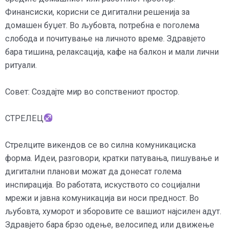
Финансиски, корисни се дигитални решенија за
домашен буџет. Во љубовта, потребна е поголема
слобода и почитување на личното време. Здравјето
бара тишина, релаксација, кафе на балкон и мали лични
ритуали.
Совет: Создајте мир во сопствениот простор.
СТРЕЛЕЦ
Стрелците викендов се во силна комуникациска
форма. Идеи, разговори, кратки патувања, пишување и
дигитални планови можат да донесат голема
инспирација. Во работата, искуството со социјални
мрежи и јавна комуникација ви носи предност. Во
љубовта, хуморот и зборовите се вашиот најсилен адут.
Здравјето бара брзо одење, велосипед или движење