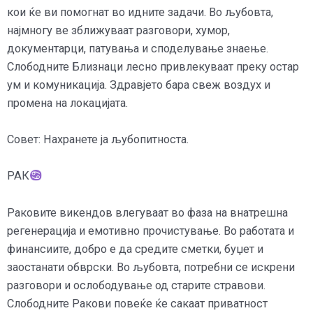
кои ќе ви помогнат во идните задачи. Во љубовта,
најмногу ве зближуваат разговори, хумор,
документарци, патувања и споделување знаење.
Слободните Близнаци лесно привлекуваат преку остар
ум и комуникација. Здравјето бара свеж воздух и
промена на локацијата.
Совет: Нахранете ја љубопитноста.
РАК
Раковите викендов влегуваат во фаза на внатрешна
регенерација и емотивно прочистување. Во работата и
финансиите, добро е да средите сметки, буџет и
заостанати обврски. Во љубовта, потребни се искрени
разговори и ослободување од старите стравови.
Слободните Ракови повеќе ќе сакаат приватност