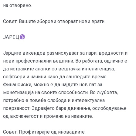
на отворено.
Совет: Вашите зборови отвораат нови врати.
ЈАРЕЦ
Јарците викендов размислуваат за пари, вредности и
нови професионални вештини. Во работата, одлично е
да истражите алатки со вештачка интелигенција,
софтвери и начини како да заштедите време.
Финансиски, можно е да најдете нов пат за
монетизација на своите способности. Во љубовта,
потребно е повеќе слобода и интелектуална
поврзаност. Здравјето бара движење, ослободување
од вкочанетост и промена на навиките.
Совет: Профитирајте од иновациите.