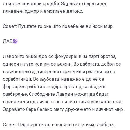
отколку површни средби. Здравјето бара вода,
пливање, одмор и емотивен детокс.
Совет: Пуштете го она што повеќе не ви носи мир.
ЛАВ
Лавовите викендов се фокусирани на партнерства,
односи и луѓе кои им се важни. Во работата, добри се
нови контакти, дигитални стратегии и разговори со
соработници. Во љубовта, најважно е да не се
форсираат работите – дајте простор, слобода и
разбирање. Слободните Лавови можат да бидат
привлечени од личност со силен став и уникатен стил.
Здравјето бара баланс меѓу дружењето и личниот мир.
Совет: Партнерството е посилно кога има слобода.