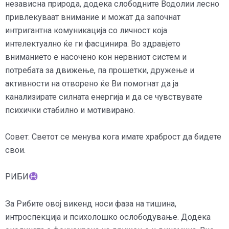
независна природа, додека слободните Водолии лесно
привлекуваат внимание и можат да започнат
интригантна комуникација со личност која
интелектуално ќе ги фасцинира. Во здравјето
вниманието е насочено кон нервниот систем и
потребата за движење, па прошетки, дружење и
активности на отворено ќе Ви помогнат да ја
канализирате силната енергија и да се чувствувате
психички стабилно и мотивирано.
Совет: Светот се менува кога имате храброст да бидете
свои.
РИБИ
За Рибите овој викенд носи фаза на тишина,
интроспекција и психолошко ослободување. Додека