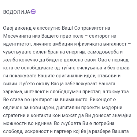
ВОДОЛИЈА
Овој викенд е апсолутно Ваш! Со транзитот на
Месечината низ Вашето прво поле – секторот на
идентитетот, личните амбиции и физичката виталност –
чувствувате силен бран на енергија, самодоверба и
желба конечно да бидете целосно свои. Ова е период
кога се ослободувате од туѓите очекувања и без страв
ги покажувате Вашите оригинални идеи, ставови и
визии. Луѓето околу Вас ја забележуваат Вашата
харизма, интелект и слободоумен пристап, а токму тоа
Ве става во центарот на вниманието. Викендот е
одличен за нови идеи, дигитални проекти, модерни
стратегии и контакти кои можат да Ви донесат значајни
можности во иднина. Во љубовта Ви е потребна
слобода, искреност и партнер кој ќе ја разбере Вашата