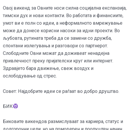
Овој викенд за Овните носи силна социјална експанзија,
тимски дух и нови контакти. Во работата и финансиите,
умот ви е полн со идеи, а неформалното вмрежување
може да донесе корисни насоки за идни проекти. Во
љубовта, рутината треба да се замени со дружба,
спонтани излегувања и разговори со партнерот.
Слободните Овни можат да доживеат ненадејна
привлечност преку пријателски круг или интернет.
Здравјето бара движење, свеж воздух и
ослободување од стрес.
Совет: Најдобрите идеи се раѓаат во добро друштво.
БИК
Биковите викендов размислуваат за кариера, статус и
долгорочни цели, но на помодерен и поопуштен начин.