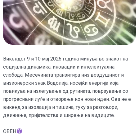
Викендот 9 и 10 мај 2026 година минува во знакот на
социјална динамика, иновации и интелектуална
слобода. Месечината транзитира низ воздушниот и
визионерски знак Водолија, носејќи енергија која
повикува на излегување од рутината, поврзување со
прогресивни луѓе и отворање кон нови идеи. Ова не е
викенд за изолација и тишина, туку за разговори,
движење, пријателства и ширење на видиците.
ОВЕН