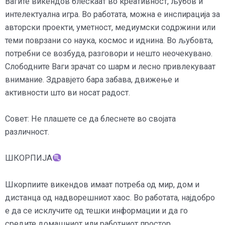
Вагите викендов блескаат во креативност, љубов и
интелектуална игра. Во работата, можна е инспирација за
авторски проекти, уметност, медиумски содржини или
теми поврзани со наука, космос и иднина. Во љубовта,
потребни се возбуда, разговори и нешто неочекувано.
Слободните Ваги зрачат со шарм и лесно привлекуваат
внимание. Здравјето бара забава, движење и
активности што ви носат радост.
Совет: Не плашете се да блеснете во својата
различност.
ШКОРПИЈА
Шкорпиите викендов имаат потреба од мир, дом и
дистанца од надворешниот хаос. Во работата, најдобро
е да се исклучите од тешки информации и да го
средите домашниот или работниот простор.