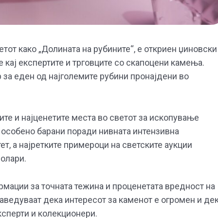
етот како „Долината на рубините“, е откриен џиновски
 кај експертите и трговците со скапоцени камења.
 за еден од најголемите рубини пронајдени во
ите и најценетите места во светот за ископување
е особено барани поради нивната интензивна
ет, а најретките примероци на светските аукции
олари.
рмации за точната тежина и проценетата вредност на
аведуваат дека интересот за каменот е огромен и де
сперти и колекционери.