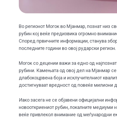
Во регионот Могок во Мјанмар, познат низ св
рубин кој веќе предизвика огромно внимание
Според првичните информации, станува збор
последните години во овој рударски регион.
Могок со децении важи за едно од најпознат
рубини. Камењата од овој дел на Мјанмар с
длабокоцрвена боја и исклучителниот квалит
достигнуваат вредност од повеќе милиони д
Иако засега не се објавени официјални инфо
новооткриениот рубин, локалните медиуми н
веќе привлекол внимание од меѓународни ек