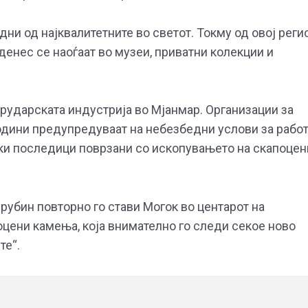
дни од најквалитетните во светот. Токму од овој реги
денес се наоѓаат во музеи, приватни колекции и
 рударската индустрија во Мјанмар. Организации за
одини предупредуваат на небезбедни услови за работ
ки последици поврзани со ископувањето на скапоцен
 рубин повторно го стави Могок во центарот на
оцени камења, која внимателно го следи секое ново
те“.