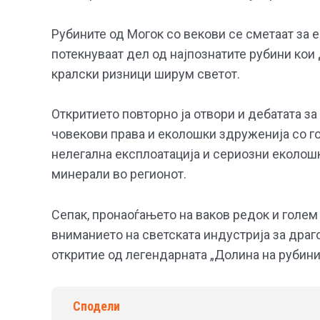
Рубините од Могок со векови се сметаат за е
потекнуваат дел од најпознатите рубини кои 
кралски ризници ширум светот.
Откритието повторно ја отвори и дебатата за
човекови права и еколошки здруженија со г
нелегална експлоатација и сериозни еколош
минерали во регионот.
Сепак, пронаоѓањето на ваков редок и голем
вниманието на светската индустрија за драг
откритие од легендарната „Долина на рубини
Сподели