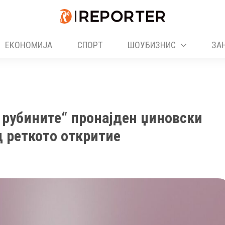
ЕКОНОМИЈА
СПОРТ
ШОУБИЗНИС
ЗА
 рубините“ пронајден џиновски
д реткото откритие