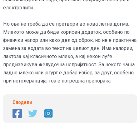
електролити.
Но ова не треба да се претвори во нова летна догма.
Млекото може да биде корисен додаток, особено по
физички напор или како дел од оброк, но не е практична
замена за водата во текот на целиот ден. Има калории,
лактоза кај класичното млеко, а кај некои луѓе
предизвикува желудочна непријатност. За некого чаша
ладно млеко или јогурт е добар избор; за друг, особено
при нетолеранција, тоа е погрешна препорака.
Сподели