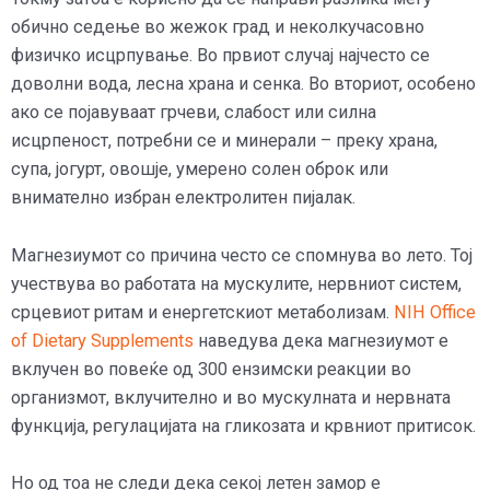
обично седење во жежок град и неколкучасовно
физичко исцрпување. Во првиот случај најчесто се
доволни вода, лесна храна и сенка. Во вториот, особено
ако се појавуваат грчеви, слабост или силна
исцрпеност, потребни се и минерали – преку храна,
супа, јогурт, овошје, умерено солен оброк или
внимателно избран електролитен пијалак.
Магнезиумот со причина често се спомнува во лето. Тој
учествува во работата на мускулите, нервниот систем,
срцевиот ритам и енергетскиот метаболизам.
NIH Office
of Dietary Supplements
наведува дека магнезиумот е
вклучен во повеќе од 300 ензимски реакции во
организмот, вклучително и во мускулната и нервната
функција, регулацијата на гликозата и крвниот притисок.
Но од тоа не следи дека секој летен замор е