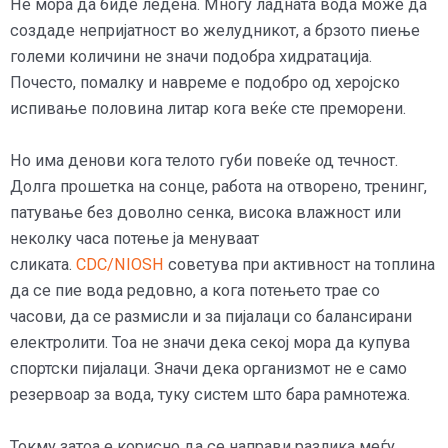
Не мора да биде ледена. Многу ладната вода може да
создаде непријатност во желудникот, а брзото пиење
големи количини не значи подобра хидратација.
Почесто, помалку и навреме е подобро од херојско
испивање половина литар кога веќе сте преморени.
Но има денови кога телото губи повеќе од течност.
Долга прошетка на сонце, работа на отворено, тренинг,
патување без доволно сенка, висока влажност или
неколку часа потење ја менуваат
сликата.
CDC/NIOSH
советува при активност на топлина
да се пие вода редовно, а кога потењето трае со
часови, да се размисли и за пијалаци со балансирани
електролити. Тоа не значи дека секој мора да купува
спортски пијалаци. Значи дека организмот не е само
резервоар за вода, туку систем што бара рамнотежа.
Токму затоа е корисно да се направи разлика меѓу