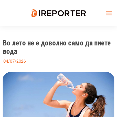
Skip
to
content
Mai
Me
Во лето не е доволно само да пиете
вода
04/07/2026