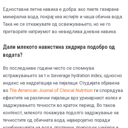
Едноставна летна навика е добра: ако пиете газирана
минерална вода, покрај неа испијте и чаша обична вода.
Така не се откажувате од освежувањето, но не го
претворате натриумот во невидлива дневна навика.
Дали млекото навистина хидрира подобро од
водата?
Во последниве години често се спомнува
истражувањето за т.н. beverage hydration index, односно
индекс на хидратација на пијалаци. Студијата објавена
во
The American Journal of Clinical Nutrition
ги споредува
ефектите на различни пијалаци врз уринарниот излез и
задржувањето течности во краток период. Во таков
контекст, млекото покажува подолго задржување на
течностите од обичната вода, најверојатно поради
комбинацијата на вода, протеини, природни шеќери и