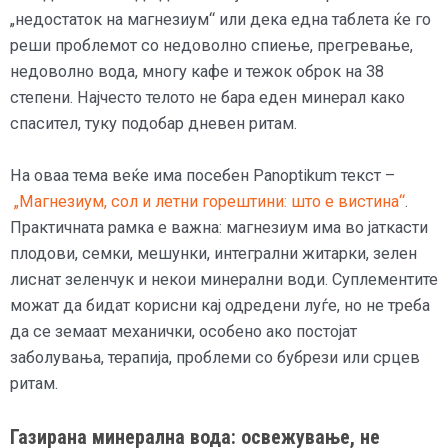
„недостаток на магнезиум“ или дека една таблета ќе го
реши проблемот со недоволно спиење, прегревање,
недоволно вода, многу кафе и тежок оброк на 38
степени. Најчесто телото не бара еден минерал како
спасител, туку подобар дневен ритам.
На оваа тема веќе има посебен Panoptikum текст –
„Магнезиум, сол и летни горештини: што е вистина“
.
Практичната рамка е важна: магнезиум има во јаткасти
плодови, семки, мешунки, интегрални житарки, зелен
лиснат зеленчук и некои минерални води. Суплементите
можат да бидат корисни кај одредени луѓе, но не треба
да се земаат механички, особено ако постојат
заболувања, терапија, проблеми со бубрези или срцев
ритам.
Газирана минерална вода: освежување, не