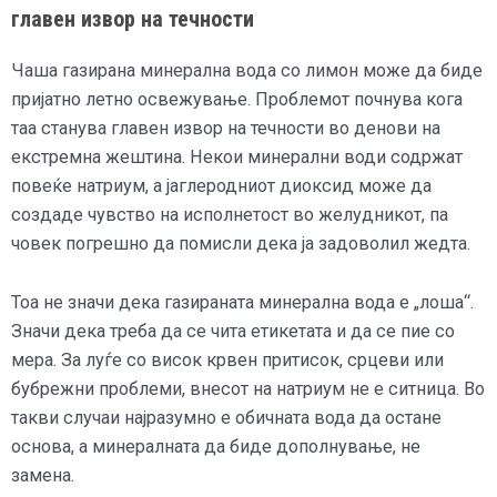
главен извор на течности
Чаша газирана минерална вода со лимон може да биде
пријатно летно освежување. Проблемот почнува кога
таа станува главен извор на течности во денови на
екстремна жештина. Некои минерални води содржат
повеќе натриум, а јаглеродниот диоксид може да
создаде чувство на исполнетост во желудникот, па
човек погрешно да помисли дека ја задоволил жедта.
Тоа не значи дека газираната минерална вода е „лоша“.
Значи дека треба да се чита етикетата и да се пие со
мера. За луѓе со висок крвен притисок, срцеви или
бубрежни проблеми, внесот на натриум не е ситница. Во
такви случаи најразумно е обичната вода да остане
основа, а минералната да биде дополнување, не
замена.