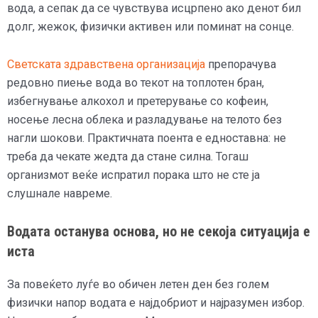
вода, а сепак да се чувствува исцрпено ако денот бил
долг, жежок, физички активен или поминат на сонце.
Светската здравствена организација
препорачува
редовно пиење вода во текот на топлотен бран,
избегнување алкохол и претерување со кофеин,
носење лесна облека и разладување на телото без
нагли шокови. Практичната поента е едноставна: не
треба да чекате жедта да стане силна. Тогаш
организмот веќе испратил порака што не сте ја
слушнале навреме.
Водата останува основа, но не секоја ситуација е
иста
За повеќето луѓе во обичен летен ден без голем
физички напор водата е најдобриот и најразумен избор.