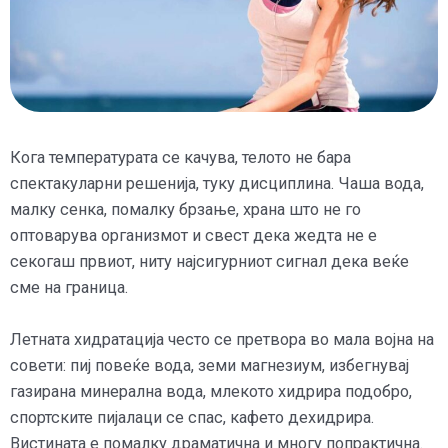
Кога температурата се качува, телото не бара
спектакуларни решенија, туку дисциплина. Чаша вода,
малку сенка, помалку брзање, храна што не го
оптоварува организмот и свест дека жедта не е
секогаш првиот, ниту најсигурниот сигнал дека веќе
сме на граница.
Летната хидратација често се претвора во мала војна на
совети: пиј повеќе вода, земи магнезиум, избегнувај
газирана минерална вода, млекото хидрира подобро,
спортските пијалаци се спас, кафето дехидрира.
Вистината е помалку драматична и многу попрактична.