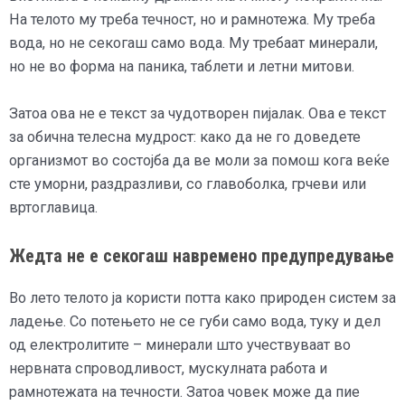
На телото му треба течност, но и рамнотежа. Му треба
вода, но не секогаш само вода. Му требаат минерали,
но не во форма на паника, таблети и летни митови.
Затоа ова не е текст за чудотворен пијалак. Ова е текст
за обична телесна мудрост: како да не го доведете
организмот во состојба да ве моли за помош кога веќе
сте уморни, раздразливи, со главоболка, грчеви или
вртоглавица.
Жедта не е секогаш навремено предупредување
Во лето телото ја користи потта како природен систем за
ладење. Со потењето не се губи само вода, туку и дел
од електролитите – минерали што учествуваат во
нервната спроводливост, мускулната работа и
рамнотежата на течности. Затоа човек може да пие