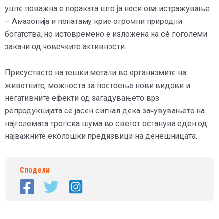
уште поважна е пораката што ја носи ова истражување
– Амазонија и понатаму крие огромни природни
богатства, но истовремено е изложена на сè поголеми
закани од човечките активности.
Присуството на тешки метали во организмите на
животните, можноста за постоење нови видови и
негативните ефекти од загадувањето врз
репродукцијата се јасен сигнал дека зачувувањето на
најголемата тропска шума во светот останува еден од
најважните еколошки предизвици на денешницата.
Сподели