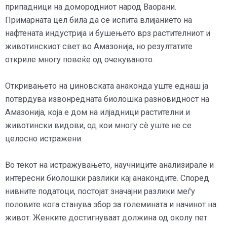
припадници на домородниот народ Ваорани.
Примарната цел била да се испита влијанието на
нафтената индустрија и бушењето врз растителниот и
животинскиот свет во Амазонија, но резултатите
откриле многу повеќе од очекуваното.
Откривањето на џиновската анаконда уште еднаш ја
потврдува извонредната биолошка разновидност на
Амазонија, која е дом на илјадници растителни и
животински видови, од кои многу сè уште не се
целосно истражени.
Во текот на истражувањето, научниците анализирале и
интересни биолошки разлики кај анакондите. Според
нивните податоци, постојат значајни разлики меѓу
половите кога станува збор за големината и начинот на
живот. Женките достигнуваат должина од околу пет