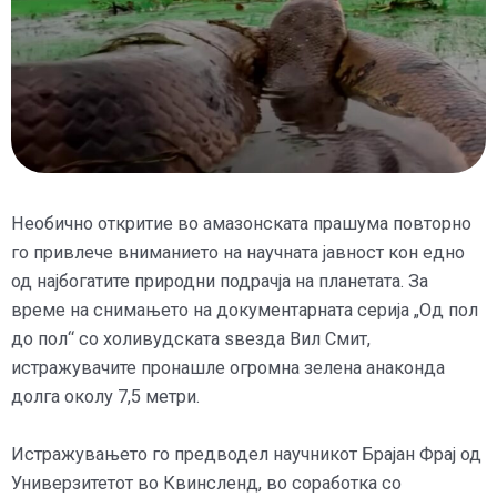
Необично откритие во амазонската прашума повторно
го привлече вниманието на научната јавност кон едно
од најбогатите природни подрачја на планетата. За
време на снимањето на документарната серија „Од пол
до пол“ со холивудската ѕвезда Вил Смит,
истражувачите пронашле огромна зелена анаконда
долга околу 7,5 метри.
Истражувањето го предводел научникот Брајан Фрај од
Универзитетот во Квинсленд, во соработка со