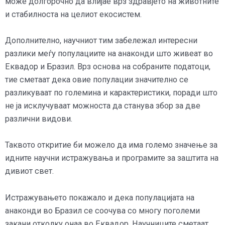
може долгорочно да влијае врз здравјето на животните
и стабилноста на целиот екосистем.
Дополнително, научниот тим забележал интересни
разлики меѓу популациите на анаконди што живеат во
Еквадор и Бразил. Врз основа на собраните податоци,
тие сметаат дека овие популации значително се
разликуваат по големина и карактеристики, поради што
не ја исклучуваат можноста да станува збор за две
различни видови.
Таквото откритие би можело да има големо значење за
идните научни истражувања и програмите за заштита на
дивиот свет.
Истражувањето покажало и дека популацијата на
анаконди во Бразил се соочува со многу поголеми
закани отколку онаа во Еквадор. Научниците сметаат