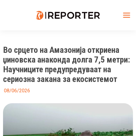
Skip
to
content
Mai
Me
Во срцето на Амазонија откриена
џиновска анаконда долга 7,5 метри:
Научниците предупредуваат на
сериозна закана за екосистемот
08/06/2026