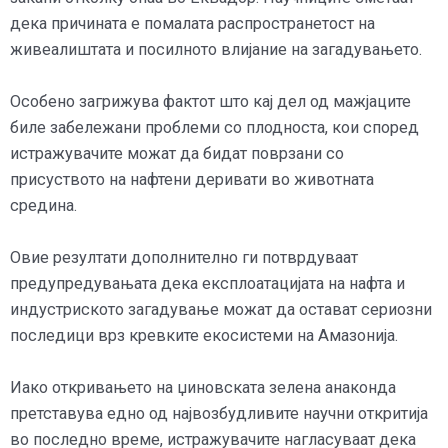
дека причината е помалата распространетост на
живеалиштата и посилното влијание на загадувањето.
Особено загрижува фактот што кај дел од мажјаците
биле забележани проблеми со плодноста, кои според
истражувачите можат да бидат поврзани со
присуството на нафтени деривати во животната
средина.
Овие резултати дополнително ги потврдуваат
предупредувањата дека експлоатацијата на нафта и
индустриското загадување можат да остават сериозни
последици врз кревките екосистеми на Амазонија.
Иако откривањето на џиновската зелена анаконда
претставува едно од највозбудливите научни откритија
во последно време, истражувачите нагласуваат дека