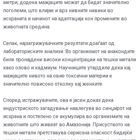
метри, додека мажјаците можат да бидат значително
поголеми, што влијае и врз нивните навики во
исхраната и начинот на адаптација кон промените во
животната средина.
Сепак, најзагрижувачките резултати доаѓаат од
лабораториските анализи. Во организмот на анакондите
биле пронајдени високи концентрации на тешки метали
како олово и кадмиум. Научниците утврдиле дека кај
мажјаците нивото на овие токсични материи е
значително повисоко отколку кај женките.
Според истражувачите, ова е јасен доказ дека
индустриското загадување навлегува во синџирот на
исхрана и постепено се акумулира во организмите на
животните што живеат во Амазонија. Присуството на
тешки метали претставува сериозна опасност бидејќи