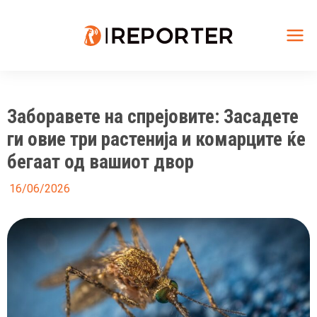
Skip
to
content
Mai
Me
Заборавете на спрејовите: Засадете
ги овие три растенија и комарците ќе
бегаат од вашиот двор
16/06/2026