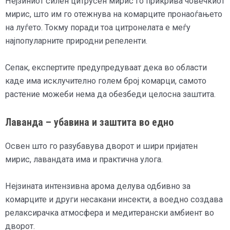
Нејзиниот силен цитрусен мирис го прикрива човечкиот
мирис, што им го отежнува на комарците пронаоѓањето
на луѓето. Токму поради тоа цитронелата е меѓу
најпопуларните природни репеленти.
Сепак, експертите предупредуваат дека во области
каде има исклучително голем број комарци, самото
растение можеби нема да обезбеди целосна заштита.
Лаванда – убавина и заштита во едно
Освен што го разубавува дворот и шири пријатен
мирис, лавандата има и практична улога.
Нејзината интензивна арома делува одбивно за
комарците и други несакани инсекти, а воедно создава
релаксирачка атмосфера и медитерански амбиент во
дворот.