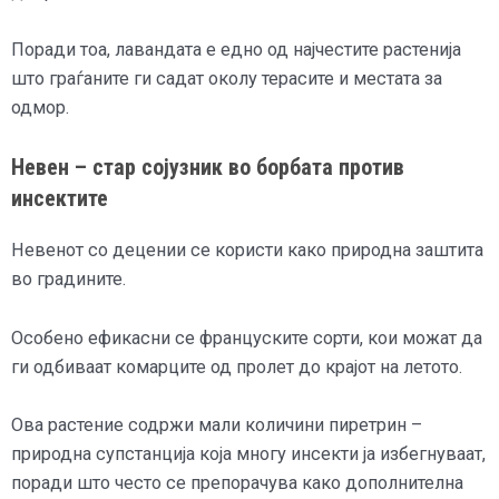
Поради тоа, лавандата е едно од најчестите растенија
што граѓаните ги садат околу терасите и местата за
одмор.
Невен – стар сојузник во борбата против
инсектите
Невенот со децении се користи како природна заштита
во градините.
Особено ефикасни се француските сорти, кои можат да
ги одбиваат комарците од пролет до крајот на летото.
Ова растение содржи мали количини пиретрин –
природна супстанција која многу инсекти ја избегнуваат,
поради што често се препорачува како дополнителна