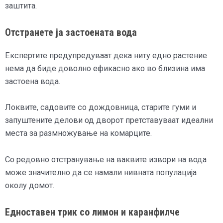
заштита.
Отстранете ја застоената вода
Експертите предупредуваат дека ниту едно растение
нема да биде доволно ефикасно ако во близина има
застоена вода.
Локвите, садовите со дождовница, старите гуми и
запуштените делови од дворот претставуваат идеални
места за размножување на комарците.
Со редовно отстранување на ваквите извори на вода
може значително да се намали нивната популација
околу домот.
Едноставен трик со лимон и каранфилче