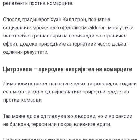
репеленти против комарците.
Според градинарот Хуан Калдерон, познат на
социјалните мрежи како @jardineriacalderon, многу луѓе
непотребно трошат пари на производи со ограничен
ефект, додека природните алтернативи често даваат
одлични резултати.
Цитронела – природен непријател на комарците
Лимоновата трева, попозната како цитронела, со години
се смета за едно од најпознатите природни средства
против комарци.
Таа може да се одгледува во дворови, но и во саксии
на балкони, тераси или покрај влезните врати.