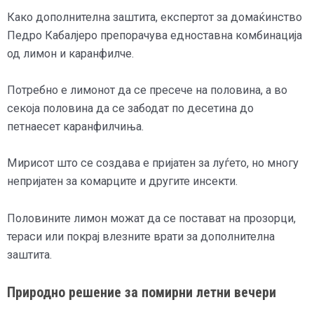
Како дополнителна заштита, експертот за домаќинство
Педро Кабалјеро препорачува едноставна комбинација
од лимон и каранфилче.
Потребно е лимонот да се пресече на половина, а во
секоја половина да се забодат по десетина до
петнаесет каранфилчиња.
Мирисот што се создава е пријатен за луѓето, но многу
непријатен за комарците и другите инсекти.
Половините лимон можат да се постават на прозорци,
тераси или покрај влезните врати за дополнителна
заштита.
Природно решение за помирни летни вечери