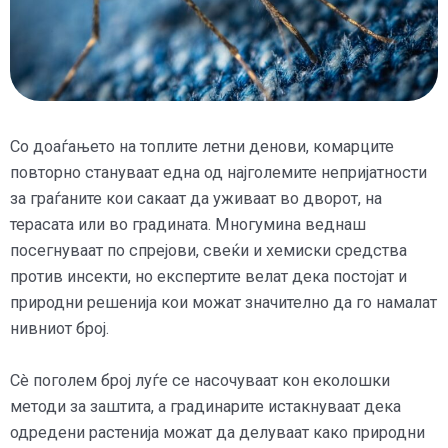
Со доаѓањето на топлите летни денови, комарците
повторно стануваат една од најголемите непријатности
за граѓаните кои сакаат да уживаат во дворот, на
терасата или во градината. Многумина веднаш
посегнуваат по спрејови, свеќи и хемиски средства
против инсекти, но експертите велат дека постојат и
природни решенија кои можат значително да го намалат
нивниот број.
Сè поголем број луѓе се насочуваат кон еколошки
методи за заштита, а градинарите истакнуваат дека
одредени растенија можат да делуваат како природни