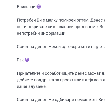
Близнаци
Потребен Ви е малку помирен ритам. Денес 
не ги откривате сите планови пред време. В
непотребни информации.
Совет на денот: Некои одговори ќе ги најдете
Рак
Пријателите и соработниците денес можат д
добиете поддршка за проект или идеја која 
изненадување.
Совет на денот: Не одбивајте помош кога Ви