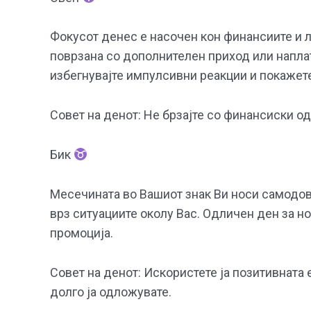
Фокусот денес е насочен кон финансиите и 
поврзана со дополнителен приход или наплат
избегнувајте импулсивни реакции и покажет
Совет на денот: Не брзајте со финансиски о
Бик
Месечината во Вашиот знак Ви носи самодов
врз ситуациите околу Вас. Одличен ден за н
промоција.
Совет на денот: Искористете ја позитивната 
долго ја одложувате.