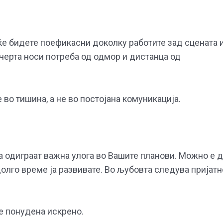
ќе бидете поефикасни доколку работите зад сцената 
ечерта носи потреба од одмор и дистанца од
 во тишина, а не во постојана комуникација.
а одиграат важна улога во Вашите планови. Можно е 
долго време ја развивате. Во љубовта следува пријатн
 е понудена искрено.