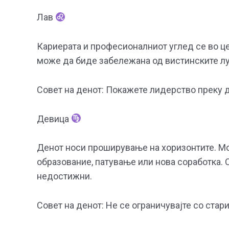
Лав
Кариерата и професионалниот углед се во ц
може да биде забележана од вистинските луѓ
Совет на денот: Покажете лидерство преку де
Девица
Денот носи проширување на хоризонтите. Мо
образование, патување или нова соработка. 
недостижни.
Совет на денот: Не се ограничувајте со стар