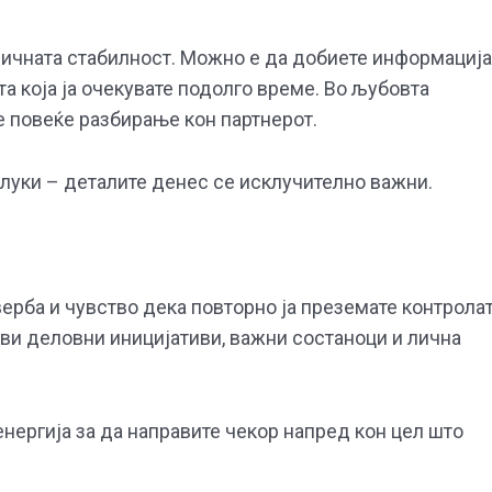
личната стабилност. Можно е да добиете информација
а која ја очекувате подолго време. Во љубовта
е повеќе разбирање кон партнерот.
длуки – деталите денес се исклучително важни.
ерба и чувство дека повторно ја преземате контрола
ови деловни иницијативи, важни состаноци и лична
енергија за да направите чекор напред кон цел што