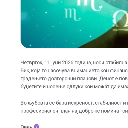
Четврток, 11 јуни 2026 година, носи стабилн
Бик, која го насочува вниманието кон финан
градењето долгорочни планови. Денот е пов
буџетите и носење одлуки кои можат да имаа
Во љубовта се бара искреност, стабилност и
професионален план најдобро ќе поминат они
Овен