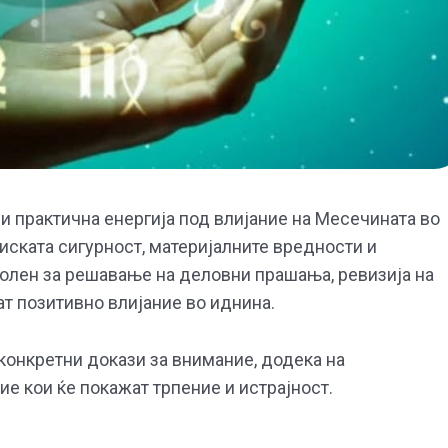
а и практична енергија под влијание на Месечината во
сиската сигурност, материјалните вредности и
олен за решавање на деловни прашања, ревизија на
т позитивно влијание во иднина.
 конкретни докази за внимание, додека на
е кои ќе покажат трпение и истрајност.