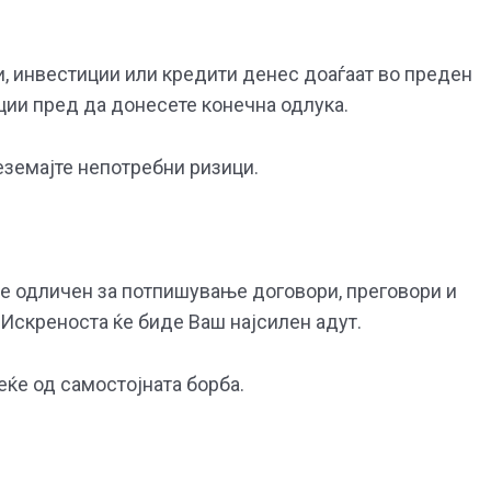
 инвестиции или кредити денес доаѓаат во преден
ции пред да донесете конечна одлука.
реземајте непотребни ризици.
 е одличен за потпишување договори, преговори и
Искреноста ќе биде Ваш најсилен адут.
еќе од самостојната борба.