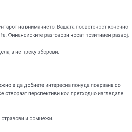
ентарот на вниманието. Вашата посветеност конечно
е. Финансиските разговори носат позитивен развој.
ла, а не преку зборови.
жно е да добиете интересна понуда поврзана со
Се отвораат перспективи кои претходно изгледале
и стравови и сомнежи.