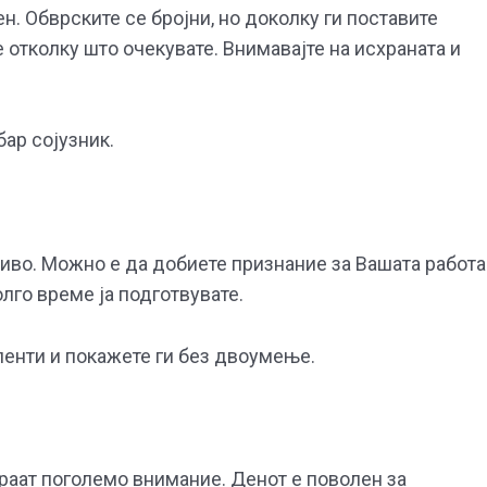
н. Обврските се бројни, но доколку ги поставите
 отколку што очекувате. Внимавајте на исхраната и
бар сојузник.
иво. Можно е да добиете признание за Вашата работа
лго време ја подготвувате.
аленти и покажете ги без двоумење.
раат поголемо внимание. Денот е поволен за