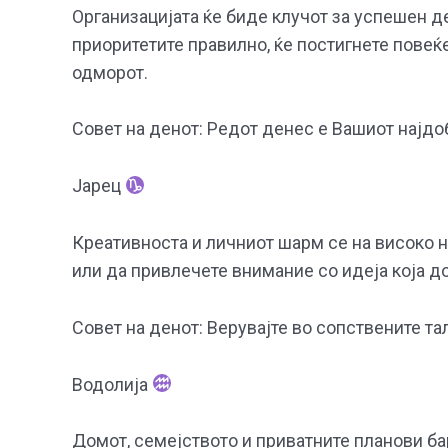
Организацијата ќе биде клучот за успешен де
приоритетите правилно, ќе постигнете повеќе
одморот.
Совет на денот: Редот денес е Вашиот најдо
Јарец
Креативноста и личниот шарм се на високо н
или да привлечете внимание со идеја која до
Совет на денот: Верувајте во сопствените т
Водолија
Домот, семејството и приватните планови ба