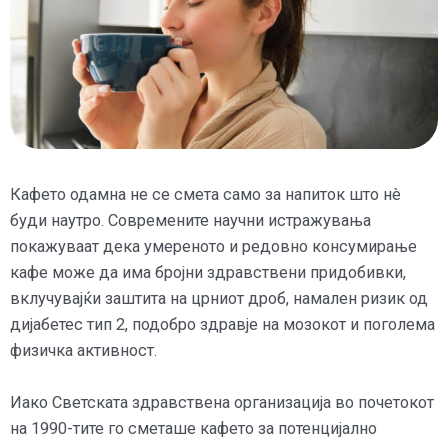
Кафето одамна не се смета само за напиток што нè
буди наутро. Современите научни истражувања
покажуваат дека умереното и редовно консумирање
кафе може да има бројни здравствени придобивки,
вклучувајќи заштита на црниот дроб, намален ризик од
дијабетес тип 2, подобро здравје на мозокот и поголема
физичка активност.
Иако Светската здравствена организација во почетокот
на 1990-тите го сметаше кафето за потенцијално