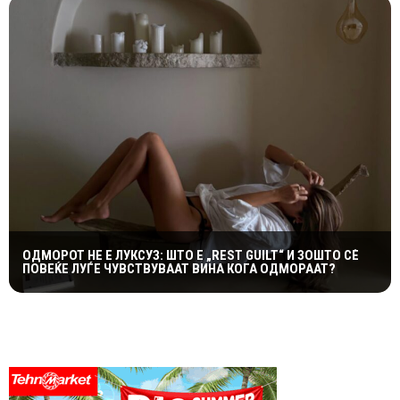
ОДМОРОТ НЕ Е ЛУКСУЗ: ШТО Е „REST GUILT“ И ЗОШТО СÈ
ПОВЕЌЕ ЛУЃЕ ЧУВСТВУВААТ ВИНА КОГА ОДМОРААТ?