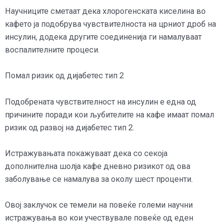
Научниците сметаат дека хлорогенската киселина во
кафето ја подобрува чувствителноста на црниот дроб на
инсулин, додека другите соединенија ги намалуваат
воспалителните процеси.
Помал ризик од дијабетес тип 2
Подобрената чувствителност на инсулин е една од
причините поради кои љубителите на кафе имаат помал
ризик од развој на дијабетес тип 2.
Истражувањата покажуваат дека со секоја
дополнителна шолја кафе дневно ризикот од ова
заболување се намалува за околу шест проценти.
Овој заклучок се темели на повеќе големи научни
истражувања во кои учествувале повеќе од еден