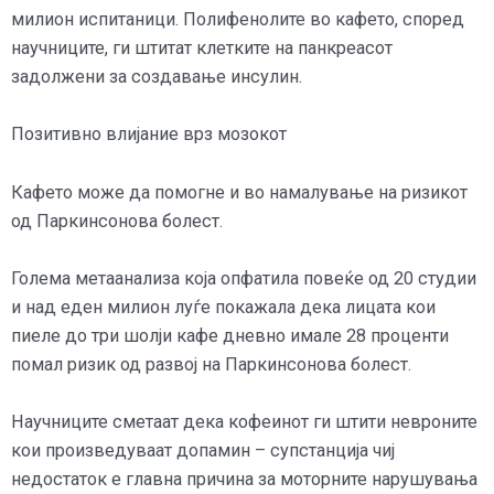
милион испитаници. Полифенолите во кафето, според
научниците, ги штитат клетките на панкреасот
задолжени за создавање инсулин.
Позитивно влијание врз мозокот
Кафето може да помогне и во намалување на ризикот
од Паркинсонова болест.
Голема метаанализа која опфатила повеќе од 20 студии
и над еден милион луѓе покажала дека лицата кои
пиеле до три шолји кафе дневно имале 28 проценти
помал ризик од развој на Паркинсонова болест.
Научниците сметаат дека кофеинот ги штити невроните
кои произведуваат допамин – супстанција чиј
недостаток е главна причина за моторните нарушувања