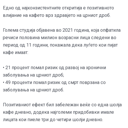
Едно од најконзистентните откритија е позитивното
влијание на кафето врз здравјето на црниот дроб.
Голема студија објавена во 2021 година, која опфатила
речиси половина милион возрасни лица следени во
период од 11 години, покажала дека луѓето кои пијат
кафе имаат:
• 21 процент помал ризик од развој на хронични
заболувања на црниот дроб;
• 49 проценти помал ризик од смрт поврзана со
заболувања на црниот дроб.
Позитивниот ефект бил забележан веќе со една шолја
кафе дневно, додека најголеми придобивки имале
лицата кои пиеле три до четири шолји дневно.