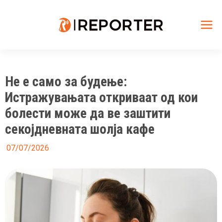
Skip
to
content
Mai
Me
Не е само за будење:
Истражувањата откриваат од кои
болести може да ве заштити
секојдневната шолја кафе
07/07/2026