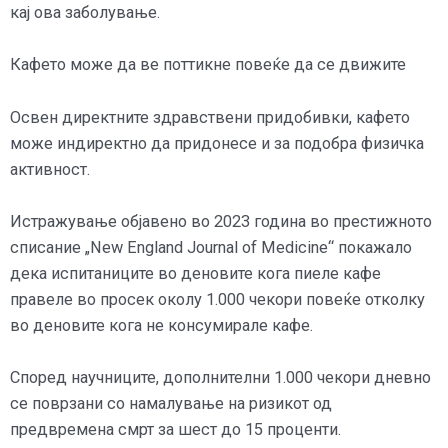
кај ова заболување.
Кафето може да ве поттикне повеќе да се движите
Освен директните здравствени придобивки, кафето
може индиректно да придонесе и за подобра физичка
активност.
Истражување објавено во 2023 година во престижното
списание „New England Journal of Medicine“ покажало
дека испитаниците во деновите кога пиеле кафе
правеле во просек околу 1.000 чекори повеќе отколку
во деновите кога не консумирале кафе.
Според научниците, дополнителни 1.000 чекори дневно
се поврзани со намалување на ризикот од
предвремена смрт за шест до 15 проценти.