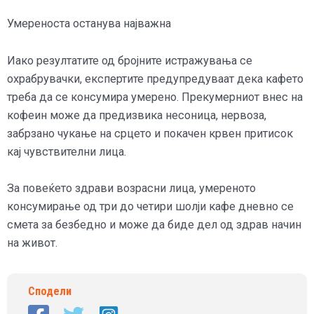
Умереноста останува најважна
Иако резултатите од бројните истражувања се
охрабрувачки, експертите предупредуваат дека кафето
треба да се консумира умерено. Прекумерниот внес на
кофеин може да предизвика несоница, нервоза,
забрзано чукање на срцето и покачен крвен притисок
кај чувствителни лица.
За повеќето здрави возрасни лица, умереното
консумирање од три до четири шолји кафе дневно се
смета за безбедно и може да биде дел од здрав начин
на живот.
Сподели