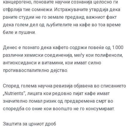
канцерогено, поновите научни сознанија целосно ги
отфрлија тие сомнежи. Истражувачите утврдија дека
раните студии не го земале предвид важниот факт
дека голем дел од љубителите на кафе во тоа време
биле и пушачи.
Денес е познато дека кафето содржи повеќе од 1.000
различни хемиски соединенија, меѓу кои полифеноли,
антиоксиданси и витамини, кои имаат силно
противвоспалително дејство.
Според голема научна ревизија објавена во списанието
„Nutrients“, лицата кои редовно пијат кафе имаат
значително помал ризик од предвремена смрт во
споредба со оние кои воопшто не го консумираат.
Заштита за црниот дроб