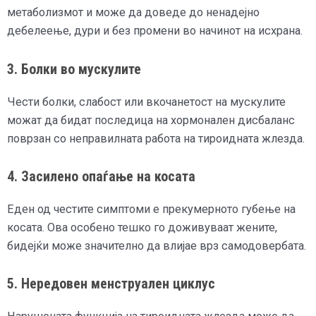
метаболизмот и може да доведе до ненадејно
дебелеење, дури и без промени во начинот на исхрана.
3. Болки во мускулите
Чести болки, слабост или вкочанетост на мускулите
можат да бидат последица на хормонален дисбаланс
поврзан со неправилната работа на тироидната жлезда.
4. Засилено опаѓање на косата
Еден од честите симптоми е прекумерното губење на
косата. Ова особено тешко го доживуваат жените,
бидејќи може значително да влијае врз самодовербата.
5. Нередовен менструален циклус