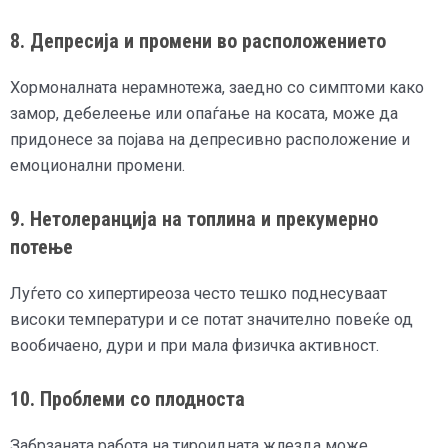
8. Депресија и промени во расположението
Хормоналната нерамнотежа, заедно со симптоми како
замор, дебелеење или опаѓање на косата, може да
придонесе за појава на депресивно расположение и
емоционални промени.
9. Нетолеранција на топлина и прекумерно
потење
Луѓето со хипертиреоза често тешко поднесуваат
високи температури и се потат значително повеќе од
вообичаено, дури и при мала физичка активност.
10. Проблеми со плодноста
Забрзаната работа на тироидната жлезда може