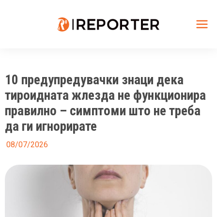
Skip
to
content
Mai
Me
10 предупредувачки знаци дека
тироидната жлезда не функционира
правилно – симптоми што не треба
да ги игнорирате
08/07/2026