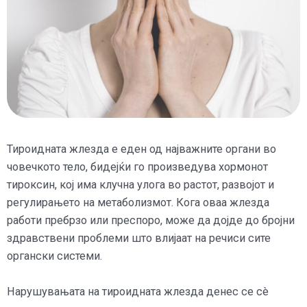
Тироидната жлезда е еден од најважните органи во
човечкото тело, бидејќи го произведува хормонот
тироксин, кој има клучна улога во растот, развојот и
регулирањето на метаболизмот. Кога оваа жлезда
работи пребрзо или преспоро, може да дојде до бројни
здравствени проблеми што влијаат на речиси сите
органски системи.
Нарушувањата на тироидната жлезда денес се сè