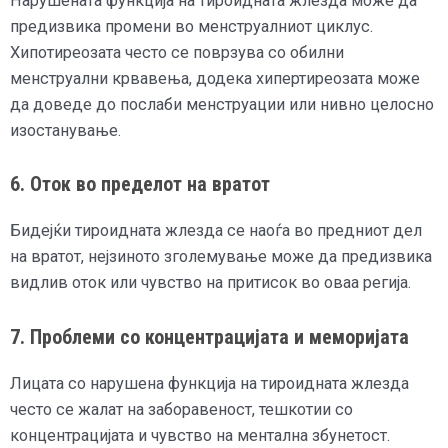
Нарушената функција на тироидната жлезда може да
предизвика промени во менструалниот циклус.
Хипотиреозата често се поврзува со обилни
менструални крвавења, додека хипертиреозата може
да доведе до послаби менструации или нивно целосно
изостанување.
6. Оток во пределот на вратот
Бидејќи тироидната жлезда се наоѓа во предниот дел
на вратот, нејзиното зголемување може да предизвика
видлив оток или чувство на притисок во оваа регија.
7. Проблеми со концентрацијата и меморијата
Лицата со нарушена функција на тироидната жлезда
често се жалат на заборавеност, тешкотии со
концентрацијата и чувство на ментална збунетост.