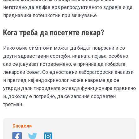
негативно да влијае врз репродуктивното здравје и да
предизвика потешкотии при зачнување.
Кога треба да посетите лекар?
Иако овие симптоми можат да бидат поврзани и со
други здравствени состојби, нивната појава, особено
ако се јавуваат истовремено, е причина да побарате
лекарски совет. Со едноставни лабораториски анализи
и преглед кај ендокринолог може навреме да се
утврди дали тироидната жлезда функционира правилно
и, доколку е потребно, да се започне соодветен
третман.
Сподели