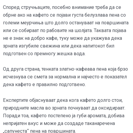
Според стручњаците, посебно внимание треба да се
обрне ако на кафето се појави густа белузлава пена со
големи меурчиња што долго остануваат на површината
или се собираат по рабовите на шолјата. Таквата појава
не е знак на добро кафе, туку може да укажува дека
зрната изгубиле свежина или дека напитокот бил
подготвен со премногу жешка вода.
Од друга страна, тенката златно-кафеава пена која брзо
исчезнува се смета за нормална и најчесто е показател
дека кафето е правилно подготвено.
Експертите објаснуваат дека кога кафето долго стои,
природните масла во зрната почнуваат да оксидираат.
Поради тоа, кафето постепено ја губи аромата, добива
непријатен вкус и може да создаде таканаречена
„сапунеста“ пена на површината.