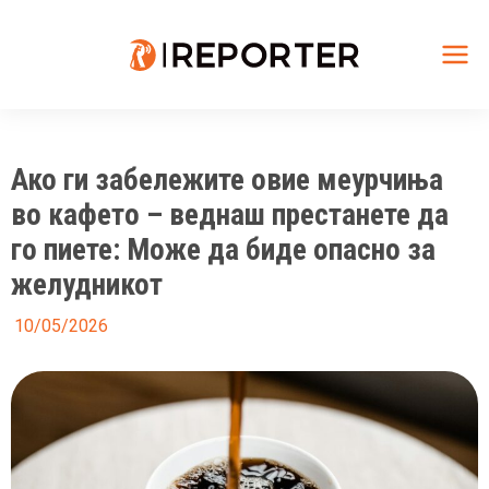
Skip
to
content
Mai
Me
Ако ги забележите овие меурчиња
во кафето – веднаш престанете да
го пиете: Може да биде опасно за
желудникот
10/05/2026