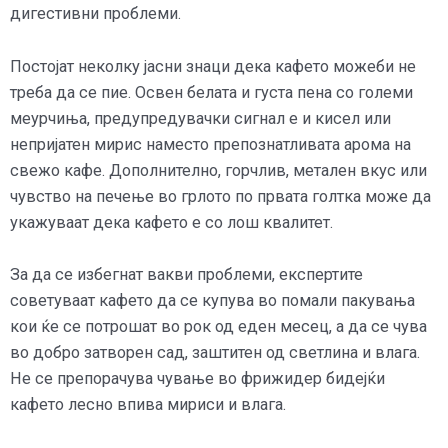
дигестивни проблеми.
Постојат неколку јасни знаци дека кафето можеби не
треба да се пие. Освен белата и густа пена со големи
меурчиња, предупредувачки сигнал е и кисел или
непријатен мирис наместо препознатливата арома на
свежо кафе. Дополнително, горчлив, метален вкус или
чувство на печење во грлото по првата голтка може да
укажуваат дека кафето е со лош квалитет.
За да се избегнат вакви проблеми, експертите
советуваат кафето да се купува во помали пакувања
кои ќе се потрошат во рок од еден месец, а да се чува
во добро затворен сад, заштитен од светлина и влага.
Не се препорачува чување во фрижидер бидејќи
кафето лесно впива мириси и влага.