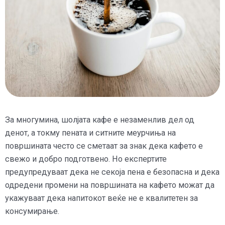
За многумина, шолјата кафе е незаменлив дел од
денот, а токму пената и ситните меурчиња на
површината често се сметаат за знак дека кафето е
свежо и добро подготвено. Но експертите
предупредуваат дека не секоја пена е безопасна и дека
одредени промени на површината на кафето можат да
укажуваат дека напитокот веќе не е квалитетен за
консумирање.