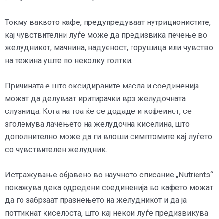
Токму ваквото кафе, предупредуваат нутриционистите,
кај чувствителни луѓе може да предизвика печење во
желудникот, мачнина, надуеност, горушица или чувство
на тежина уште по неколку голтки.
Причината е што оксидираните масла и соединенија
можат да делуваат иритирачки врз желудочната
слузница. Кога на тоа ќе се додаде и кофеинот, се
зголемува лачењето на желудочна киселина, што
дополнително може да ги влоши симптомите кај луѓето
со чувствителен желудник.
Истражување објавено во научното списание „Nutrients“
покажува дека одредени соединенија во кафето можат
да го забрзаат празнењето на желудникот и да ја
поттикнат киселоста, што кај некои луѓе предизвикува