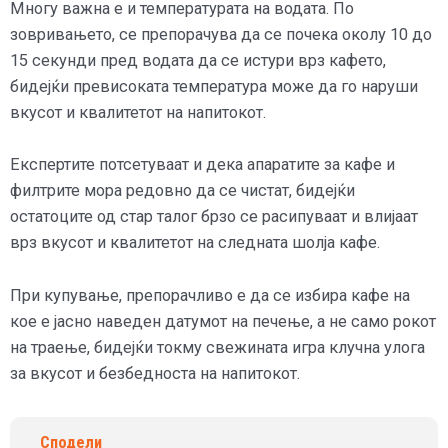
Многу важна е и температурата на водата. По
зовривањето, се препорачува да се почека околу 10 до
15 секунди пред водата да се истури врз кафето,
бидејќи превисоката температура може да го наруши
вкусот и квалитетот на напитокот.
Експертите потсетуваат и дека апаратите за кафе и
филтрите мора редовно да се чистат, бидејќи
остатоците од стар талог брзо се расипуваат и влијаат
врз вкусот и квалитетот на следната шолја кафе.
При купување, препорачливо е да се избира кафе на
кое е јасно наведен датумот на печење, а не само рокот
на траење, бидејќи токму свежината игра клучна улога
за вкусот и безбедноста на напитокот.
Сподели