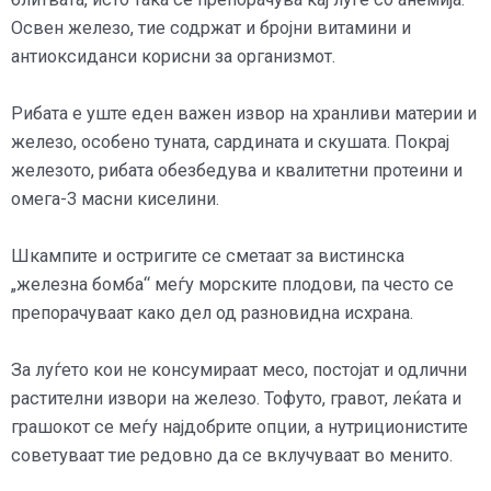
Освен железо, тие содржат и бројни витамини и
антиоксиданси корисни за организмот.
Рибата е уште еден важен извор на хранливи материи и
железо, особено туната, сардината и скушата. Покрај
железото, рибата обезбедува и квалитетни протеини и
омега-3 масни киселини.
Шкампите и остригите се сметаат за вистинска
„железна бомба“ меѓу морските плодови, па често се
препорачуваат како дел од разновидна исхрана.
За луѓето кои не консумираат месо, постојат и одлични
растителни извори на железо. Тофуто, гравот, леќата и
грашокот се меѓу најдобрите опции, а нутриционистите
советуваат тие редовно да се вклучуваат во менито.