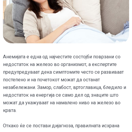
Анемијата е една од најчестите состојби поврзани со
недостаток на железо во организмот, а експертите
предупредуваат дека симптомите често се развиваат
постепено и на почетокот можат да останат
незабележани. Замор, слабост, вртоглавица, бледило и
недостаток на енергија се само дел од знаците што
можат да укажуваат на намалено ниво на железо во
крвта.
Откако ќе се постави дијагноза, правилната исхрана