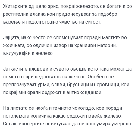
Житарките од цело зрно, покрај железото, се богати и со
растителни влакна кои придонесуваат за подобро
варење и подолготрајно чувство на ситост.
Јајцата, иако често се споменуваат поради мастите во
жолчката, се одличен извор на хранливи материи,
вклучувајќи и железо.
Јаткастите плодови и сувото овошје исто така можат да
помогнат при недостаток на железо. Особено се
препорачуваат урми, сливи, брусници и боровници, кои
покрај минерали содржат и антиоксиданси.
На листата се наоѓа и темното чоколадо, кое поради
поголемата количина какао содржи повеќе железо.
Сепак, експертите советуваат да се консумира умерено.