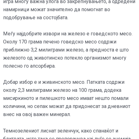
игра многу важна улога во закрепнувањето, а одредени
намирници можат значително да помогнат во
подобрување на состојбата.
Меѓу најдобрите извори на железо е говедското месо.
Околу 170 грама печено говедско месо содржи
приближно 3,2 милиграми железо, а предноста е што
железото од животинско потекло организмот многу
полесно го апсорбира.
Добар избор е и живинското месо. Патката содржи
околу 2,3 милиграми железо на 100 грама, додека
мисиркиното и пилешкото месо имаат нешто помали
количини, но сепак можат да придонесат за дневниот
внес на овој важен минерал.
Темнозелениот лиснат зеленчук, како спанаќот и
блитвата, исто така се препорачува кај луѓе со анемија.