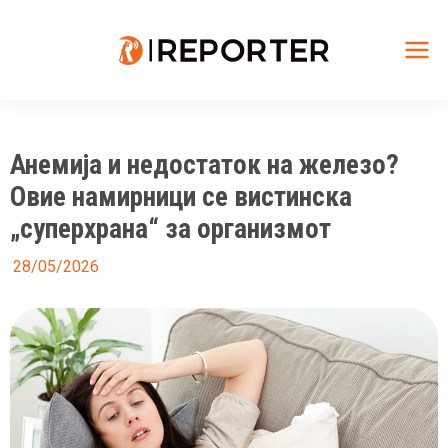
Skip
to
content
Mai
Me
Анемија и недостаток на железо?
Овие намирници се вистинска
„суперхрана“ за организмот
28/05/2026