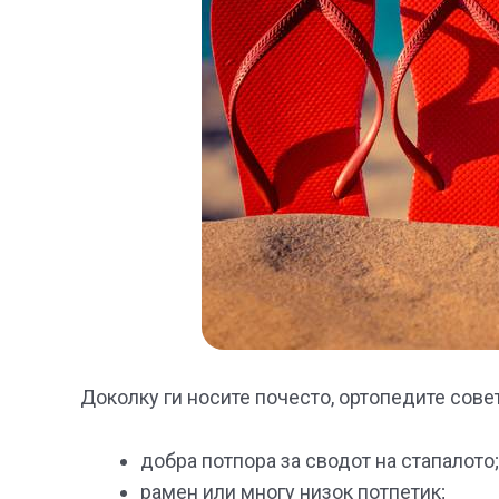
Доколку ги носите почесто, ортопедите сове
добра потпора за сводот на стапалото;
рамен или многу низок потпетик;