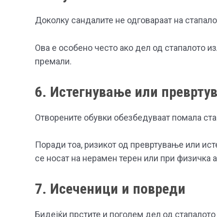
Доколку сандалите не одговараат на стапало
Ова е особено често ако дел од стапалото и
премали.
6. Истегнување или преврту
Отворените обувки обезбедуваат помала ста
Поради тоа, ризикот од превртување или ист
се носат на нерамен терен или при физичка 
7. Исеченици и повреди
Бидејќи прстите и поголем дел од стапалото