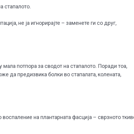
а стапалото.
ција, не ја игнорирајте – заменете ги со друг,
 мала потпора за сводот на стапалото. Поради тоа,
же да предизвика болки во стапалата, колената,
 воспаление на плантарната фасција – сврзното ткив