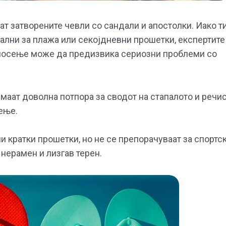
ат затворените чевли со сандали и апостолки. Иако т
ални за плажа или секојдневни прошетки, експертите
носење може да предизвика сериозни проблеми со
маат доволна потпора за сводот на стапалото и речи
ење.
и кратки прошетки, но не се препорачуваат за спортс
нерамен и лизгав терен.