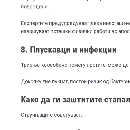
повредени.
Експертите предупредуваат дека никогаш не 
извршуваат потешки физички работи во апос
8. Плускавци и инфекции
Триењето, особено помеѓу прстите, може да
Доколку тие пукнат, постои ризик од бактери
Како да ги заштитите стапа
Стручњаците советуваат: