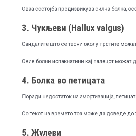
Оваа состојба предизвикува силна болка, ос
3. Чукљеви (Hallux valgus)
Сандалите што се тесни околу прстите можат
Овие болни испакнатини кај палецот можат д
4. Болка во петицата
Поради недостаток на амортизација, петицат
Со текот на времето тоа може да доведе до х
5. Жулеви