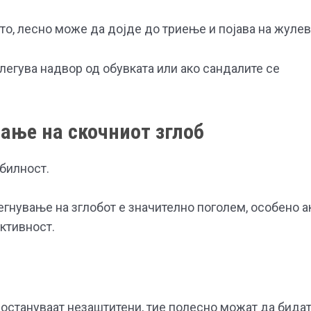
то, лесно може да дојде до триење и појава на жулев
злегува надвор од обувката или ако сандалите се
вање на скочниот зглоб
билност.
егнување на зглобот е значително поголем, особено а
активност.
 остануваат незаштитени, тие полесно можат да бида