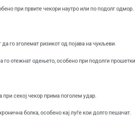
обено при првите чекори наутро или по подолг одмор.
 да го зголемат ризикот од појава на чукљеви.
а го отежнат одењето, особено при подолги прошетки
а при секој чекор прима поголем удар.
ронична болка, особено кај луѓе кои долго пешачат.