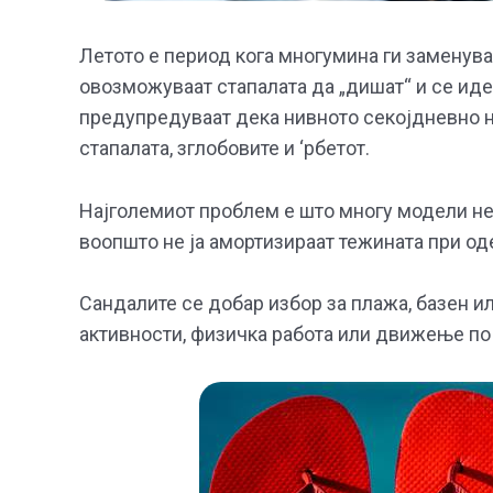
Летото е период кога многумина ги заменува
овозможуваат стапалата да „дишат“ и се иде
предупредуваат дека нивното секојдневно 
стапалата, зглобовите и ‘рбетот.
Најголемиот проблем е што многу модели не
воопшто не ја амортизираат тежината при од
Сандалите се добар избор за плажа, базен ил
активности, физичка работа или движење по 