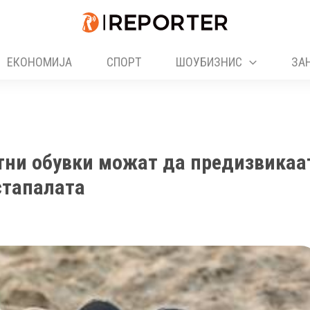
ЕКОНОМИЈА
СПОРТ
ШОУБИЗНИС
ЗА
етни обувки можат да предизвикаа
стапалата