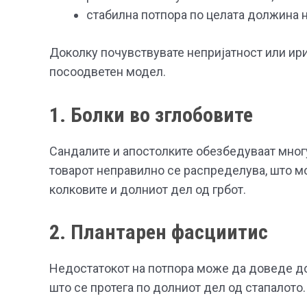
стабилна потпора по целата должина н
Доколку почувствувате непријатност или ирита
посоодветен модел.
1. Болки во зглобовите
Сандалите и апостолките обезбедуваат многу
товарот неправилно се распределува, што мо
колковите и долниот дел од грбот.
2. Плантарен фасциитис
Недостатокот на потпора може да доведе до
што се протега по долниот дел од стапалото.