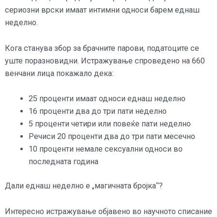
сериозни врски имаат интимни односи барем еднаш
неделно.
Кога станува збор за брачните парови, податоците се
уште поразновидни. Истражување спроведено на 660
венчани лица покажало дека:
25 проценти имаат односи еднаш неделно
16 проценти два до три пати неделно
5 проценти четири или повеќе пати неделно
Речиси 20 проценти два до три пати месечно
10 проценти немале сексуални односи во
последната година
Дали еднаш неделно е „магичната бројка“?
Интересно истражување објавено во научното списание