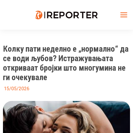
Skip
to
content
Mai
Me
Колку пати неделно е „нормално“ да
се води љубов? Истражувањата
откриваат бројки што многумина не
ги очекувале
15/05/2026