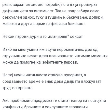
разговараат за своите потреби, но и да ја прошират
дефиницијата за интимност. Таа не подразбира само
сексуален однос, туку и гушкање, бакнување, допири,
масажа и други форми на физичка блискост.
Некои парови дури и го „планираат“ сексот
Иако на многумина им звучи неромантично, дел од
стручњаците велат дека планирањето интимни моменти
може да помогне кај зафатените парови.
На тој начин интимноста станува приоритет, а
создавањето време е знак дека двајцата вложуваат
труд во врската.
Ако проблемите продолжат и станат извор на постојани
конфликти, брачните и сексуалните терапевти