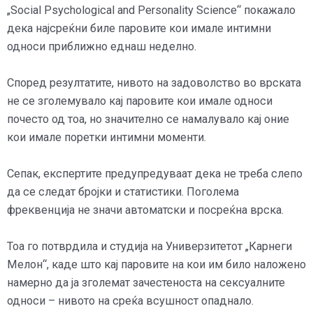
„Social Psychological and Personality Science“ покажало
дека најсреќни биле паровите кои имале интимни
односи приближно еднаш неделно.
Според резултатите, нивото на задоволство во врската
не се зголемувало кај паровите кои имале односи
почесто од тоа, но значително се намалувало кај оние
кои имале поретки интимни моменти.
Сепак, експертите предупредуваат дека не треба слепо
да се следат бројки и статистики. Поголема
фреквенција не значи автоматски и посреќна врска.
Тоа го потврдила и студија на Универзитетот „Карнеги
Мелон“, каде што кај паровите на кои им било наложено
намерно да ја зголемат зачестеноста на сексуалните
односи – нивото на среќа всушност опаднало.