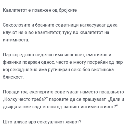
Квалитетот е поважен од бројките
Сексолозите и брачните советници нагласуваат дека
клучот не е во квантитетот, туку во квалитетот на
интимноста.
Пар кој еднаш неделно има исполнет, емотивно и
физички поврзан однос, често е многу посреќен од пар
кој секојдневно има рутиниран секс без вистинска
блискост.
Поради тоа, експертите советуваат наместо прашањето
„Колку често треба?“ паровите да се прашуваат: „Дали и
двајцата сме задоволни од нашиот интимен живот?“
Што влијае врз сексуалниот живот?