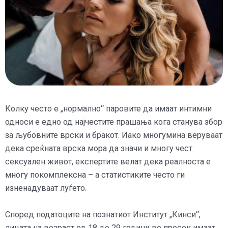
Колку често е „нормално“ паровите да имаат интимни
односи е едно од најчестите прашања кога станува збор
за љубовните врски и бракот. Иако многумина веруваат
дека среќната врска мора да значи и многу чест
сексуален живот, експертите велат дека реалноста е
многу покомплексна – а статистиките често ги
изненадуваат луѓето.
Според податоците на познатиот Институт „Кинси“,
лицата на возраст од 18 до 29 години во просек имаат