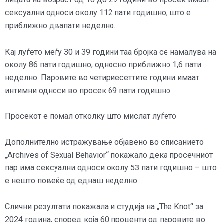
сексуални односи околу 112 пати годишно, што е
приближно двапати неделно.
Кај луѓето меѓу 30 и 39 години таа бројка се намалува на
околу 86 пати годишно, односно приближно 1,6 пати
неделно. Паровите во четириесеттите години имаат
интимни односи во просек 69 пати годишно.
Просекот е помал отколку што мислат луѓето
Дополнително истражување објавено во списанието
„Archives of Sexual Behavior“ покажало дека просечниот
пар има сексуални односи околу 53 пати годишно – што
е нешто повеќе од еднаш неделно.
Слични резултати покажала и студија на „The Knot“ за
2024 година, според која 60 проценти од паровите во