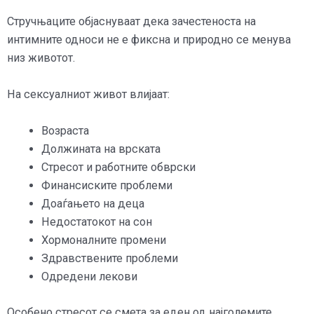
Стручњаците објаснуваат дека зачестеноста на
интимните односи не е фиксна и природно се менува
низ животот.
На сексуалниот живот влијаат:
Возраста
Должината на врската
Стресот и работните обврски
Финансиските проблеми
Доаѓањето на деца
Недостатокот на сон
Хормоналните промени
Здравствените проблеми
Одредени лекови
Особено стресот се смета за еден од најголемите