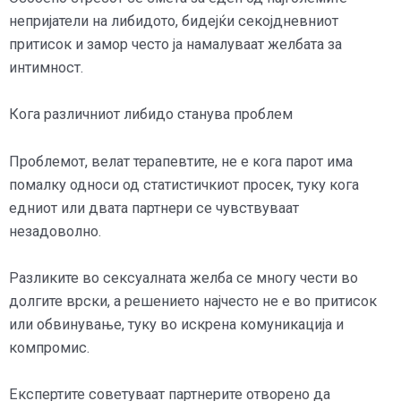
непријатели на либидото, бидејќи секојдневниот
притисок и замор често ја намалуваат желбата за
интимност.
Кога различниот либидо станува проблем
Проблемот, велат терапевтите, не е кога парот има
помалку односи од статистичкиот просек, туку кога
едниот или двата партнери се чувствуваат
незадоволно.
Разликите во сексуалната желба се многу чести во
долгите врски, а решението најчесто не е во притисок
или обвинување, туку во искрена комуникација и
компромис.
Експертите советуваат партнерите отворено да