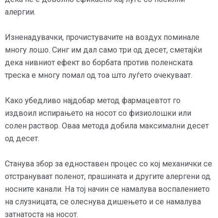
алергии.
Изненадувачки, прочистувачите на воздух поминале
многу лошо. Синг им дал само три од десет, сметајќи
дека нивниот ефект во борбата против поленската
треска е многу помал од тоа што луѓето очекуваат.
Како убедливо најдобар метод фармацевтот го
издвоил испирањето на носот со физиолошки или
солен раствор. Оваа метода добила максимални десет
од десет.
Станува збор за едноставен процес со кој механички се
отстрануваат поленот, прашината и другите алергени од
носните канали. На тој начин се намалува воспалението
на слузницата, се олеснува дишењето и се намалува
затнатоста на носот.