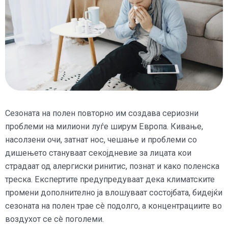
Сезоната на полен повторно им создава сериозни
проблеми на милиони луѓе ширум Европа. Кивање,
насолзени очи, затнат нос, чешање и проблеми со
дишењето стануваат секојдневие за лицата кои
страдаат од алергиски ринитис, познат и како поленска
треска. Експертите предупредуваат дека климатските
промени дополнително ја влошуваат состојбата, бидејќи
сезоната на полен трае сè подолго, а концентрациите во
воздухот се сè поголеми.