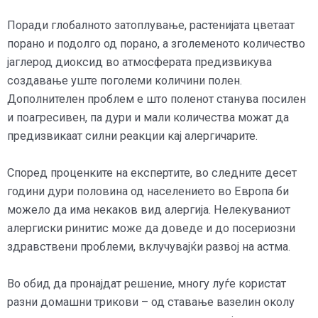
Поради глобалното затоплување, растенијата цветаат
порано и подолго од порано, а зголеменото количество
јаглерод диоксид во атмосферата предизвикува
создавање уште поголеми количини полен.
Дополнителен проблем е што поленот станува посилен
и поагресивен, па дури и мали количества можат да
предизвикаат силни реакции кај алергичарите.
Според проценките на експертите, во следните десет
години дури половина од населението во Европа би
можело да има некаков вид алергија. Нелекуваниот
алергиски ринитис може да доведе и до посериозни
здравствени проблеми, вклучувајќи развој на астма.
Во обид да пронајдат решение, многу луѓе користат
разни домашни трикови – од ставање вазелин околу