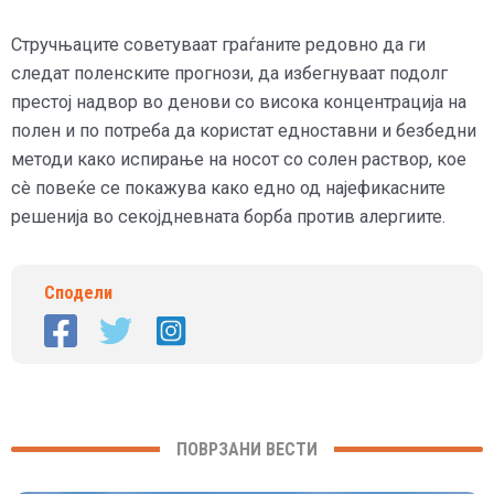
Стручњаците советуваат граѓаните редовно да ги
следат поленските прогнози, да избегнуваат подолг
престој надвор во денови со висока концентрација на
полен и по потреба да користат едноставни и безбедни
методи како испирање на носот со солен раствор, кое
сè повеќе се покажува како едно од најефикасните
решенија во секојдневната борба против алергиите.
Сподели
ПОВРЗАНИ ВЕСТИ