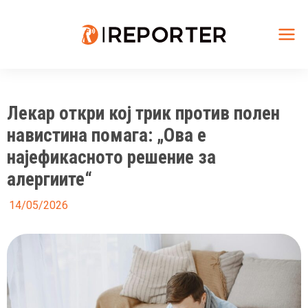
Skip
to
content
Mai
Me
Лекар откри кој трик против полен
навистина помага: „Ова е
најефикасното решение за
алергиите“
14/05/2026