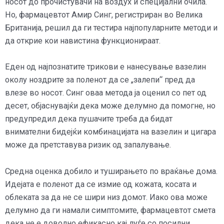
носот до прочистувачи на воздух и специјални очила.
Но, фармацевтот Амир Синг, регистриран во Велика
Британија, решил да ги тестира најпопуларните методи и
да открие кои навистина функционираат.
Еден од најпознатите трикови е нанесување вазелин
околу ноздрите за поленот да се „залепи“ пред да
влезе во носот. Синг оваа метода ја оценил со пет од
десет, објаснувајќи дека може делумно да помогне, но
предупредил дека пушачите треба да бидат
внимателни бидејќи комбинацијата на вазелин и цигара
може да претставува ризик од запалување.
Средна оценка добило и туширањето по враќање дома.
Идејата е поленот да се измие од кожата, косата и
облеката за да не се шири низ домот. Иако ова може
делумно да ги намали симптомите, фармацевтот смета
дека не е доволно ефикасно кај луѓе со посилни