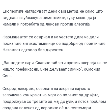
Експертите нагласуваат дека овој метод не само што
веднаш ги ублажува симптомите, туку може да ја
намали и потребата од лекови против алергија.
Фармацевтот се осврнал и на честата дилема дали
поскапите антихистаминици се подобри од поевтините.
Неговиот одговор бил директен.
„Заштедете пари. Скапите таблети против алергија не се
ништо поефикасни. Сите делуваат слично“, објаснил
Синг.
Според лекарите, сезоната на алергии најчесто
започнува кон крајот на март со поленот од дрвјата,
продолжува со тревите од мај до јули, а потоа проблем
создава поленот од коровите сè до септември.