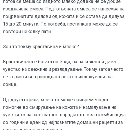
потоа се меша со ладното млеко додека не се добие
изедначена смеса. Подготвената смеса се нанесува на
поцрвенетите делови од кожата и се остава да делува
15 до 20 минути. По потреба, постапката може да се
повтори неколку пати.
Зошто токму краставица и млеко?
Краставицата е богата со вода, па на кожата ѝ дава
чувство на свежина и разладување. Токму затоа често
се користи во природната нега по изложување на
сонце.
Од друга страна, млекото може привремено да
помогне во смирување на кожата и намалување на
чувството на затегнатост, поради што оваа комбинација
со години е еден од најпознатите домашни рецепти за
нега на кожата по сончање.