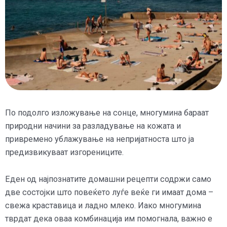
По подолго изложување на сонце, многумина бараат
природни начини за разладување на кожата и
привремено ублажување на непријатноста што ја
предизвикуваат изгорениците.
Еден од најпознатите домашни рецепти содржи само
две состојки што повеќето луѓе веќе ги имаат дома –
свежа краставица и ладно млеко. Иако многумина
тврдат дека оваа комбинација им помогнала, важно е