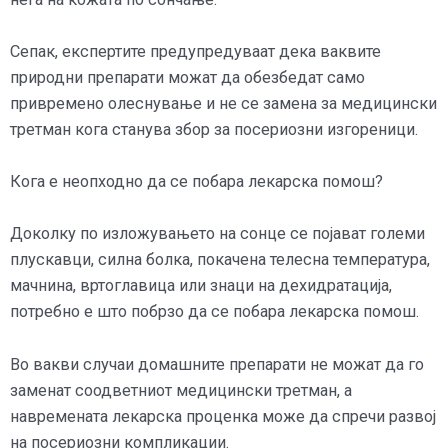
Сепак, експертите предупредуваат дека ваквите
природни препарати можат да обезбедат само
привремено олеснување и не се замена за медицински
третман кога станува збор за посериозни изгореници.
Кога е неопходно да се побара лекарска помош?
Доколку по изложувањето на сонце се појават големи
плускавци, силна болка, покачена телесна температура,
мачнина, вртоглавица или знаци на дехидратација,
потребно е што побрзо да се побара лекарска помош.
Во вакви случаи домашните препарати не можат да го
заменат соодветниот медицински третман, а
навремената лекарска проценка може да спречи развој
на посериозни компликации.