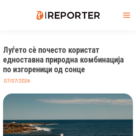
Skip
to
content
Mai
Me
Луѓето сè почесто користат
едноставна природна комбинација
по изгореници од сонце
07/07/2026