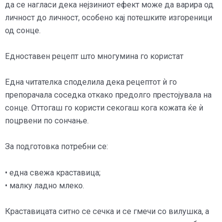
да се нагласи дека нејзиниот ефект може да варира од
личност до личност, особено кај потешките изгореници
од сонце.
Едноставен рецепт што многумина го користат
Една читателка споделила дека рецептот ѝ го
препорачала соседка откако предолго престојувала на
сонце. Оттогаш го користи секогаш кога кожата ќе ѝ
поцрвени по сончање.
За подготовка потребни се:
• една свежа краставица;
• малку ладно млеко.
Краставицата ситно се сечка и се гмечи со вилушка, а