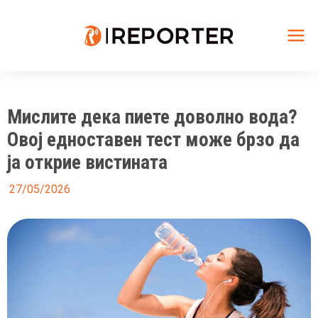
Skip
to
content
Mai
Me
Мислите дека пиете доволно вода?
Овој едноставен тест може брзо да
ја открие вистината
27/05/2026