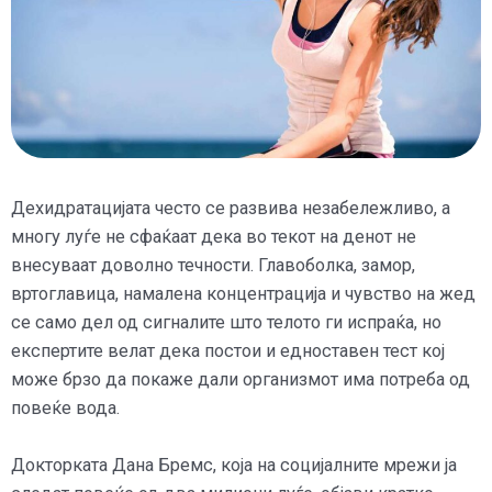
Дехидратацијата често се развива незабележливо, а
многу луѓе не сфаќаат дека во текот на денот не
внесуваат доволно течности. Главоболка, замор,
вртоглавица, намалена концентрација и чувство на жед
се само дел од сигналите што телото ги испраќа, но
експертите велат дека постои и едноставен тест кој
може брзо да покаже дали организмот има потреба од
повеќе вода.
Докторката Дана Бремс, која на социјалните мрежи ја