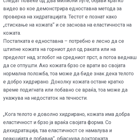
следат повеќе од два милиони луѓе, објави кратко
видео во кое демонстрира едноставна метода за
проверка на хидратацијата. Тестот е познат како
„стискање на кожата“ и се заснова на еластичноста на
кожата.
Постапката е едноставна – потребно е лесно да се
штипне кожата на горниот дел од раката или на
пределот над зглобот на средниот прст, а потоа веднаш
да се отпушти. Ако кожата брзо се врати во својата
нормална положба, тоа може да биде знак дека телото
е добро хидрирано. Доколку кожата остане кратко
време подигната или побавно се враќа, тоа може да
укажува на недостаток на течности.
„Кога телото е доволно хидрирано, кожата има добра
еластичност и брзо ја враќа својата форма. Со
дехидратација, таа еластичност се намалува и
реакцијата е побавна“, објаснува докторката.