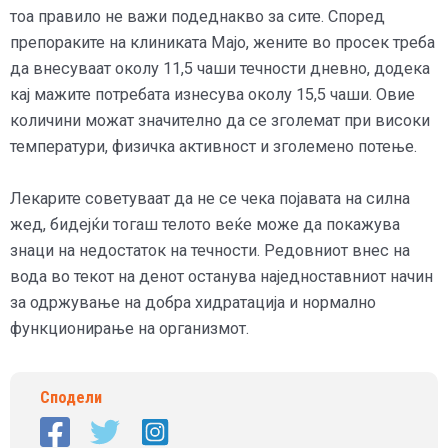
тоа правило не важи подеднакво за сите. Според
препораките на клиниката Мајо, жените во просек треба
да внесуваат околу 11,5 чаши течности дневно, додека
кај мажите потребата изнесува околу 15,5 чаши. Овие
количини можат значително да се зголемат при високи
температури, физичка активност и зголемено потење.
Лекарите советуваат да не се чека појавата на силна
жед, бидејќи тогаш телото веќе може да покажува
знаци на недостаток на течности. Редовниот внес на
вода во текот на денот останува наједноставниот начин
за одржување на добра хидратација и нормално
функционирање на организмот.
Сподели