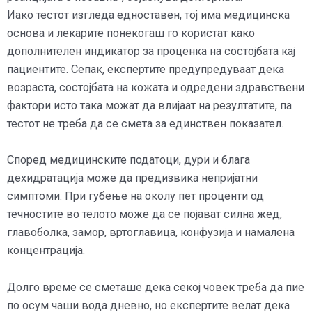
Иако тестот изгледа едноставен, тој има медицинска
основа и лекарите понекогаш го користат како
дополнителен индикатор за проценка на состојбата кај
пациентите. Сепак, експертите предупредуваат дека
возраста, состојбата на кожата и одредени здравствени
фактори исто така можат да влијаат на резултатите, па
тестот не треба да се смета за единствен показател.
Според медицинските податоци, дури и блага
дехидратација може да предизвика непријатни
симптоми. При губење на околу пет проценти од
течностите во телото може да се појават силна жед,
главоболка, замор, вртоглавица, конфузија и намалена
концентрација.
Долго време се сметаше дека секој човек треба да пие
по осум чаши вода дневно, но експертите велат дека