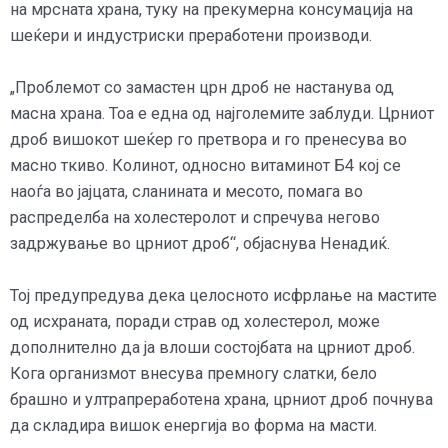
на мрсната храна, туку на прекумерна консумација на
шеќери и индустриски преработени производи.
„Проблемот со замастен црн дроб не настанува од
масна храна. Тоа е една од најголемите заблуди. Црниот
дроб вишокот шеќер го претвора и го пренесува во
масно ткиво. Колинот, односно витаминот Б4 кој се
наоѓа во јајцата, сланината и месото, помага во
распределба на холестеролот и спречува негово
задржување во црниот дроб“, објаснува Ненадиќ.
Тој предупредува дека целосното исфрлање на мастите
од исхраната, поради страв од холестерол, може
дополнително да ја влоши состојбата на црниот дроб.
Кога организмот внесува премногу слатки, бело
брашно и ултрапреработена храна, црниот дроб почнува
да складира вишок енергија во форма на масти.