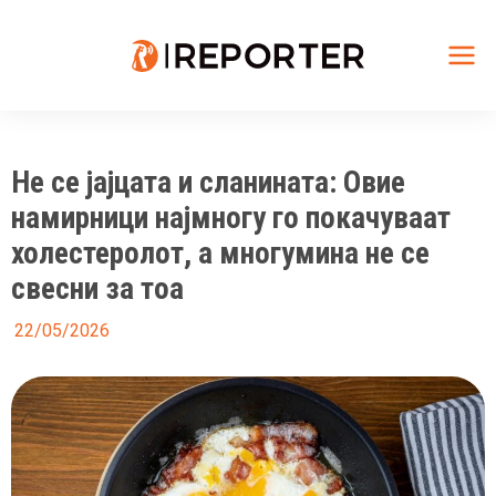
Skip
to
content
Mai
Me
Не се јајцата и сланината: Овие
намирници најмногу го покачуваат
холестеролот, а многумина не се
свесни за тоа
22/05/2026