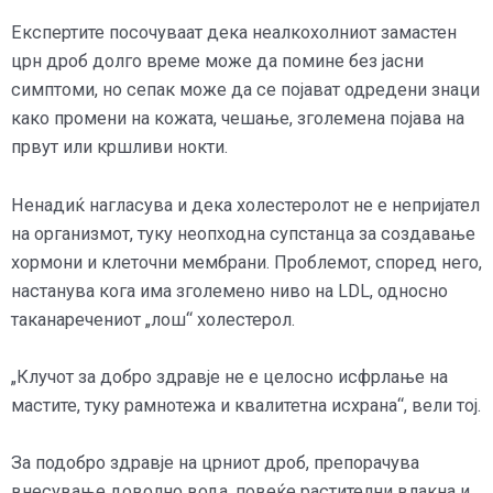
Експертите посочуваат дека неалкохолниот замастен
црн дроб долго време може да помине без јасни
симптоми, но сепак може да се појават одредени знаци
како промени на кожата, чешање, зголемена појава на
првут или кршливи нокти.
Ненадиќ нагласува и дека холестеролот не е непријател
на организмот, туку неопходна супстанца за создавање
хормони и клеточни мембрани. Проблемот, според него,
настанува кога има зголемено ниво на LDL, односно
таканаречениот „лош“ холестерол.
„Клучот за добро здравје не е целосно исфрлање на
мастите, туку рамнотежа и квалитетна исхрана“, вели тој.
За подобро здравје на црниот дроб, препорачува
внесување доволно вода, повеќе растителни влакна и