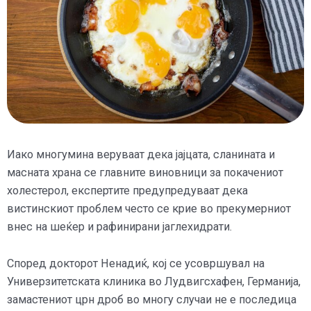
Иако многумина веруваат дека јајцата, сланината и
масната храна се главните виновници за покачениот
холестерол, експертите предупредуваат дека
вистинскиот проблем често се крие во прекумерниот
внес на шеќер и рафинирани јаглехидрати.
Според докторот Ненадиќ, кој се усовршувал на
Универзитетската клиника во Лудвигсхафен, Германија,
замастениот црн дроб во многу случаи не е последица