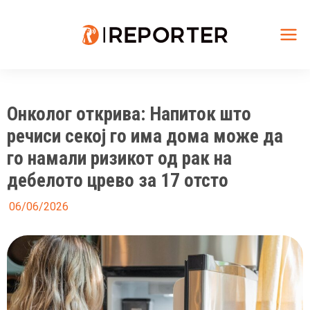
Skip
to
content
Mai
Me
Онколог открива: Напиток што
речиси секој го има дома може да
го намали ризикот од рак на
дебелото црево за 17 отсто
06/06/2026