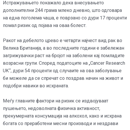
Истражувањето покажало дека внесувањето
дополнителни 244 грама млеко дневно, што одговара
на една поголема чаша, е поврзано со дури 17 проценти
помал ризик од појава на оваа болест.
Ракот на дебелото црево е четврти најчест вид рак во
Велика Британија, а во последните години е забележан
загрижувачки раст на бројот на заболени кај помладите
возрасни групи. Според податоците на „Cancer Research
UK“, дури 54 проценти од случаите на ова заболување
би можеле да се спречат со поздрав начин на живот и
подобри навики во исхраната.
Меѓу главните фактори на ризик се издвојуваат
пушењето, недоволната физичка активност,
прекумерната консумација на алкохол, како и исхрана
богата со преработени месни производи и нездрави