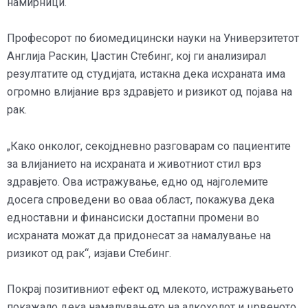
намирници.
Професорот по биомедицински науки на Универзитетот
Англија Раскин, Џастин Стебинг, кој ги анализирал
резултатите од студијата, истакна дека исхраната има
огромно влијание врз здравјето и ризикот од појава на
рак.
„Како онколог, секојдневно разговарам со пациентите
за влијанието на исхраната и животниот стил врз
здравјето. Ова истражување, едно од најголемите
досега спроведени во оваа област, покажува дека
едноставни и финансиски достапни промени во
исхраната можат да придонесат за намалување на
ризикот од рак“, изјави Стебинг.
Покрај позитивниот ефект од млекото, истражувањето
покажало дека намалувањето на алкохолот и црвеното