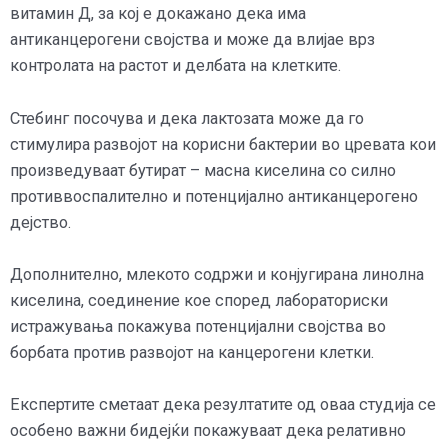
витамин Д, за кој е докажано дека има
антиканцерогени својства и може да влијае врз
контролата на растот и делбата на клетките.
Стебинг посочува и дека лактозата може да го
стимулира развојот на корисни бактерии во цревата кои
произведуваат бутират – масна киселина со силно
противвоспалително и потенцијално антиканцерогено
дејство.
Дополнително, млекото содржи и конјугирана линолна
киселина, соединение кое според лабораториски
истражувања покажува потенцијални својства во
борбата против развојот на канцерогени клетки.
Експертите сметаат дека резултатите од оваа студија се
особено важни бидејќи покажуваат дека релативно