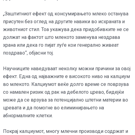
„Заштитниот ефект од консумирањето млеко останува
присутен без оглед на другите навики во исхраната и
животниот стил. Тоа укажува дека придобивките не се
должат на фактот што млекото заменува нездрава
храна или дека го пијат луѓе кои генерално живеат
поздраво“, објасни тој.
Научниците наведуваат неколку можни причини за овој
ефект. Една од најважните е високото ниво на калциум
во млекото. Калциумот веќе долго време се поврзува
со намален ризик од рак на дебелото црево, бидејќи
може да се врзува за потенцијално штетни материи во
цревата и да помогне во елиминирањето на
абнормалните клетки.
Покрај калциумот, многу млечни производи содржат и