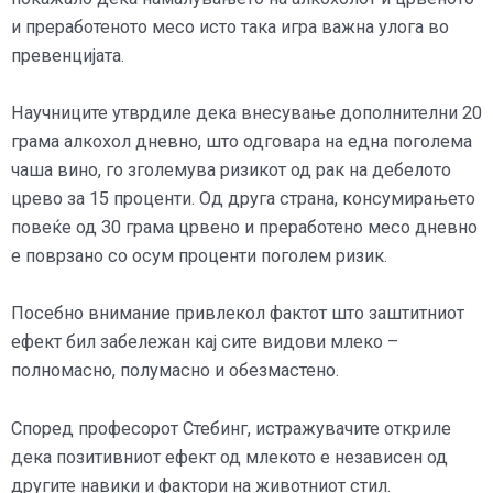
и преработеното месо исто така игра важна улога во
превенцијата.
Научниците утврдиле дека внесување дополнителни 20
грама алкохол дневно, што одговара на една поголема
чаша вино, го зголемува ризикот од рак на дебелото
црево за 15 проценти. Од друга страна, консумирањето
повеќе од 30 грама црвено и преработено месо дневно
е поврзано со осум проценти поголем ризик.
Посебно внимание привлекол фактот што заштитниот
ефект бил забележан кај сите видови млеко –
полномасно, полумасно и обезмастено.
Според професорот Стебинг, истражувачите откриле
дека позитивниот ефект од млекото е независен од
другите навики и фактори на животниот стил.