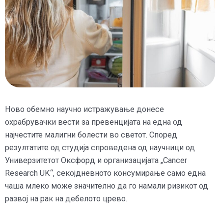
Ново обемно научно истражување донесе
охрабрувачки вести за превенцијата на една од
најчестите малигни болести во светот. Според
резултатите од студија спроведена од научници од
Универзитетот Оксфорд и организацијата „Cancer
Research UK“, секојдневното консумирање само една
чаша млеко може значително да го намали ризикот од
развој на рак на дебелото црево.