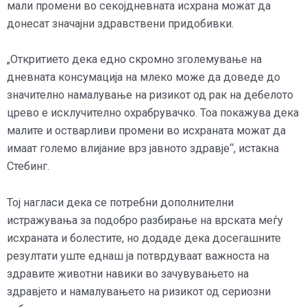
мали промени во секојдневната исхрана можат да
донесат значајни здравствени придобивки.
„Откритието дека едно скромно зголемување на
дневната консумација на млеко може да доведе до
значително намалување на ризикот од рак на дебелото
црево е исклучително охрабрувачко. Тоа покажува дека
малите и остварливи промени во исхраната можат да
имаат големо влијание врз јавното здравје“, истакна
Стебинг.
Тој нагласи дека се потребни дополнителни
истражувања за подобро разбирање на врската меѓу
исхраната и болестите, но додаде дека досегашните
резултати уште еднаш ја потврдуваат важноста на
здравите животни навики во зачувувањето на
здравјето и намалувањето на ризикот од сериозни