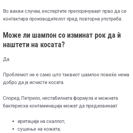
Во вакви случаи, експертите препорачуваат прво да се
контактира производителот пред повторна употреба.
Може ли шампон со изминат рок да ѝ
наштети на косата?
Да.
Проблемот не е само што таквиот шампон повеќе нема
добро да ја исчисти косата.
Според Петрило, нестабилната формула и можната
бактериска контаминација можат да предизвикаат:
иритација на скалпот;
сушење на кожата;