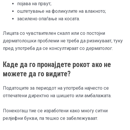
појава на првут;
оштетување на фоликулите на влакното;
засилено опаѓање на косата.
Лицата со чувствителен скалп или со постојни
дерматолошки проблеми не треба да ризикуваат, туку
пред употреба да се консултираат со дерматолог.
Каде да го пронајдете рокот ако не
можете да го видите?
Податоците за периодот на употреба најчесто се
отпечатени директно на шишето или амбалажата.
Понекогаш тие се изработени како многу ситни
релјефни букви, па тешко се забележуваат.