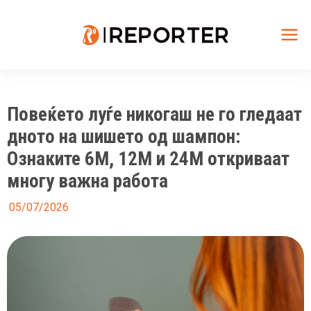
Skip
to
content
Mai
Me
Повеќето луѓе никогаш не го гледаат
дното на шишето од шампон:
Ознаките 6M, 12M и 24M откриваат
многу важна работа
05/07/2026