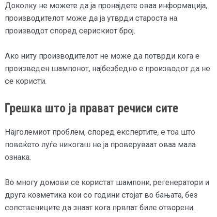
Доколку не можете да ја пронајдете оваа информација,
производителот може да ја утврди староста на
производот според серискиот број.
Ако ниту производителот не може да потврди кога е
произведен шампонот, најбезбедно е производот да не
се користи.
Грешка што ја прават речиси сите
Најголемиот проблем, според експертите, е тоа што
повеќето луѓе никогаш не ја проверуваат оваа мала
ознака.
Во многу домови се користат шампони, регенератори и
друга козметика кои со години стојат во бањата, без
сопствениците да знаат кога првпат биле отворени.