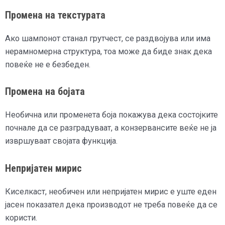
Промена на текстурата
Ако шампонот станал грутчест, се раздвојува или има
нерамномерна структура, тоа може да биде знак дека
повеќе не е безбеден.
Промена на бојата
Необична или променета боја покажува дека состојките
почнале да се разградуваат, а конзервансите веќе не ја
извршуваат својата функција.
Непријатен мирис
Киселкаст, необичен или непријатен мирис е уште еден
јасен показател дека производот не треба повеќе да се
користи.