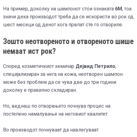
На пример, доколку на шампонот стои ознаката
6M
, тоа
значи дека производот треба да се искористи во рок од
шест месеци од денот кога првпат сте го отвориле.
Зошто неотвореното и отвореното шише
немаат ист рок?
Според козметичкиот хемичар
Дејвид Петрило
,
специјализиран за нега на кожа, неотворен шампон
може без проблем да се чува две до три години
доколку е правилно складиран.
Но, веднаш по отворањето почнува процес на
постепено намалување на неговиот квалитет.
Во производот почнуваат да навлегуваат: