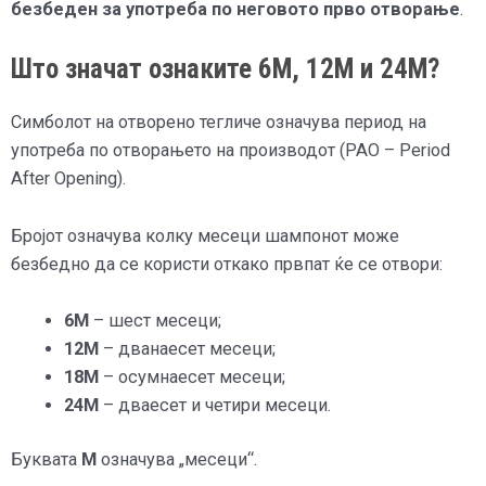
безбеден за употреба по неговото прво отворање
.
Што значат ознаките 6M, 12M и 24M?
Симболот на отворено тегличе означува период на
употреба по отворањето на производот (PAO – Period
After Opening).
Бројот означува колку месеци шампонот може
безбедно да се користи откако првпат ќе се отвори:
6M
– шест месеци;
12M
– дванаесет месеци;
18M
– осумнаесет месеци;
24M
– дваесет и четири месеци.
Буквата
М
означува „месеци“.