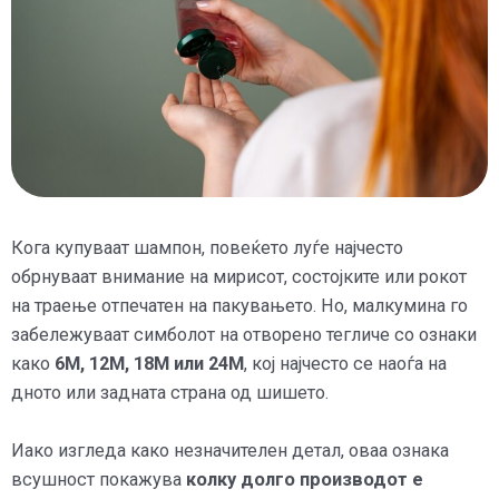
Кога купуваат шампон, повеќето луѓе најчесто
обрнуваат внимание на мирисот, состојките или рокот
на траење отпечатен на пакувањето. Но, малкумина го
забележуваат симболот на отворено тегличе со ознаки
како
6M, 12M, 18M или 24M
, кој најчесто се наоѓа на
дното или задната страна од шишето.
Иако изгледа како незначителен детал, оваа ознака
всушност покажува
колку долго производот е