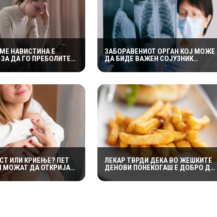
ЕМЕ НАВИСТИНА Е
ЗАБОРАВЕНИОТ ОРГАН КОЈ МОЖЕ
 ЗА ДА ГО ПРЕБОЛИТЕ
ДА БИДЕ ВАЖЕН СОЈУЗНИК
ИОТ ПАРТНЕР?
ПРОТИВ РАКОТ: НАУЧНИЦИТЕ
О БЕЗ КОНТАКТ“ НЕ Е
ОТКРИВААТ КОЛКУ Е ЗНАЧАЕН
 ФОРМУЛА
ТИМУСОТ
СТ ИЛИ КРИЕЊЕ? ПЕТ
ЛЕКАР ТВРДИ ДЕКА ВО ЖЕШКИТЕ
И МОЖАТ ДА ОТКРИЈАТ
ДЕНОВИ ПОНЕКОГАШ Е ДОБРО ДА
ТНЕРОТ НЕШТО
ИЗЕДЕТЕ ПОМФРИТ – ЕВЕ ЗОШТО
УВА