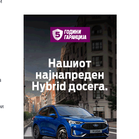
и
а
ои