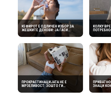
КЕФИРОТ Е ОДЛИЧЕН ИЗБОР ЗА
КОЛКУ ВР
ЖЕШКИТЕ ДЕНОВИ: ЈА ГАСИ
ПОТРЕБНО
ЖЕДТА, СОДРЖИ ЕЛЕКТРОЛИТИ И
ПОРАНЕШН
ПРИДОНЕСУВА ЗА ЗДРАВА
„ПРАВИЛОТ
ДИГЕСТИЈА
МАГИЧНА
ПРОКРАСТИНАЦИЈАТА НЕ Е
ПРИВАТНО
МРЗЕЛИВОСТ: ЗОШТО ГИ
ЗНАЦИ КО
ОДЛОЖУВАМЕ ОБВРСКИТЕ И КАКО
ДЕКА ПАР
ДА ГО ПРЕКИНЕМЕ МАЃЕПСАНИОТ
ПРЕМОЛЧ
КРУГ