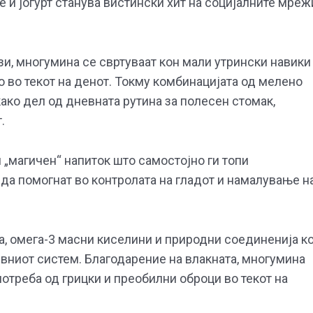
е и јогурт станува вистински хит на социјалните мреж
и, многумина се свртуваат кон мали утрински навики
 во текот на денот. Токму комбинацијата од мелено
како дел од дневната рутина за полесен стомак,
.
 „магичен“ напиток што самостојно ги топи
да помогнат во контролата на гладот и намалување н
а, омега-3 масни киселини и природни соединенија к
вниот систем. Благодарение на влакната, многумина
потреба од грицки и преобилни оброци во текот на