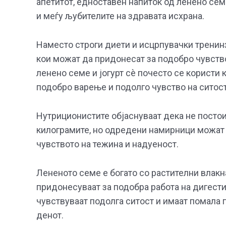
апетитот, едноставен напиток од ленено сем
и меѓу љубителите на здравата исхрана.
Наместо строги диети и исцрпувачки тренинз
кои можат да придонесат за подобро чувство
ленено семе и јогурт сè почесто се користи 
подобро варење и подолго чувство на ситост
Нутриционистите објаснуваат дека не постои
килограмите, но одредени намирници можат 
чувството на тежина и надуеност.
Лененото семе е богато со растителни влакн
придонесуваат за подобра работа на дигести
чувствуваат подолга ситост и имаат помала 
денот.