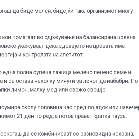
огаш да биде мелен, бидејќи така организмот многу
и кои помагаат во одржување на балансирана цревна
веќе укажуваат дека здравјето на цревата има
ергија и контролата на апетитот.
мо една полна супена лажица мелено ленено семе и
 и се остава неколку минути за ленот да набабри. По
апки лимон, малку мед или свежо овошје.
нсумира околу половина час пред појадок или навече
мот 21 ден по ред, а потоа прават кратка пауза.
 секогаш да се комбинираат со разновидна исхрана,