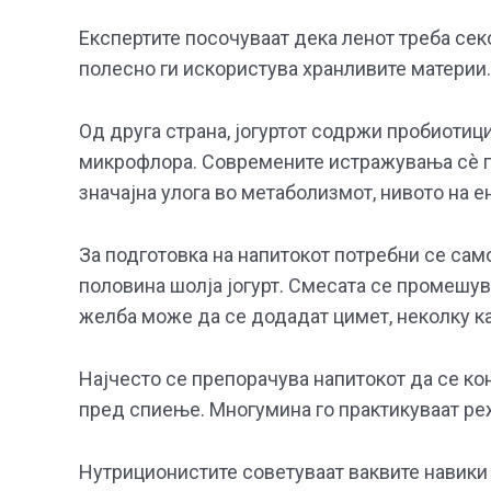
Експертите посочуваат дека ленот треба сек
полесно ги искористува хранливите материи.
Од друга страна, јогуртот содржи пробиотиц
микрофлора. Современите истражувања сè по
значајна улога во метаболизмот, нивото на ен
За подготовка на напитокот потребни се са
половина шолја јогурт. Смесата се промешува
желба може да се додадат цимет, неколку к
Најчесто се препорачува напитокот да се ко
пред спиење. Многумина го практикуваат режи
Нутриционистите советуваат ваквите навики