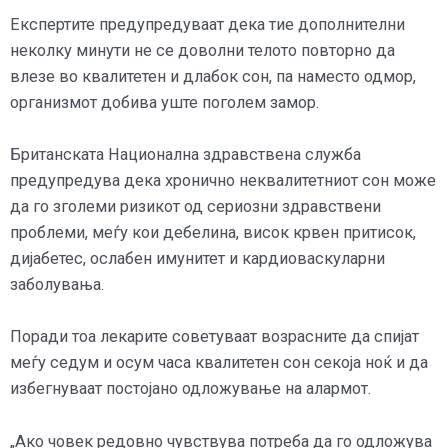
Експертите предупредуваат дека тие дополнителни
неколку минути не се доволни телото повторно да
влезе во квалитетен и длабок сон, па наместо одмор,
организмот добива уште поголем замор.
Британската Национална здравствена служба
предупредува дека хронично неквалитетниот сон може
да го зголеми ризикот од сериозни здравствени
проблеми, меѓу кои дебелина, висок крвен притисок,
дијабетес, ослабен имунитет и кардиоваскуларни
заболувања.
Поради тоа лекарите советуваат возрасните да спијат
меѓу седум и осум часа квалитетен сон секоја ноќ и да
избегнуваат постојано одложување на алармот.
„Ако човек редовно чувствува потреба да го одложува