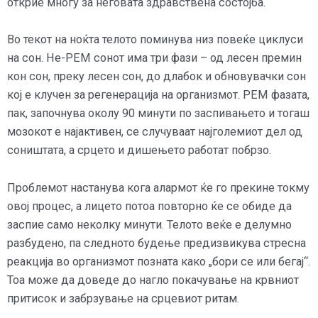
открие многу за неговата здравствена состојба.
Во текот на ноќта телото поминува низ повеќе циклуси
на сон. Не-РЕМ сонот има три фази – од лесен премин
кон сон, преку лесен сон, до длабок и обновувачки сон
кој е клучен за регенерација на организмот. РЕМ фазата,
пак, започнува околу 90 минути по заспивањето и тогаш
мозокот е најактивен, се случуваат најголемиот дел од
соништата, а срцето и дишењето работат побрзо.
Проблемот настанува кога алармот ќе го прекине токму
овој процес, а лицето потоа повторно ќе се обиде да
заспие само неколку минути. Телото веќе е делумно
разбудено, па следното будење предизвикува стресна
реакција во организмот позната како „бори се или бегај“.
Тоа може да доведе до нагло покачување на крвниот
притисок и забрзување на срцевиот ритам.