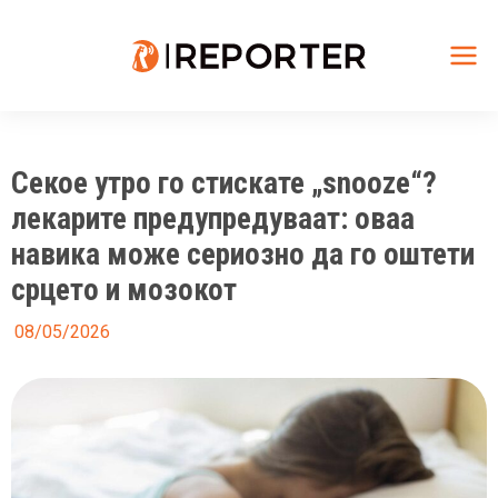
Skip
to
content
Mai
Me
Секое утро го стискате „snooze“?
лекарите предупредуваат: оваа
навика може сериозно да го оштети
срцето и мозокот
08/05/2026