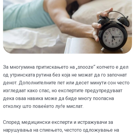
За многумина притискањето на „snooze“ копчето е дел
од утринската рутина без која не можат да го започнат
денот. Дополнителните пет или десет минути сон често
изгледаат како спас, но експертите предупредуваат
дека оваа навика може да биде многу поопасна
отколку што повеќето луѓе мислат.
Според медицински експерти и истражувачи за
нарушувања на спиењето, честото одложување на