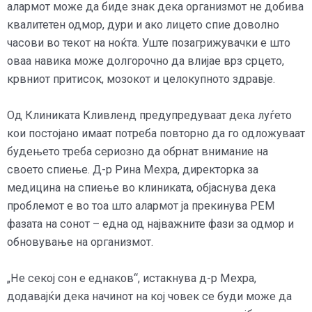
алармот може да биде знак дека организмот не добива
квалитетен одмор, дури и ако лицето спие доволно
часови во текот на ноќта. Уште позагрижувачки е што
оваа навика може долгорочно да влијае врз срцето,
крвниот притисок, мозокот и целокупното здравје.
Од Клиниката Кливленд предупредуваат дека луѓето
кои постојано имаат потреба повторно да го одложуваат
будењето треба сериозно да обрнат внимание на
своето спиење. Д-р Рина Мехра, директорка за
медицина на спиење во клиниката, објаснува дека
проблемот е во тоа што алармот ја прекинува РЕМ
фазата на сонот – една од најважните фази за одмор и
обновување на организмот.
„Не секој сон е еднаков“, истакнува д-р Мехра,
додавајќи дека начинот на кој човек се буди може да