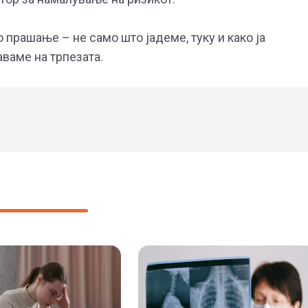
 прашање – не само што јадеме, туку и како ја
аваме на трпезата.