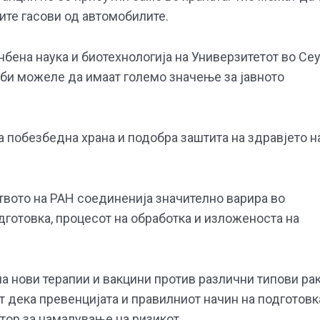
ните гасови од автомобилите.
бена наука и биотехнологија на Универзитетот во Се
 би можеле да имаат големо значење за јавното
побезбедна храна и подобра заштита на здравјето н
вото на PAH соединенија значително варира во
одготовка, процесот на обработка и изложеноста на
а нови терапии и вакцини против различни типови рак
т дека превенцијата и правилниот начин на подготовк
ктор за намалување на ризикот.