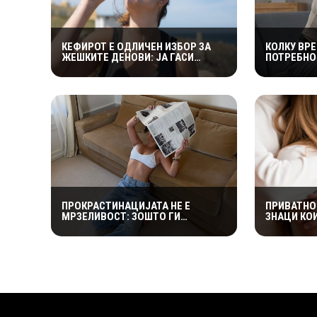
КЕФИРОТ Е ОДЛИЧЕН ИЗБОР ЗА
КОЛКУ ВР
ЖЕШКИТЕ ДЕНОВИ: ЈА ГАСИ
ПОТРЕБНО
ЖЕДТА, СОДРЖИ ЕЛЕКТРОЛИТИ И
ПОРАНЕШН
ПРИДОНЕСУВА ЗА ЗДРАВА
„ПРАВИЛОТ
ДИГЕСТИЈА
МАГИЧНА
ПРОКРАСТИНАЦИЈАТА НЕ Е
ПРИВАТНО
МРЗЕЛИВОСТ: ЗОШТО ГИ
ЗНАЦИ КО
ОДЛОЖУВАМЕ ОБВРСКИТЕ И КАКО
ДЕКА ПАР
ДА ГО ПРЕКИНЕМЕ МАЃЕПСАНИОТ
ПРЕМОЛЧ
КРУГ