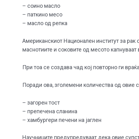
– соино масло
– паткино месо
– масло од репка
Американскиот Национален институт за рак о
маснотиите и соковите од месото капнуваат
При тоа се создава чад кој повторно ги враќ
Поради ова, зголемени количества од овие с
– загорен тост
– препечена сланина
– хамбургери печени на јаглен
Научниците предупредуваат дека овие супста