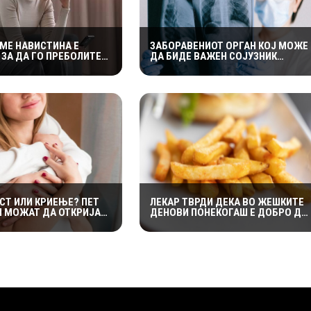
ЕМЕ НАВИСТИНА Е
ЗАБОРАВЕНИОТ ОРГАН КОЈ МОЖЕ
 ЗА ДА ГО ПРЕБОЛИТЕ
ДА БИДЕ ВАЖЕН СОЈУЗНИК
ИОТ ПАРТНЕР?
ПРОТИВ РАКОТ: НАУЧНИЦИТЕ
О БЕЗ КОНТАКТ“ НЕ Е
ОТКРИВААТ КОЛКУ Е ЗНАЧАЕН
 ФОРМУЛА
ТИМУСОТ
СТ ИЛИ КРИЕЊЕ? ПЕТ
ЛЕКАР ТВРДИ ДЕКА ВО ЖЕШКИТЕ
И МОЖАТ ДА ОТКРИЈАТ
ДЕНОВИ ПОНЕКОГАШ Е ДОБРО ДА
ТНЕРОТ НЕШТО
ИЗЕДЕТЕ ПОМФРИТ – ЕВЕ ЗОШТО
УВА