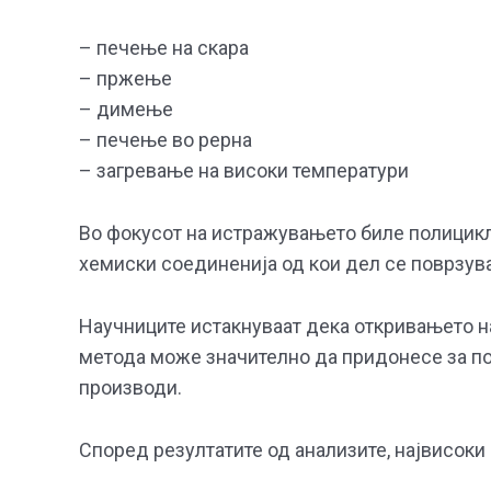
– печење на скара
– пржење
– димење
– печење во рерна
– загревање на високи температури
Во фокусот на истражувањето биле полицикл
хемиски соединенија од кои дел се поврзува
Научниците истакнуваат дека откривањето на
метода може значително да придонесе за по
производи.
Според резултатите од анализите, највисоки