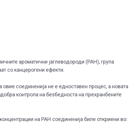
ичните ароматични јаглеводороди (PAH), група
ат со канцерогени ефекти.
 овие соединенија не е едноставен процес, а новата
добра контрола на безбедноста на прехранбените
 концентрации на PAH соединенија биле откриени во: