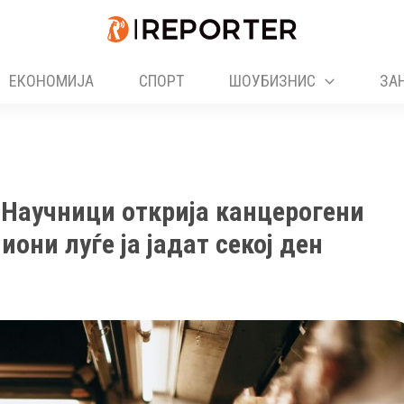
ЕКОНОМИЈА
СПОРТ
ШОУБИЗНИС
ЗА
: Научници открија канцерогени
они луѓе ја јадат секој ден