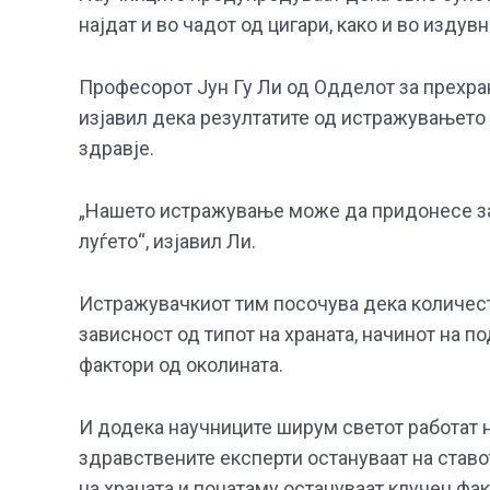
најдат и во чадот од цигари, како и во издув
Професорот Јун Гу Ли од Одделот за прехран
изјавил дека резултатите од истражувањето
здравје.
„Нашето истражување може да придонесе за 
луѓето“, изјавил Ли.
Истражувачкиот тим посочува дека количест
зависност од типот на храната, начинот на п
фактори од околината.
И додека научниците ширум светот работат н
здравствените експерти остануваат на ставо
на храната и понатаму остануваат клучен фа