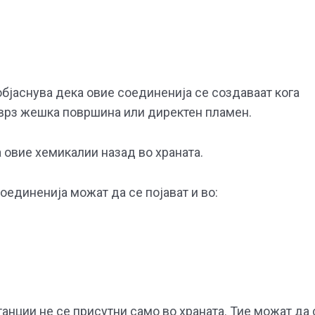
бјаснува дека овие соединенија се создаваат кога
 врз жешка површина или директен пламен.
а овие хемикалии назад во храната.
оединенија можат да се појават и во:
нции не се присутни само во храната. Тие можат да 