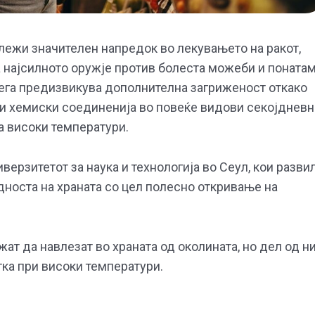
ежи значителен напредок во лекувањето на ракот,
 најсилното оружје против болеста можеби и поната
ега предизвикува дополнителна загриженост откако
ни хемиски соединенија во повеќе видови секојдневн
а високи температури.
ерзитетот за наука и технологија во Сеул, кои разви
дноста на храната со цел полесно откривање на
ат да навлезат во храната од околината, но дел од н
тка при високи температури.