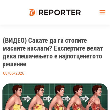
Skip
to
content
Mai
Me
(ВИДЕО) Сакате да ги стопите
масните наслаги? Експертите велат
дека пешачењето е најпотценетото
решение
08/06/2026