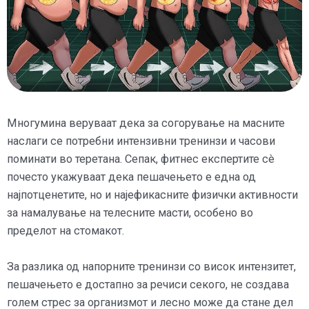
Многумина веруваат дека за согорување на масните
наслаги се потребни интензивни тренинзи и часови
поминати во теретана. Сепак, фитнес експертите сè
почесто укажуваат дека пешачењето е една од
најпотценетите, но и најефикасните физички активности
за намалување на телесните масти, особено во
пределот на стомакот.
За разлика од напорните тренинзи со висок интензитет,
пешачењето е достапно за речиси секого, не создава
голем стрес за организмот и лесно може да стане дел