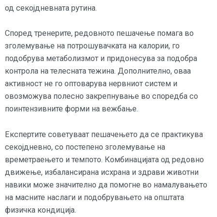
од секојдневната рутина.
Според тренерите, редовното пешачење помага во
зголемување на потрошувачката на калории, го
подобрува метаболизмот и придонесува за подобра
контрола на телесната тежина. Дополнително, оваа
активност не го оптоварува нервниот систем и
овозможува полесно закрепнување во споредба со
поинтензивните форми на вежбање.
Експертите советуваат пешачењето да се практикува
секојдневно, со постепено зголемување на
времетраењето и темпото. Комбинацијата од редовно
движење, избалансирана исхрана и здрави животни
навики може значително да помогне во намалувањето
на масните наслаги и подобрувањето на општата
физичка кондиција.