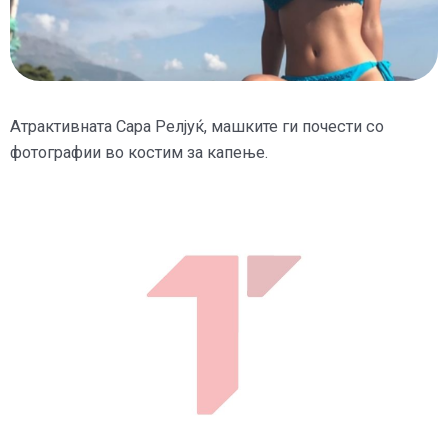
Атрактивната Сара Релјуќ, машките ги почести со
фотографии во костим за капење.