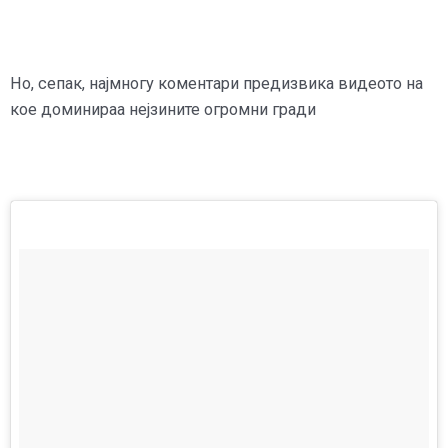
Но, сепак, најмногу коментари предизвика видеото на
кое доминираа нејзините огромни гради