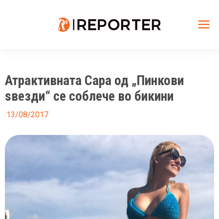
Skip
to
content
Mai
Me
Атрактивната Сара од „Пинкови
ѕвезди“ се соблече во бикини
13/08/2017