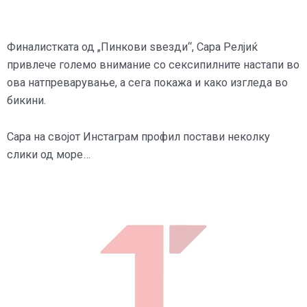
Финалистката од „Пинкови ѕвезди“, Сара Релјиќ
привлече големо внимание со сексипилните настапи во
ова натпреварување, а сега покажа и како изгледа во
бикини.
Сара на својот Инстаграм профил постави неколку
слики од море…