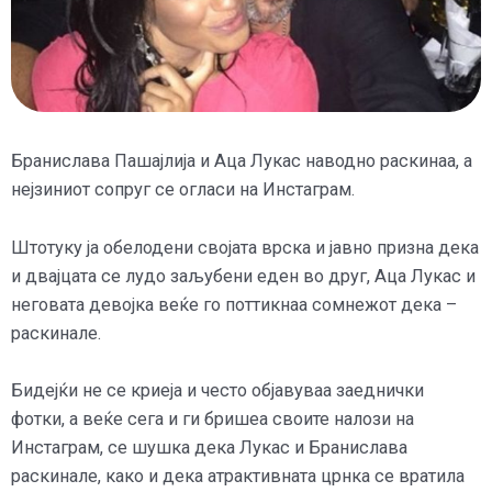
Бранислава Пашајлија и Аца Лукас наводно раскинаа, а
нејзиниот сопруг се огласи на Инстаграм.
Штотуку ја обелодени својата врска и јавно призна дека
и двајцата се лудо заљубени еден во друг, Аца Лукас и
неговата девојка веќе го поттикнаа сомнежот дека –
раскинале.
Бидејќи не се криеја и често објавуваа заеднички
фотки, а веќе сега и ги бришеа своите налози на
Инстаграм, се шушка дека Лукас и Бранислава
раскинале, како и дека атрактивната црнка се вратила