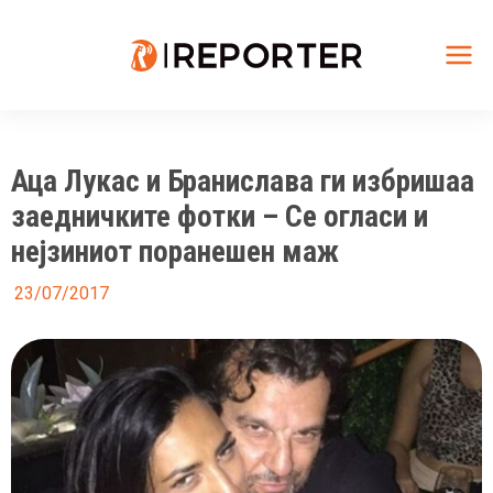
Skip
to
content
Mai
Me
Аца Лукас и Бранислава ги избришаа
заедничките фотки – Се огласи и
нејзиниот поранешен маж
23/07/2017