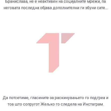
Бранислава, не е неактивен на социјалните мрежи, па
неговата последна објава дополнителни ги збуни сите…
Да потсетиме, гласините за раскинувањето го подгреа и
тоа што сопругот Жељко го следела на Инстаграм.