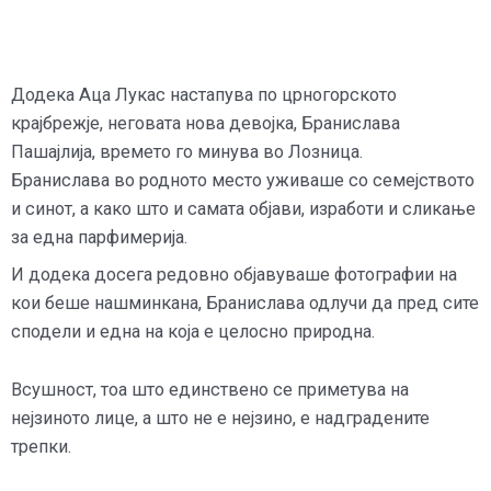
Додека Аца Лукас настапува по црногорското
крајбрежје, неговата нова девојка, Бранислава
Пашајлија, времето го минува во Лозница.
Бранислава во родното место уживаше со семејството
и синот, а како што и самата објави, изработи и сликање
за една парфимерија.
И додека досега редовно објавуваше фотографии на
кои беше нашминкана, Бранислава одлучи да пред сите
сподели и една на која е целосно природна.
Всушност, тоа што единствено се приметува на
нејзиното лице, а што не е нејзино, е надградените
трепки.