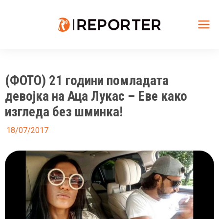
Skip
to
content
Mai
Me
(ФОТО) 21 години помладата
девојка на Аца Лукас – Еве како
изгледа без шминка!
18/07/2017