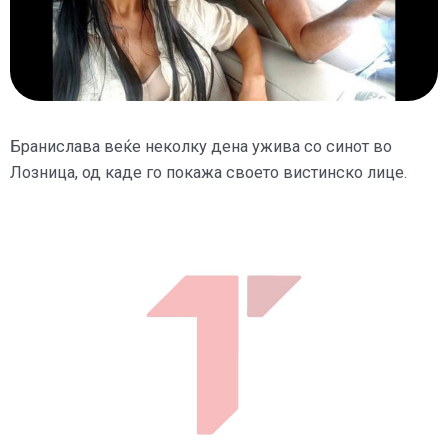
Бранислава веќе неколку дена ужива со синот во
Лозница, од каде го покажа своето вистинско лице.