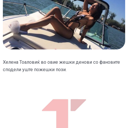
Хелена Тоаловиќ во овие жешки денови со фановите
сподели уште пожешки пози.