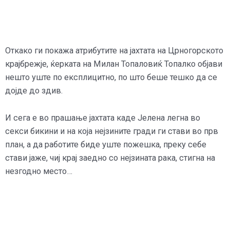
Откако ги покажа атрибутите на јахтата на Црногорското
крајбрежје, ќерката на Милан Топаловиќ Топалко објави
нешто уште по експлицитно, по што беше тешко да се
дојде до здив.
И сега е во прашање јахтата каде Јелена легна во
секси бикини и на која нејзините гради ги стави во прв
план, а да работите биде уште пожешка, преку себе
стави јаже, чиј крај заедно со нејзината рака, стигна на
незгодно место…