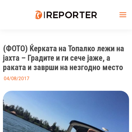
Skip
to
content
Mai
Me
(ФОТО) Ќерката на Топалко лежи на
јахта – Градите и ги сече јаже, а
раката и заврши на незгодно место
04/08/2017