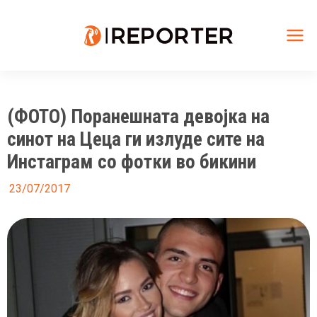
Skip
to
content
Mai
Me
(ФОТО) Поранешната девојка на
синот на Цеца ги излуде сите на
Инстаграм со фотки во бикини
23/07/2017