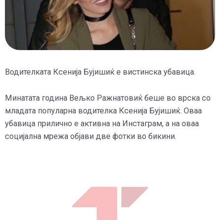
Водителката Ксенија Бујишиќ е вистинска убавица.
Минатата година Вељко Ражнатовиќ беше во врска со
младата популарна водителка Ксенија Бујишиќ. Оваа
убавица прилично е активна на Инстаграм, а на оваа
социјална мрежа објави две фотки во бикини.