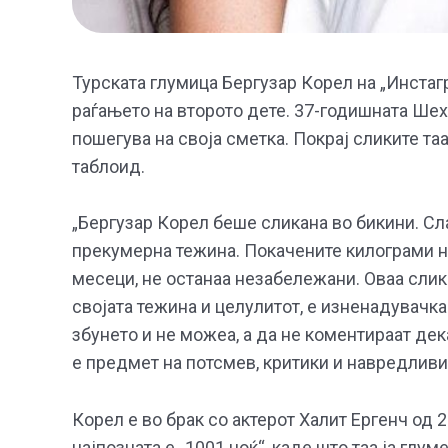
Турската глумица Бергузар Корел на „Инстагр
раѓањето на второто дете. 37-годишната Шехер
пошегува на своја сметка. Покрај сликите таа
таблоид.
„Бергузар Корел беше сликана во бикини. Сл
прекумерна тежина. Покачените килограми на 
месеци, не останаа незабележани. Оваа слик
својата тежина и целулитот, е изненадувачка.
збунето и не можеа, а да не коментираат дек
е предмет на потсмев, критики и навредливи
Корел е во брак со актерот Халит Ергенч од 
најпозната е „1001 ноќ“, каде што таа ја глу