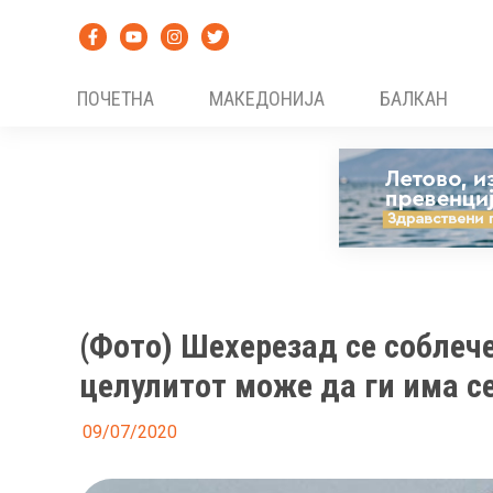
Skip
to
content
ПОЧЕТНА
МАКЕДОНИЈА
БАЛКАН
(Фото) Шехерезад се соблече
целулитот може да ги има с
09/07/2020