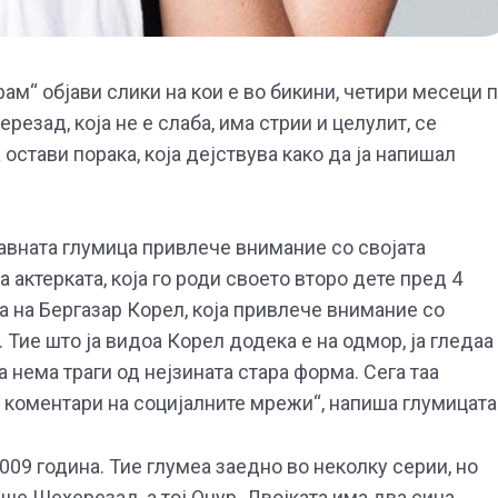
ам“ објави слики на кои е во бикини, четири месеци 
езад, која не е слаба, има стрии и целулит, се
 остави порака, која дејствува како да ја напишал
авната глумица привлече внимание со својата
актерката, која го роди своето второ дете пред 4
а на Бергазар Корел, која привлече внимание со
 Тие што ја видоа Корел додека е на одмор, ја гледаа
а нема траги од нејзината стара форма. Сега таа
 коментари на социјалните мрежи“, напиша глумицата
2009 година. Тие глумеа заедно во неколку серии, но
меше Шехерезад, а тој Онур. Двојката има два сина.