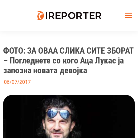
Skip
to
content
Mai
Me
ФОТО: ЗА ОВАА СЛИКА СИТЕ ЗБОРАТ
– Погледнете со кого Аца Лукас ја
запозна новата девојка
06/07/2017