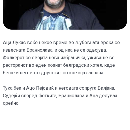
Аца Лукас веќе некое време во љубовната врска со
извесната Бранислава, и од неа не се одвојува.
Фолкерот со својата нова избраничка, уживаше во
ресторанот во еден познат белградски хотел, каде
беше и неговото друштво, со кое и ја запозна.
Тука беа и Ацо Пејовиќ и неговата сопруга Билјана.
Судејќи според фотките, Бранислава и Аца делуваа
среќно.