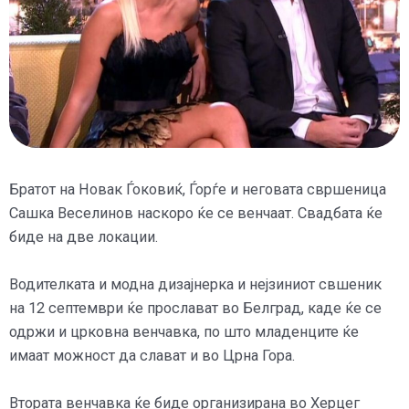
Братот на Новак Ѓоковиќ, Ѓорѓе и неговата свршеница
Сашка Веселинов наскоро ќе се венчаат. Свадбата ќе
биде на две локации.
Водителката и модна дизајнерка и нејзиниот свшеник
на 12 септември ќе прослават во Белград, каде ќе се
одржи и црковна венчавка, по што младенците ќе
имаат можност да слават и во Црна Гора.
Втората венчавка ќе биде организирана во Херцег