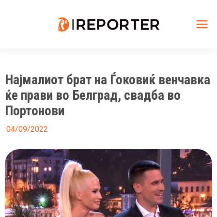
Skip
to
content
Mai
Me
Најмалиот брат на Ѓоковиќ венчавка
ќе прави во Белград, свадба во
Портонови
04/09/2022