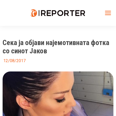
Skip
to
content
Mai
Me
Сека ја објави најемотивната фотка
со синот Јаков
12/08/2017