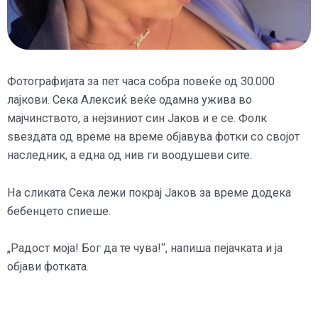
Фотографијата за пет часа собра повеќе од 30.000
лајкови. Сека Алексиќ веќе одамна ужива во
мајчинството, а нејзиниот син Јаков и е се. Фолк
ѕвездата од време на време објавува фотки со својот
наследник, а една од нив ги воодушеви сите.
На сликата Сека лежи покрај Јаков за време додека
бебенцето спиеше.
„Радост моја! Бог да те чува!“, напиша пејачката и ја
објави фотката.