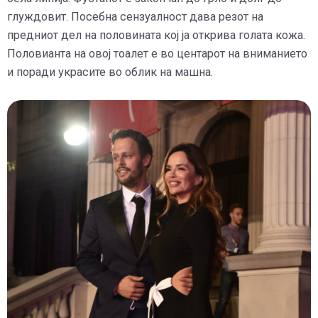
глуждовит. Посебна сензуалност дава резот на
предниот дел на половината кој ја открива голата кожа.
Половианта на овој тоалет е во центарот на вниманието
и поради украсите во облик на машна.