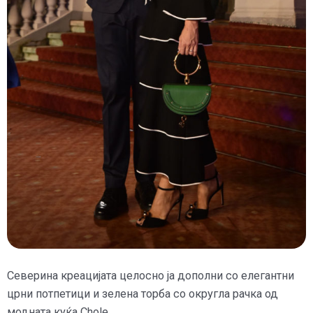
Северина креацијата целосно ја дополни со елегантни
црни потпетици и зелена торба со округла рачка од
модната куќа Chole.