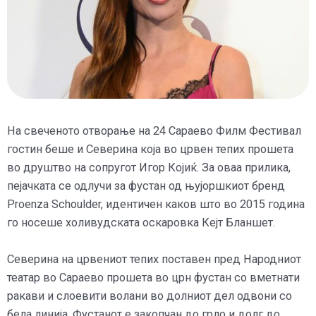
На свеченото отворање на 24 Сараево Филм Фестивал
гостин беше и Северина која во црвен тепих прошета
во друштво на сопругот Игор Којиќ. За оваа прилика,
пејачката се одлучи за фустан од њујоршкиот бренд
Proenza Schoulder, идентичен каков што во 2015 година
го носеше холивудската оскаровка Кејт Бланшет.
Северина на црвениот тепих поставен пред Народниот
театар во Сараево прошета во црн фустан со вметнати
ракави и слоевити волани во долниот дел одвони со
бела линија. Фустанот е закопчан до грло и долг до