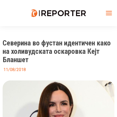
Skip
to
content
Mai
Me
Северина во фустан идентичен како
на холивудската оскаровка Кејт
Бланшет
11/08/2018