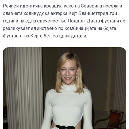
Речиси идентична креација како на Северина носела и
славната холивудска актерка Кејт Бланшетпред три
години на една свеченост во Лондон. Двата фустани се
разликуваат единствено по комбинацијата на бојата.
Фустанот на Кејт е бел со црни детали.