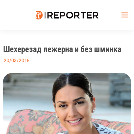
Skip
to
content
Mai
Me
Шехерезад лежерна и без шминка
20/03/2018