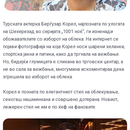
Турската актерка Берѓузар Корел, најпозната по улогата
на Шехерезад во серијата „1001 ноќ“, ги изненади
обожавателите со изборот на облека. На интернет се
појави фотографија на која Корел носи шарени хеланки,
спортска јакна и патики, како да тргнала на вежбање.
Но, бидејќи глумицата е сликана во трговски центар, а
не во сала за вежбање, многумина искоментираа дека
згрешила во изборот на облека.
Корел е позната по елегантниот стил на облекување,
секогаш нашминкана и совршено дотерана. Новиот,
лежерен стил не им е по ќеф на фановите.