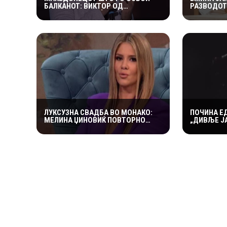
БАЛКАНОТ: ВИКТОР ОД
РАЗВОДОТ
КУМАНОВО Е МЕЃУ ГЛАВНИТЕ
СО ДЕЦАТА
ФАВОРИТИ ВО „НИКОГАШ НЕ Е
ТЕШКО
ДОЦНА”
ЛУКСУЗНА СВАДБА ВО МОНАКО:
ПОЧИНА Е
МЕЛИНА ЏИНОВИЌ ПОВТОРНО
„ДИВЉЕ ЈА
ЗАСТАНУВА НА „ЛУДИОТ КАМЕН“
ПРОСТУВА
СО МИЛИОНЕР ПОСТАР 23 ГОДИНИ