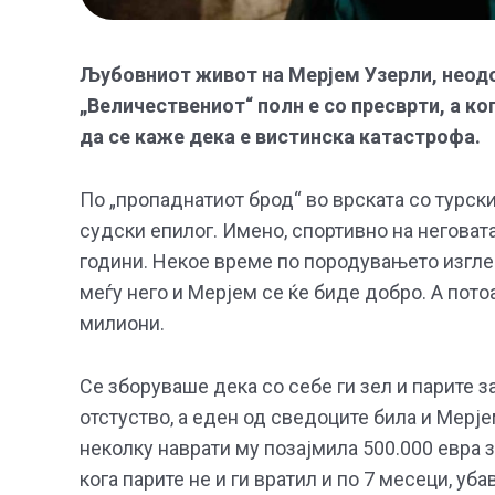
Љубовниот живот на Мерјем Узерли, неодо
„Величествениот“ полн е со пресврти, а ко
да се каже дека е вистинска катастрофа.
По „пропаднатиот брод“ во врската со турс
судски епилог. Имено, спортивно на неговата
години. Некое време по породувањето изгле
меѓу него и Мерјем се ќе биде добро. А потоа
милиони.
Се зборуваше дека со себе ги зел и парите з
отстуство, а еден од сведоците била и Мерјем
неколку наврати му позајмила 500.000 евра з
кога парите не и ги вратил и по 7 месеци, у