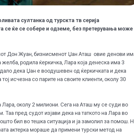
ливата султанка од турскта тв серија
га се ќе се собере и одземе, без претерувања може
киот Дон Жуан, бизнисменот Џан Аташ овие денови им
 желба, родила ќеркичка, Лара која денеска има 3
дало дека Џан е воодушевен од ќеркичката и дека
 тој исчезна со парите на своите клиенти, околу 30
а Лара, околу 2 милиони. Сега на Аташ му се суди во
. Таа пред судот изјави дека на таткото на Лара во
ошто бил во тешка ситуација и ја замолил за помош. 
бавата актерка мораше да примени турски метод на