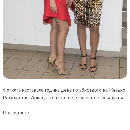
Фотката настанала година дена по убиството на Жељко
Ражнатовиќ Аркан, а тоа што не е познато е локацијата.
Погледнете: