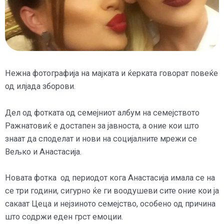
Нежна фотографија на мајката и ќерката говорат повеќе
од илјада зборови.
Дел од фотката од семејниот албум на семејството
Ражнатовиќ е достапен за јавноста, а оние кои што
знаат да споделат и нови на социјалните мрежи се
Вељко и Анастасија.
Новата фотка од периодот кога Анастасија имала се на
се три години, сигурно ќе ги воодушеви сите оние кои ја
сакаат Цеца и нејзиното семејство, особено од причина
што содржи еден грст емоции.