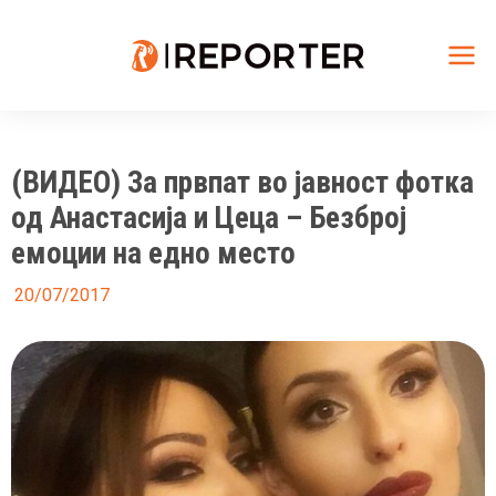
Skip
to
content
Mai
Me
(ВИДЕО) За првпат во јавност фотка
од Анастасија и Цеца – Безброј
емоции на едно место
20/07/2017