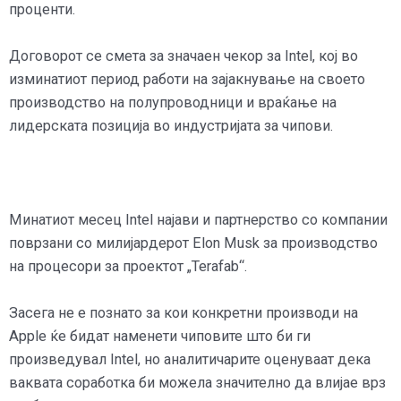
проценти.
Договорот се смета за значаен чекор за Intel, кој во
изминатиот период работи на зајакнување на своето
производство на полупроводници и враќање на
лидерската позиција во индустријата за чипови.
Минатиот месец Intel најави и партнерство со компании
поврзани со милијардерот Elon Musk за производство
на процесори за проектот „Terafab“.
Засега не е познато за кои конкретни производи на
Apple ќе бидат наменети чиповите што би ги
произведувал Intel, но аналитичарите оценуваат дека
ваквата соработка би можела значително да влијае врз