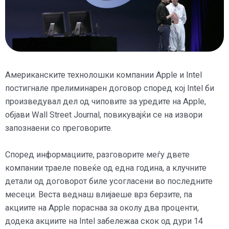
Американските технолошки компании Apple и Intel
постигнале прелиминарен договор според кој Intel би
произведувал дел од чиповите за уредите на Apple,
објави Wall Street Journal, повикувајќи се на извори
запознаени со преговорите.
Според информациите, разговорите меѓу двете
компании траеле повеќе од една година, а клучните
детали од договорот биле усогласени во последните
месеци. Веста веднаш влијаеше врз берзите, па
акциите на Apple пораснаа за околу два проценти,
додека акциите на Intel забележаа скок од дури 14