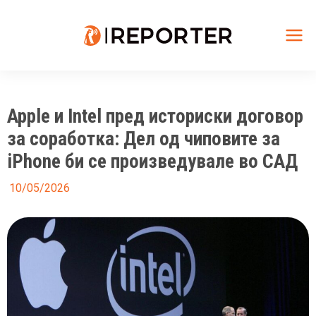
Skip
to
content
Mai
Me
Apple и Intel пред историски договор
за соработка: Дел од чиповите за
iPhone би се произведувале во САД
10/05/2026