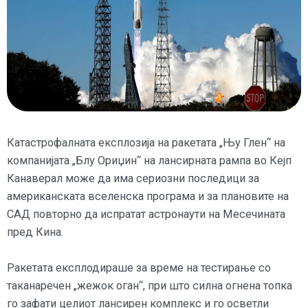
Катастрофалната експлозија на ракетата „Њу Глен“ на
компанијата „Блу Ориџин“ на лансирната рампа во Кејп
Канаверал може да има сериозни последици за
американската вселенска програма и за плановите на
САД повторно да испратат астронаути на Месечината
пред Кина.
Ракетата експлодираше за време на тестирање со
таканаречен „жежок оган“, при што силна огнена топка
го зафати целиот лансирен комплекс и го осветли