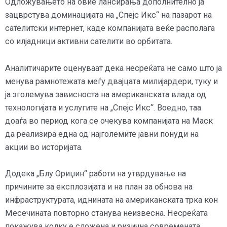
Одложувањето на овие лансирања дополнително ја
зацврстува доминацијата на „Спејс Икс“ на пазарот на
сателитски интернет, каде компанијата веќе располага
со илјадници активни сателити во орбитата.
Аналитичарите оценуваат дека несреќата не само што ја
менува рамнотежата меѓу двајцата милијардери, туку и
ја зголемува зависноста на американската влада од
технологијата и услугите на „Спејс Икс“. Воедно, таа
доаѓа во период кога се очекува компанијата на Маск
да реализира една од најголемите јавни понуди на
акции во историјата.
Додека „Блу Ориџин“ работи на утврдување на
причините за експлозијата и на план за обнова на
инфраструктурата, иднината на американската трка кон
Месечината повторно станува неизвесна. Несреќата
покажува колку е сложена и ризична современата