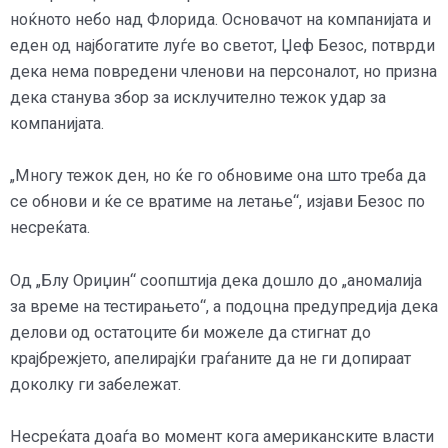
ноќното небо над Флорида. Основачот на компанијата и
еден од најбогатите луѓе во светот, Џеф Безос, потврди
дека нема повредени членови на персоналот, но призна
дека станува збор за исклучително тежок удар за
компанијата.
„Многу тежок ден, но ќе го обновиме она што треба да
се обнови и ќе се вратиме на летање“, изјави Безос по
несреќата.
Од „Блу Ориџин“ соопштија дека дошло до „аномалија
за време на тестирањето“, а подоцна предупредија дека
делови од остатоците би можеле да стигнат до
крајбрежјето, апелирајќи граѓаните да не ги допираат
доколку ги забележат.
Несреќата доаѓа во момент кога американските власти