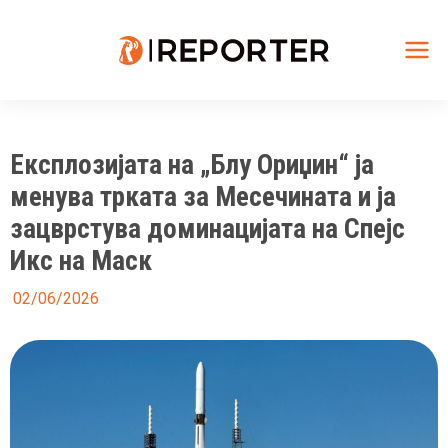
Skip
to
content
Mai
Me
Експлозијата на „Блу Ориџин“ ја
менува трката за Месечината и ја
зацврстува доминацијата на Спејс
Икс на Маск
02/06/2026