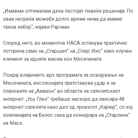
„Имавме оптимизам дека постојат повеќе решенија. По
оваа несреќа можеби долго време нема да имаме
таков избор“, изјави Рајсман.
Според него, во моментов НАСА останува практично
потпрена само на „Старшип“ на „Спејс Икс“ како клучен
елемент за идните мисии кон Месечината.
Покрај влијанието врз програмата за освојување на
Месечината, експлозијата претставува удар и за
плановите на „Амазон“ во областа на сателитскиот
интернет. „Њу Глен“ требаше наскоро да лансира 48
интернет-сателити како дел од проектот „Кајпер“, со кој
компанијата на Безос сака да конкурира на „Старлинк“
на Маск.