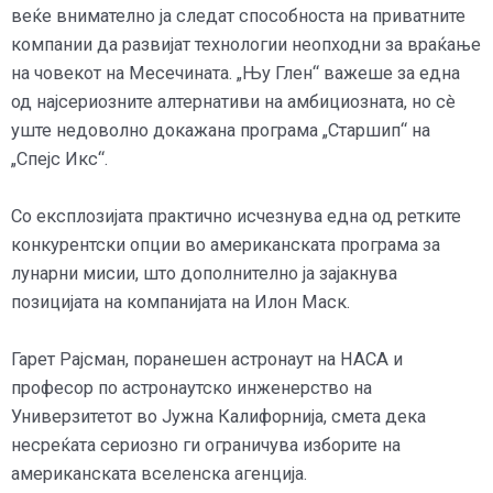
веќе внимателно ја следат способноста на приватните
компании да развијат технологии неопходни за враќање
на човекот на Месечината. „Њу Глен“ важеше за една
од најсериозните алтернативи на амбициозната, но сè
уште недоволно докажана програма „Старшип“ на
„Спејс Икс“.
Со експлозијата практично исчезнува една од ретките
конкурентски опции во американската програма за
лунарни мисии, што дополнително ја зајакнува
позицијата на компанијата на Илон Маск.
Гарет Рајсман, поранешен астронаут на НАСА и
професор по астронаутско инженерство на
Универзитетот во Јужна Калифорнија, смета дека
несреќата сериозно ги ограничува изборите на
американската вселенска агенција.