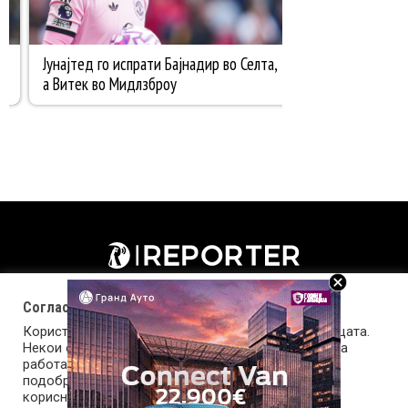
Согласност за колачиња (cookies)
Користиме колачиња за оптимизирање на страницата.
Некои од колачињата се од суштинско значење за
работата на страницата, а други помагаат да ја
подобриме оваа интернет страница и вашето
корисничко искуство. Напомена: задолжителните