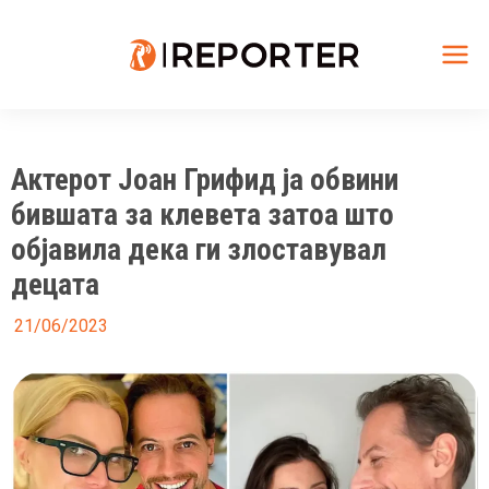
Skip
to
content
Mai
Me
Актерот Јоан Грифид ја обвини
бившата за клевета затоа што
објавила дека ги злоставувал
децата
21/06/2023