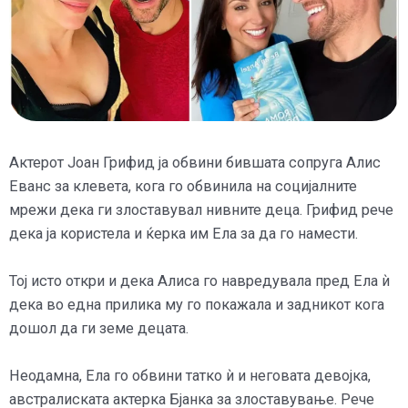
Актерот Јоан Грифид ја обвини бившата сопруга Алис
Еванс за клевета, кога го обвинила на социјалните
мрежи дека ги злоставувал нивните деца. Грифид рече
дека ја користела и ќерка им Ела за да го намести.
Тој исто откри и дека Алиса го навредувала пред Ела ѝ
дека во една прилика му го покажала и задникот кога
дошол да ги земе децата.
Неодамна, Ела го обвини татко ѝ и неговата девојка,
австралиската актерка Бјанка за злоставување. Рече