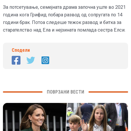
За потсетување, семејната драма започна уште во 2021
година кога Грифид побара развод од сопругата по 14
години брак. Потоа следеше тежок развод и битка за
старателство над Ела и нејзината помлада сестра Елси.
Сподели
ПОВРЗАНИ ВЕСТИ