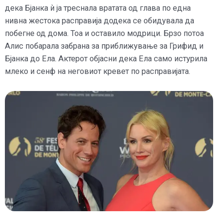
дека Бјанка ѝ ја треснала вратата од глава по една
нивна жестока расправија додека се обидувала да
побегне од дома. Тоа и оставило модрици. Брзо потоа
Алис побарала забрана за приближување за Грифид и
Бјанка до Ела. Актерот објасни дека Ела само истурила
млеко и сенф на неговиот кревет по расправијата.