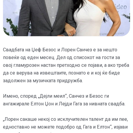
Свадбата на Џеф Безос и Лорен Санчез е за нешто
повеќе од еден месец. Дел од списокот на гости за
овој гламурозен настан претходно се појави, а ако треба
да се верува на извештаите, познато е и кој ќе биде
задолжен за музичката придружба.
Имено, според „Дејли меил“, Санчез и Безос ги
ангажирале Елтон Џон и Лејди Гага за нивната свадба.
„Лорен сакаше некој со исклучителен талент да им пее,
едноставно не можете подобро од Гага и Елтон“, изјави