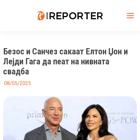
Skip
to
content
Mai
Me
Безос и Санчез сакаат Елтон Џон и
Лејди Гага да пеат на нивната
свадба
08/05/2025