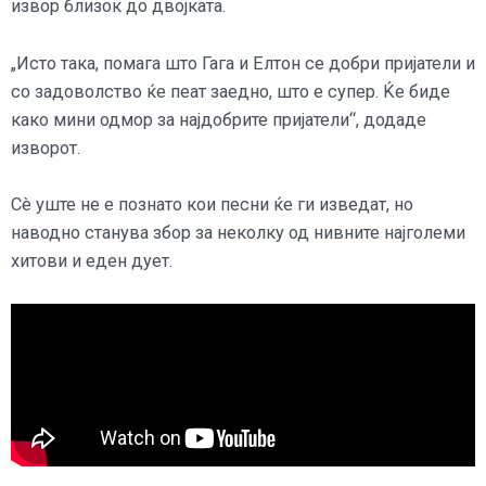
извор близок до двојката.
„Исто така, помага што Гага и Елтон се добри пријатели и
со задоволство ќе пеат заедно, што е супер. Ќе биде
како мини одмор за најдобрите пријатели“, додаде
изворот.
Сè уште не е познато кои песни ќе ги изведат, но
наводно станува збор за неколку од нивните најголеми
хитови и еден дует.