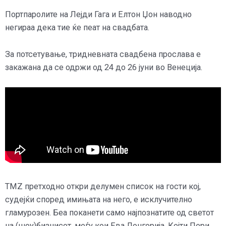
Портпаролите на Лејди Гага и Елтон Џон наводно
негираа дека тие ќе пеат на свадбата.
За потсетување, тридневната свадбена прослава е
закажана да се одржи од 24 до 26 јуни во Венеција.
TMZ претходно откри делумен список на гости кој,
судејќи според имињата на него, е исклучително
гламурозен. Беа поканети само најпознатите од светот
на (шоу)бизнисот, меѓу кои Ева Лонгорија, Кејти Пери,